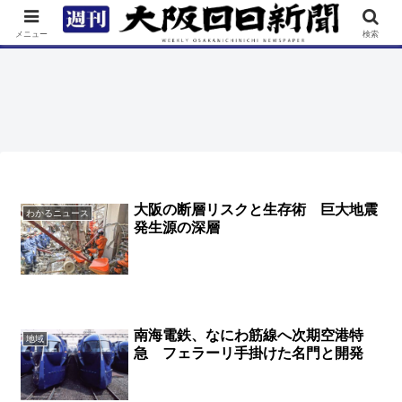
TOP
特集
ニュース
連載
街ネタ
イベント
メニュー
検索
大阪の断層リスクと生存術 巨大地震
わかるニュース
発生源の深層
南海電鉄、なにわ筋線へ次期空港特
地域
急 フェラーリ手掛けた名門と開発