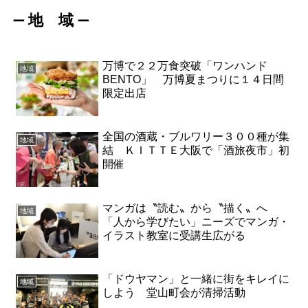
地 域
ー
ー
万博で２２万食突破「ワンハンド
地域
BENTO」 万博夏まつりに１４日間
限定出店
全国の酒蔵・ブルワリー３００種が集
地域
結 ＫＩＴＴＥ大阪で「酒旅夜市」初
開催
マンガは〝読む〟から〝描く〟へ
地域
「人から学びたい」ニーズでマンガ・
イラスト教室に受講生広がる
「ドウヤマン」と一緒に街をキレイに
地域
しよう 堂山町会が清掃活動