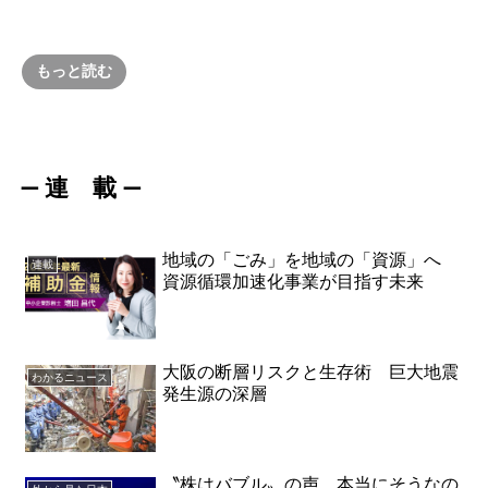
もっと読む
連 載
ー
ー
地域の「ごみ」を地域の「資源」へ
連載
資源循環加速化事業が目指す未来
大阪の断層リスクと生存術 巨大地震
わかるニュース
発生源の深層
〝株はバブル〟の声 本当にそうなの