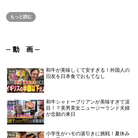
もっと読む
動 画
ー
ー
和牛が美味しくて安すぎる！外国人の
動画
旧友を日本食でおもてなし
和牛シャトーブリアンが美味すぎて涙
動画
目！？美男美女ニュージーランド夫婦
が念願の来日
小学生がハモの湯引きに挑戦！夏休み
動画