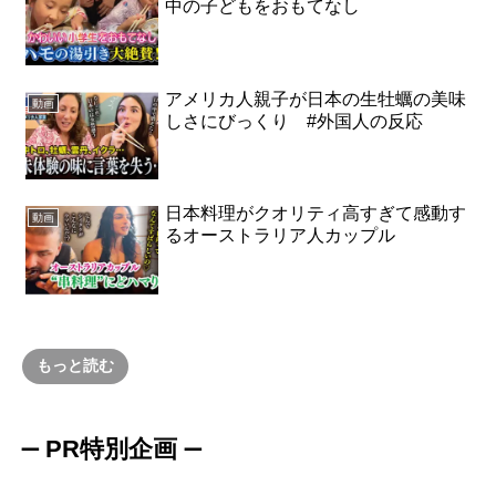
中の子どもをおもてなし
アメリカ人親子が日本の生牡蠣の美味
動画
しさにびっくり #外国人の反応
日本料理がクオリティ高すぎて感動す
動画
るオーストラリア人カップル
もっと読む
PR特別企画
ー
ー