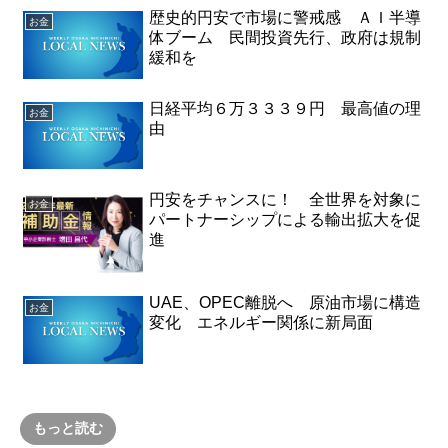
歴史的円安で市場に警戒感 ＡＩ半導
お金
体ブーム 民間投資先行、政府は規制
緩和を
日経平均６万３３３９円 最高値の理
お金
由
円安をチャンスに！ 全世界を対象に
お金
パートナーシップによる輸出拡大を促
進
UAE、OPEC離脱へ 原油市場に構造
お金
変化 エネルギー関係に新局面
もっと読む