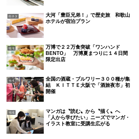
大河「豊臣兄弟！」で歴史旅 和歌山
街ネタ
ホテルが宿泊プラン
万博で２２万食突破「ワンハンド
地域
BENTO」 万博夏まつりに１４日間
限定出店
全国の酒蔵・ブルワリー３００種が集
地域
結 ＫＩＴＴＥ大阪で「酒旅夜市」初
開催
マンガは〝読む〟から〝描く〟へ
地域
「人から学びたい」ニーズでマンガ・
イラスト教室に受講生広がる