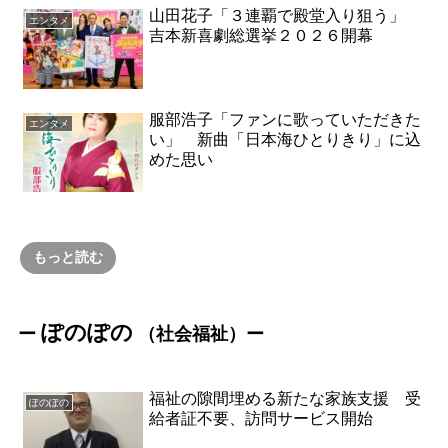
山田花子「３連覇で殿堂入り狙う」
エンタメ
吉本新喜劇総選挙２０２６開幕
服部浩子「ファンに歌っていただきた
エンタメ
い」 新曲「日本海ひとりきり」に込
めた思い
もっと読む
ぽのぽの
ー
（社会福祉）
ー
福祉の隙間埋める新たな家族支援 受
ぽのぽの
給者証不要、訪問サービス開始