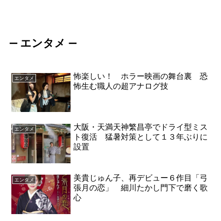
エンタメ
ー
ー
怖楽しい！ ホラー映画の舞台裏 恐
エンタメ
怖生む職人の超アナログ技
大阪・天満天神繁昌亭でドライ型ミス
エンタメ
ト復活 猛暑対策として１３年ぶりに
設置
美貴じゅん子、再デビュー６作目「弓
エンタメ
張月の恋」 細川たかし門下で磨く歌
心