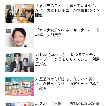
「まだ先のこと」と思っていません
PR
か？ 大阪セレモニーが葬儀相談会を
開催
〝オトナ女子のマネーセミナー〟 初
PR
級編、参加無料
カドル（Cuddle）―既婚者マッチン
PR
グアプリ 会員１００万人超え、利用
広がる
外壁塗装から始まる、住まいの省エ
PR
ネ 創建ペイント、内窓セットで暮ら
し改善
志グループ主催 「昭和の日記念講演
PR