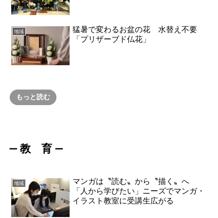
猛暑で変わるお盆の花 水替え不要
地域
「プリザーブド仏花」
もっと読む
教 育
ー
ー
マンガは〝読む〟から〝描く〟へ
地域
「人から学びたい」ニーズでマンガ・
イラスト教室に受講生広がる