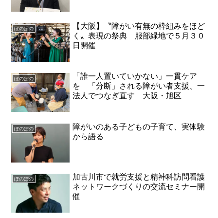
【大阪】〝障がい有無の枠組みをほど
ぽのぽの
く〟表現の祭典 服部緑地で５月３０
日開催
「誰一人置いていかない」一貫ケア
ぽのぽの
を 「分断」される障がい者支援、一
法人でつなぎ直す 大阪・旭区
障がいのある子どもの子育て、実体験
ぽのぽの
から語る
加古川市で就労支援と精神科訪問看護
ぽのぽの
ネットワークづくりの交流セミナー開
催