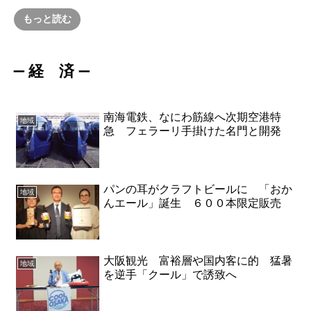
もっと読む
経 済
ー
ー
南海電鉄、なにわ筋線へ次期空港特
地域
急 フェラーリ手掛けた名門と開発
パンの耳がクラフトビールに 「おか
地域
んエール」誕生 ６００本限定販売
大阪観光 富裕層や国内客に的 猛暑
地域
を逆手「クール」で誘致へ