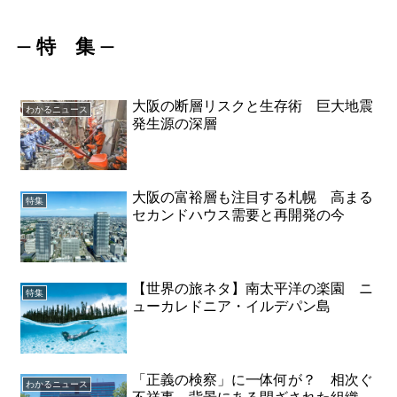
特 集
ー
ー
大阪の断層リスクと生存術 巨大地震
わかるニュース
発生源の深層
大阪の富裕層も注目する札幌 高まる
特集
セカンドハウス需要と再開発の今
【世界の旅ネタ】南太平洋の楽園 ニ
特集
ューカレドニア・イルデパン島
「正義の検察」に一体何が？ 相次ぐ
わかるニュース