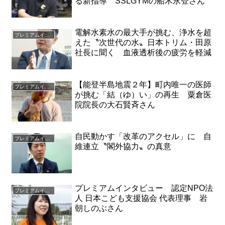
る新指導 SSLGYMの船木永登さん
電解水素水の最大手が挑む、浄水を超
プレミアムインタビュー
えた〝次世代の水〟日本トリム・田原
社長に聞く 血液透析後の疲労を軽減
【能登半島地震２年】町内唯一の医師
プレミアムインタビュー
が挑む「結（ゆ）い」の再生 粟倉医
院院長の大石賢斉さん
自民動かす「改革のアクセル」に 自
プレミアムインタビュー
維連立〝閣外協力〟の真意
プレミアムインタビュー 認定NPO法
プレミアムインタビュー
人 日本こども支援協会 代表理事 岩
朝しのぶさん