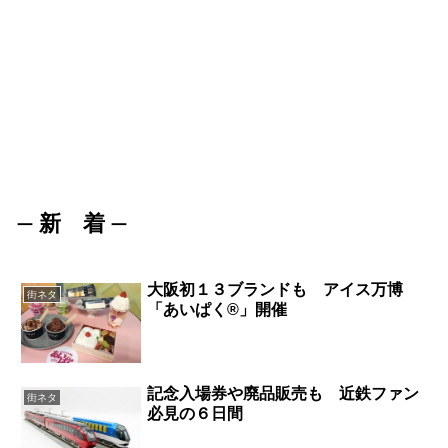
新 着
ー
ー
大阪初１３ブランドも アイス万博
街ネタ
「あいぱく®」開催
記念入場券や廃品販売も 近鉄ファン
街ネタ
必見の６日間