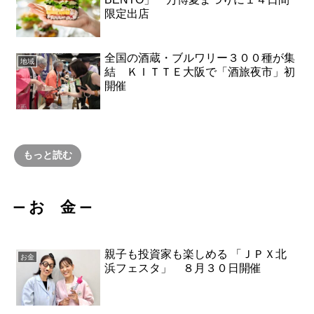
限定出店
全国の酒蔵・ブルワリー３００種が集
地域
結 ＫＩＴＴＥ大阪で「酒旅夜市」初
開催
もっと読む
お 金
ー
ー
親子も投資家も楽しめる 「ＪＰＸ北
お金
浜フェスタ」 ８月３０日開催