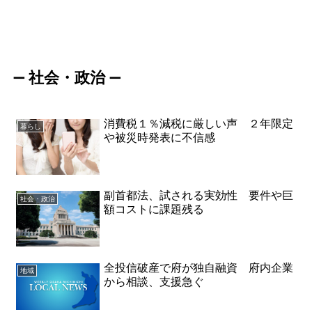
社会・政治
ー
ー
消費税１％減税に厳しい声 ２年限定
暮らし
や被災時発表に不信感
副首都法、試される実効性 要件や巨
社会・政治
額コストに課題残る
全投信破産で府が独自融資 府内企業
地域
から相談、支援急ぐ