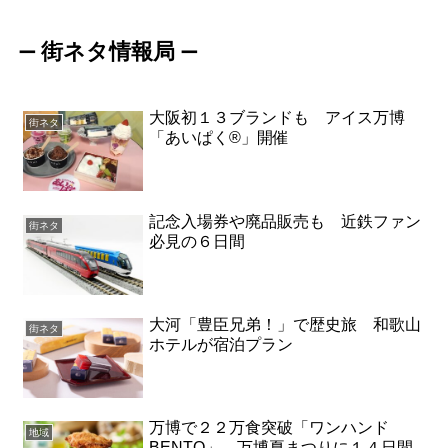
街ネタ情報局
ー
ー
大阪初１３ブランドも アイス万博
街ネタ
「あいぱく®」開催
記念入場券や廃品販売も 近鉄ファン
街ネタ
必見の６日間
大河「豊臣兄弟！」で歴史旅 和歌山
街ネタ
ホテルが宿泊プラン
万博で２２万食突破「ワンハンド
地域
BENTO」 万博夏まつりに１４日間