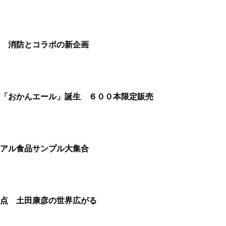
発 消防とコラボの新企画
 「おかんエール」誕生 ６００本限定販売
リアル食品サンプル大集合
０点 土田康彦の世界広がる