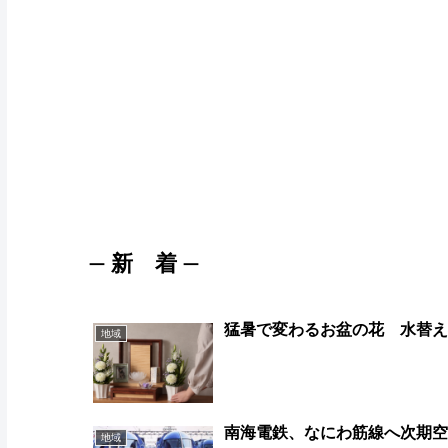
新 着
ー
ー
猛暑で変わるお盆の花 水替
地域
南海電鉄、なにわ筋線へ次期
地域