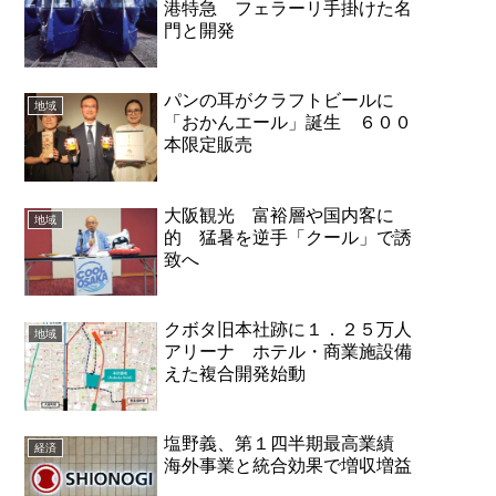
港特急 フェラーリ手掛けた名
門と開発
パンの耳がクラフトビールに
地域
「おかんエール」誕生 ６００
本限定販売
大阪観光 富裕層や国内客に
地域
的 猛暑を逆手「クール」で誘
致へ
クボタ旧本社跡に１．２５万人
地域
アリーナ ホテル・商業施設備
えた複合開発始動
Ｐ
塩野義、第１四半期最高業績
経済
海外事業と統合効果で増収増益