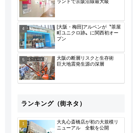
ランドで京阪沿線最大級
[大阪・梅田]アルペンが〝茶屋
地域
町ユニクロ跡〟に関西初オー
プン
大阪の断層リスクと生存術
わかるニュース
巨大地震発生源の深層
ランキング（街ネタ）
大丸心斎橋店が初の大規模リ
経済
ニューアル 全貌を公開