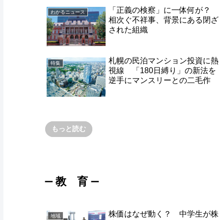
「正義の検察」に一体何が？
わかるニュース
相次ぐ不祥事、背景にある閉ざ
された組織
札幌の民泊マンション投資に熱
特集
視線 「180日縛り」の新法を
逆手にマンスリーとの二毛作
もっと読む
教 育
ー
ー
株価はなぜ動く？ 中学生が株
地域