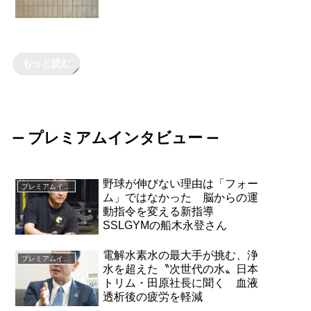
もっと読む
プレミアムインタビュー
ー
ー
野球が伸びない理由は「フォー
プレミアムインタビュー
ム」ではなかった 脳からの運
動指令を変える新指導
SSLGYMの船木永登さん
電解水素水の最大手が挑む、浄
プレミアムインタビュー
水を超えた〝次世代の水〟日本
トリム・田原社長に聞く 血液
透析後の疲労を軽減