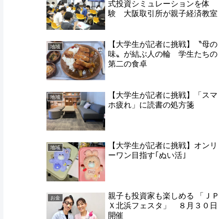
式投資シミュレーションを体
験 大阪取引所が親子経済教室
【大学生が記者に挑戦】〝母の
地域
味〟が結ぶ人の輪 学生たちの
第二の食卓
【大学生が記者に挑戦】「スマ
地域
ホ疲れ」に読書の処方箋
【大学生が記者に挑戦】オンリ
地域
ーワン目指す｢ぬい活｣
親子も投資家も楽しめる 「Ｊ
お金
Ｘ北浜フェスタ」 ８月３０日
開催