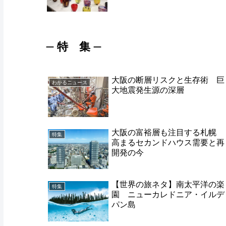
特 集
ー
ー
大阪の断層リスクと生存術 巨
わかるニュース
大地震発生源の深層
大阪の富裕層も注目する札幌
特集
高まるセカンドハウス需要と再
開発の今
【世界の旅ネタ】南太平洋の楽
特集
園 ニューカレドニア・イルデ
パン島