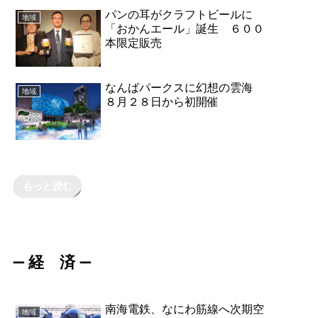
パンの耳がクラフトビールに
地域
「おかんエール」誕生 ６００
本限定販売
なんばパークスに幻想の雲海
地域
８月２８日から初開催
もっと読む
経 済
ー
ー
南海電鉄、なにわ筋線へ次期空
地域