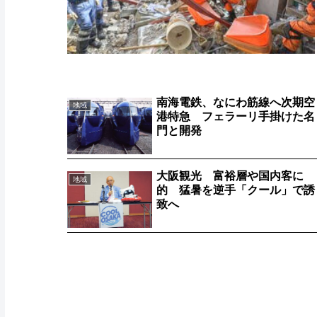
南海電鉄、なにわ筋線へ次期空
地域
港特急 フェラーリ手掛けた名
門と開発
大阪観光 富裕層や国内客に
地域
的 猛暑を逆手「クール」で誘
致へ