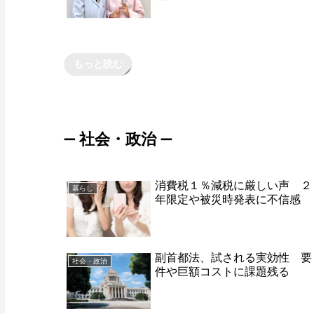
もっと読む
社会・政治
ー
ー
消費税１％減税に厳しい声 ２
暮らし
年限定や被災時発表に不信感
副首都法、試される実効性 要
社会・政治
件や巨額コストに課題残る