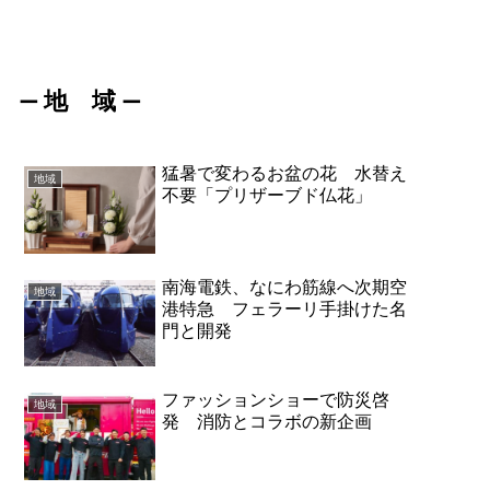
地 域
ー
ー
猛暑で変わるお盆の花 水替え
地域
不要「プリザーブド仏花」
南海電鉄、なにわ筋線へ次期空
地域
港特急 フェラーリ手掛けた名
門と開発
ファッションショーで防災啓
地域
発 消防とコラボの新企画