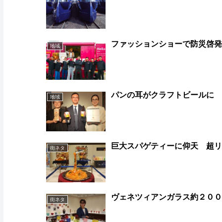
ファッションショーで防災啓
地域
パンの耳がクラフトビールに
地域
巨大スパゲティーに仰天 超
街ネタ
ヴェネツィアンガラス約２０
街ネタ