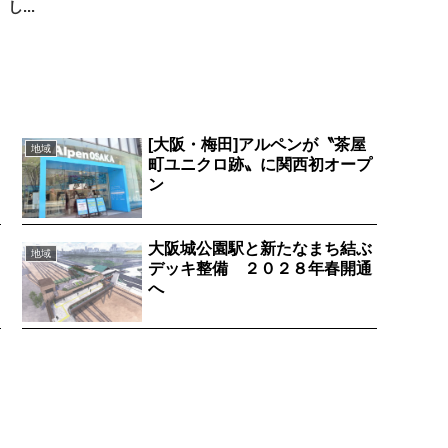
し...
[大阪・梅田]アルペンが〝茶屋
地域
町ユニクロ跡〟に関西初オープ
ン
大阪城公園駅と新たなまち結ぶ
地域
デッキ整備 ２０２８年春開通
へ