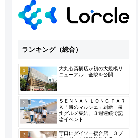
ランキング（総合）
大丸心斎橋店が初の大規模リ
経済
ニューアル 全貌を公開
ＳＥＮＮＡＮ ＬＯＮＧ ＰＡＲ
地域
Ｋ「海のマルシェ」刷新 泉
州グルメ集結、３週連続で記
念イベント
守口にダイソー複合店 ３ブ
地域