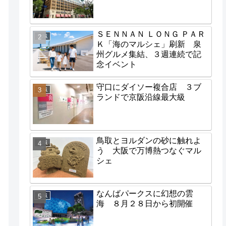
ＳＥＮＮＡＮ ＬＯＮＧ ＰＡＲ
地域
Ｋ「海のマルシェ」刷新 泉
州グルメ集結、３週連続で記
念イベント
守口にダイソー複合店 ３ブ
地域
ランドで京阪沿線最大級
鳥取とヨルダンの砂に触れよ
地域
う 大阪で万博熱つなぐマル
シェ
なんばパークスに幻想の雲
地域
海 ８月２８日から初開催