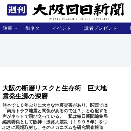
連載
街ネタ
イベント
読者プレゼント
大阪の断層リスクと生存術 巨大地
震発生源の深層
熊本で１０年ぶりに大きな地震災害があり、関西では
「南海トラフ地震と関係があるのでは？」と心配する
声がネットで飛び交っている。 私は毎日新聞編集局
編集委員として阪神・淡路大震災（１９９５年）をつ
ぶさに現場取材し、そのメカニズムを研究調査報道