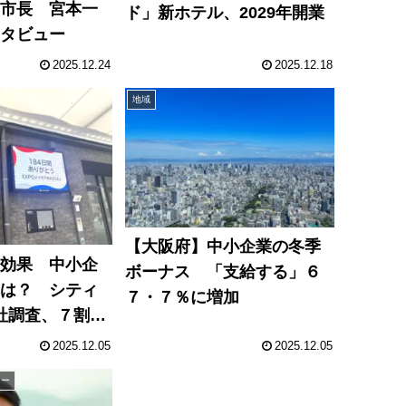
真市長 宮本一
ド」新ホテル、2029年開業
ンタビュー
2025.12.24
2025.12.18
地域
【大阪府】中小企業の冬季
円効果 中小企
ボーナス 「支給する」６
めは？ シティ
７・７％に増加
0社調査、７割が
に効果」
2025.12.05
2025.12.05
ュー