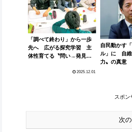
「調べて終わり」から一歩
自民動かす
先へ 広がる探究学習 主
ル」に 自
体性育てる〝問い→発見→
力〟の真意
発信〟のサイクル
2025.12.01
スポン
次