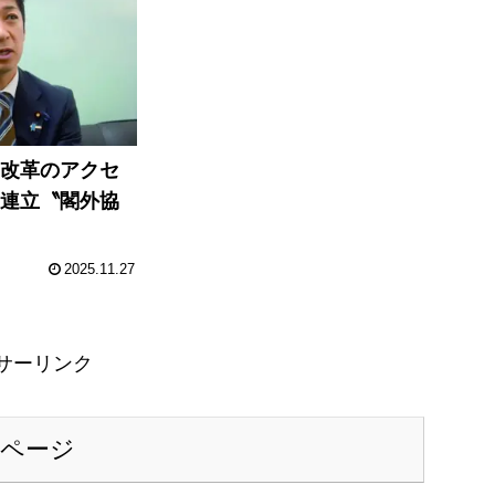
「改革のアクセ
維連立〝閣外協
2025.11.27
サーリンク
のページ