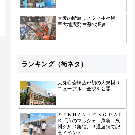
大阪の断層リスクと生存術
わかるニュース
巨大地震発生源の深層
ランキング（街ネタ）
大丸心斎橋店が初の大規模リ
経済
ニューアル 全貌を公開
ＳＥＮＮＡＮ ＬＯＮＧ ＰＡＲ
地域
Ｋ「海のマルシェ」刷新 泉
州グルメ集結、３週連続で記
念イベント