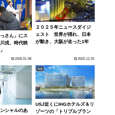
２０２５年ニュースダイジ
ェスト 世界が揺れ、日本
べっさん」にス
が動き、大阪が走った1年
堀川戎、時代映
盛」
2026.01.09
2025.12.25
地域
USJ近くにIHGホテルズ＆リ
テンシャルのあ
ゾーツの「トリプルブラン