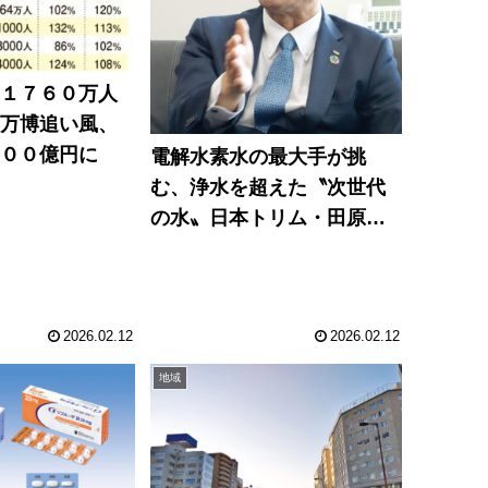
、１７６０万人
 万博追い風、
０００億円に
電解水素水の最大手が挑
む、浄水を超えた〝次世代
の水〟日本トリム・田原社
長に聞く 血液透析後の疲
労を軽減
2026.02.12
2026.02.12
地域