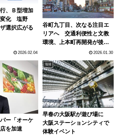
流行、Ｂ型増加
に変化 塩野
谷町九丁目、次なる注目エ
ーザ選択広がる
リアへ 交通利便性と文教
環境、上本町再開発が後押
し
2026.02.04
2026.01.30
地域
早春の大阪駅が遊び場に
ーパー「オーケ
大阪ステーションシティで
出店を加速
体験イベント