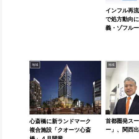
インフル再
で処方動向
義・ゾフル
地域
地域
首都圏発ス
心斎橋に新ランドマーク
ー」、関西
複合施設「クオーツ心斎
橋」４月開業