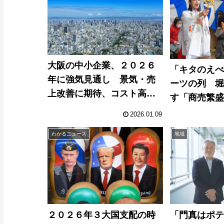
大阪の中小企業、２０２６
「キタのえ
年に強気見通し 景気・売
ーツの列 
上改善に期待、コスト高に
す「商売繁
は警戒
2026.01.09
わかるニュース
地域
２０２６年３大国支配の時
「門真はポ