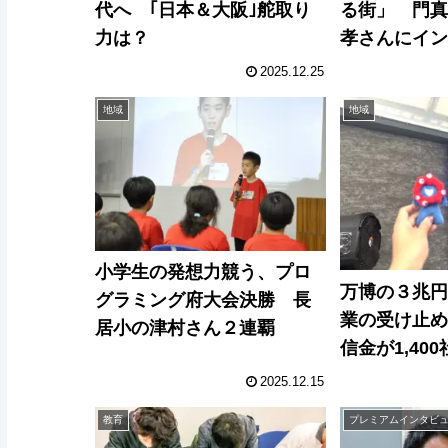
代へ ｢日本＆大阪｣舵取り
る街」 門
力は？
孝さんにイ
2025.12.25
地域
地域
小学生の発想力競う、プロ
万博の３兆
グラミング府大会決勝 長
業の受け止
居小の津村さん２連覇
信金が1,40
「大阪経済
2025.12.15
教育
プレミアムインタビ