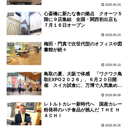
2026.06.24
心斎橋に新たな食の拠点 クオーツ５
地域
階に９店集結 全国・関西初出店も
７月１６日オープン
2026.06.24
梅田・門真で次世代型のオフィスや図
地域
書館が続々
2026.06.10
鳥取の夏、大阪で体感 「ワクワク鳥
エンタメ
取EXPO２０２６」、６月２０日開
催 スイカ試食に、万博で人気集めた
「鳥取魅力名探偵」体験も
2026.06.08
レトルトカレー新時代へ 国産カレー
地域
粉発祥のハチ食品が挑んだ ＴＨＥ Ｈ
ＡＣＨＩ
2026.05.26