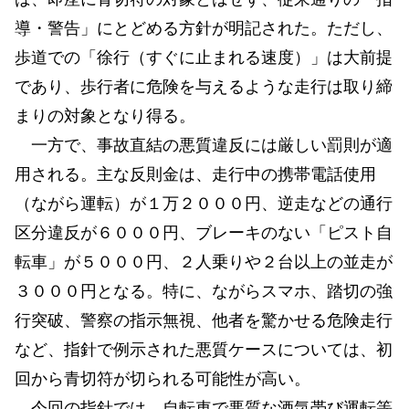
導・警告」にとどめる方針が明記された。ただし、
歩道での「徐行（すぐに止まれる速度）」は大前提
であり、歩行者に危険を与えるような走行は取り締
まりの対象となり得る。
一方で、事故直結の悪質違反には厳しい罰則が適
用される。主な反則金は、走行中の携帯電話使用
（ながら運転）が１万２０００円、逆走などの通行
区分違反が６０００円、ブレーキのない「ピスト自
転車」が５０００円、２人乗りや２台以上の並走が
３０００円となる。特に、ながらスマホ、踏切の強
行突破、警察の指示無視、他者を驚かせる危険走行
など、指針で例示された悪質ケースについては、初
回から青切符が切られる可能性が高い。
今回の指針では、自転車で悪質な酒気帯び運転等