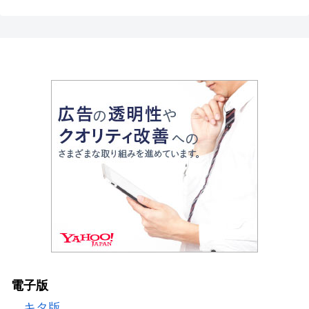
電子版
キタ版