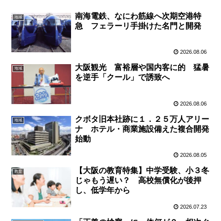
南海電鉄、なにわ筋線へ次期空港特
地域
急 フェラーリ手掛けた名門と開発
2026.08.06
大阪観光 富裕層や国内客に的 猛暑
地域
を逆手「クール」で誘致へ
2026.08.06
クボタ旧本社跡に１．２５万人アリー
地域
ナ ホテル・商業施設備えた複合開発
始動
2026.08.05
【大阪の教育特集】中学受験、小３冬
教育
じゃもう遅い？ 高校無償化が後押
し、低学年から
2026.07.23