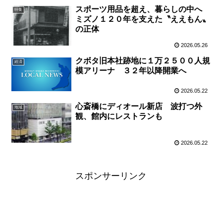
スポーツ用品を超え、暮らしの中へ
特集
ミズノ１２０年を支えた〝ええもん〟
の正体
2026.05.26
クボタ旧本社跡地に１万２５００人規
経済
模アリーナ ３２年以降開業へ
2026.05.22
心斎橋にディオール新店 波打つ外
地域
観、館内にレストランも
2026.05.22
スポンサーリンク