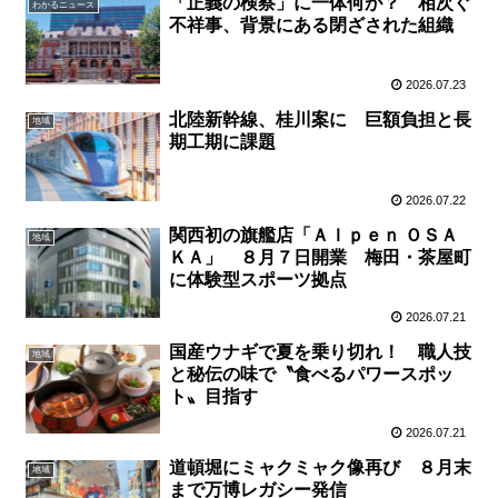
「正義の検察」に一体何が？ 相次ぐ
わかるニュース
不祥事、背景にある閉ざされた組織
2026.07.23
北陸新幹線、桂川案に 巨額負担と長
地域
期工期に課題
2026.07.22
関西初の旗艦店「Ａｌｐｅｎ ＯＳＡ
地域
ＫＡ」 ８月７日開業 梅田・茶屋町
に体験型スポーツ拠点
2026.07.21
国産ウナギで夏を乗り切れ！ 職人技
地域
と秘伝の味で〝食べるパワースポッ
ト〟目指す
2026.07.21
道頓堀にミャクミャク像再び ８月末
地域
まで万博レガシー発信