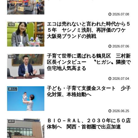
2026.07.08
エコは売れないと言われた時代から５
地域
５年 ヤシノミ洗剤、再評価のワケ
大阪発ブランドの挑戦
2026.07.06
子育て世帯に選ばれる鶴見区 三村新
地域
区長インタビュー 〝ヒガシ〟隣接で
住宅地人気高まる
2026.07.04
子ども・子育て支援金スタート 少子
暮らし
化対策、本格始動へ
2026.06.25
ＢＩＯ－ＲＡＬ、２０３０年に５０店
経済
体制へ 関西・首都圏で出店加速