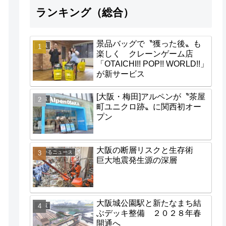
ランキング（総合）
景品バッグで〝獲った後〟も
地域
楽しく クレーンゲーム店
「OTAICHI!! POP!! WORLD!!」
が新サービス
[大阪・梅田]アルペンが〝茶屋
地域
町ユニクロ跡〟に関西初オー
プン
大阪の断層リスクと生存術
わかるニュース
巨大地震発生源の深層
大阪城公園駅と新たなまち結
地域
ぶデッキ整備 ２０２８年春
開通へ