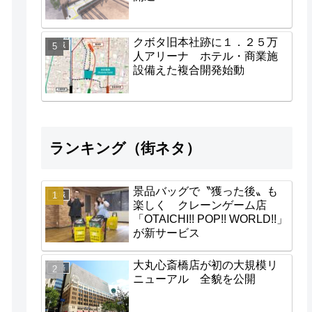
クボタ旧本社跡に１．２５万
地域
人アリーナ ホテル・商業施
設備えた複合開発始動
ランキング（街ネタ）
景品バッグで〝獲った後〟も
地域
楽しく クレーンゲーム店
「OTAICHI!! POP!! WORLD!!」
が新サービス
大丸心斎橋店が初の大規模リ
経済
ニューアル 全貌を公開