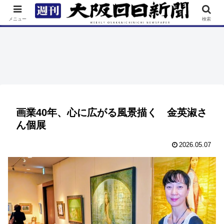
TOP
特集
ニュース
連載
街ネタ
イベント
メニュー
検索
画業40年、心に広がる風景描く 金英淑さ
ん個展
2026.05.07