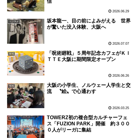
信
2026.06.29
坂本龍一、目の前によみがえる 世界
エンタメ
が驚いた没入体験、大阪へ
2026.07.07
「呪術廻戦」５周年記念カフェがＫＩ
地域
ＴＴＥ大阪に期間限定オープン
2026.06.26
大阪の小学生、ノルウェー人学生と交
地域
流 〝絵〟で心通わす
2026.03.25
TOWERZ初の複合型カルチャーフェ
地域
ス「FUZION PARK」開催 約３００
０人がリーガに集結