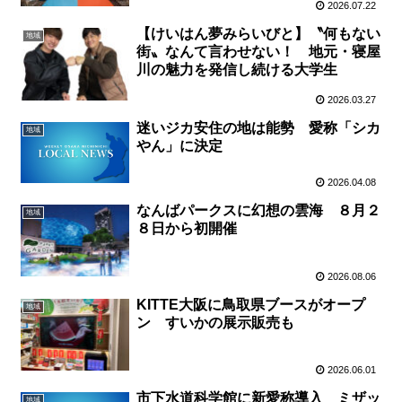
2026.07.22
【けいはん夢みらいびと】〝何もない
地域
街〟なんて言わせない！ 地元・寝屋
川の魅力を発信し続ける大学生
2026.03.27
迷いジカ安住の地は能勢 愛称「シカ
地域
やん」に決定
2026.04.08
なんばパークスに幻想の雲海 ８月２
地域
８日から初開催
2026.08.06
KITTE大阪に鳥取県ブースがオープ
地域
ン すいかの展示販売も
2026.06.01
市下水道科学館に新愛称導入 ミザッ
地域