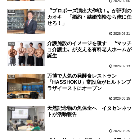
2026.02.06
〝プロポーズ演出大作戦！〟が評判の
地域
カオキ 「婚約・結婚指輪なら俺に任
せろ！」
2026.03.21
介護施設のイメージを覆す 〝マッチ
地域
ョ介護士〟が支える有料老人ホームが
誕生
2026.02.13
万博で人気の発酵食レストラン
地域
「HASSHOKU」常設店がヒルトンプ
ラザイーストにオープン
2026.03.15
天然記念物の魚保全へ イタセンネッ
地域
トが活動報告
2026.03.25