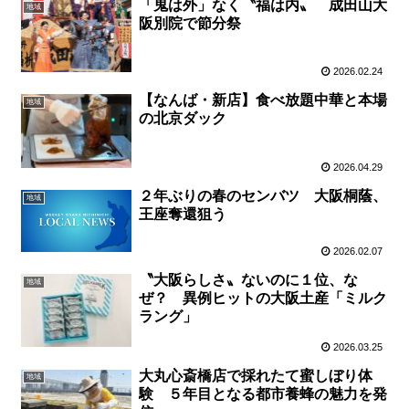
「鬼は外」なく〝福は内〟 成田山大
地域
阪別院で節分祭
2026.02.24
【なんば・新店】食べ放題中華と本場
地域
の北京ダック
2026.04.29
２年ぶりの春のセンバツ 大阪桐蔭、
地域
王座奪還狙う
2026.02.07
〝大阪らしさ〟ないのに１位、な
地域
ぜ？ 異例ヒットの大阪土産「ミルク
ラング」
2026.03.25
大丸心斎橋店で採れたて蜜しぼり体
地域
験 ５年目となる都市養蜂の魅力を発