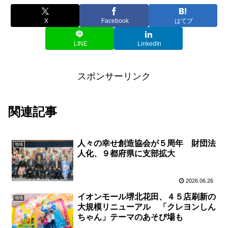
X
Facebook
はてブ
LINE
LinkedIn
スポンサーリンク
関連記事
人々の幸せ創造協会が５周年 財団法
地域
人化、９都府県に支部拡大
2026.06.26
イオンモール堺北花田、４５店刷新の
地域
大規模リニューアル 「クレヨンしん
ちゃん」テーマのあそび場も