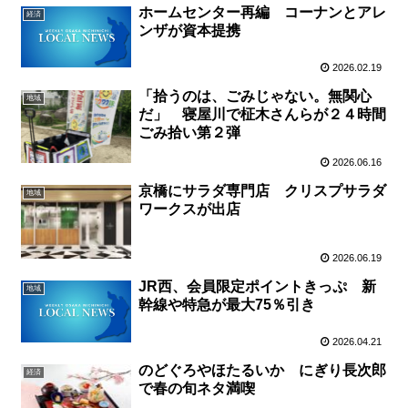
ホームセンター再編 コーナンとアレ
経済
ンザが資本提携
2026.02.19
「拾うのは、ごみじゃない。無関心
地域
だ」 寝屋川で柾木さんらが２４時間
ごみ拾い第２弾
2026.06.16
京橋にサラダ専門店 クリスプサラダ
地域
ワークスが出店
2026.06.19
JR西、会員限定ポイントきっぷ 新
地域
幹線や特急が最大75％引き
2026.04.21
のどぐろやほたるいか にぎり長次郎
経済
で春の旬ネタ満喫