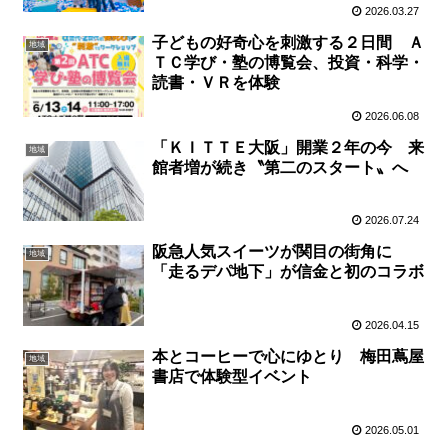
2026.03.27
子どもの好奇心を刺激する２日間 Ａ
地域
ＴＣ学び・塾の博覧会、投資・科学・
読書・ＶＲを体験
2026.06.08
「ＫＩＴＴＥ大阪」開業２年の今 来
地域
館者増が続き〝第二のスタート〟へ
2026.07.24
阪急人気スイーツが関目の街角に
地域
「走るデパ地下」が信金と初のコラボ
2026.04.15
本とコーヒーで心にゆとり 梅田蔦屋
地域
書店で体験型イベント
2026.05.01