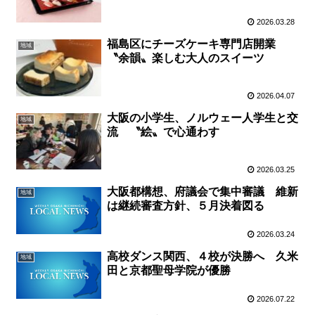
2026.03.28
福島区にチーズケーキ専門店開業
地域
〝余韻〟楽しむ大人のスイーツ
2026.04.07
大阪の小学生、ノルウェー人学生と交
地域
流 〝絵〟で心通わす
2026.03.25
大阪都構想、府議会で集中審議 維新
地域
は継続審査方針、５月決着図る
2026.03.24
高校ダンス関西、４校が決勝へ 久米
地域
田と京都聖母学院が優勝
2026.07.22