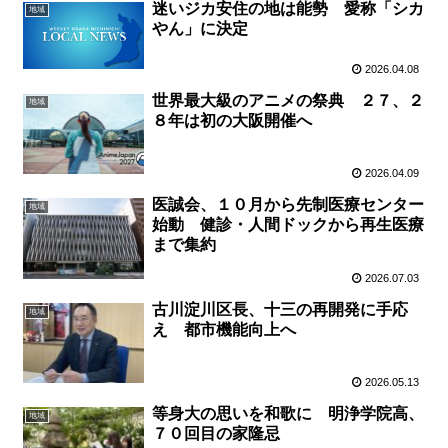
迷いジカ安住の地は能勢 愛称「シカ
地域
やん」に決定
2026.04.08
世界最大級のアニメの祭典 ２７、２
地域
８年は初の大阪開催へ
2026.04.09
医誠会、１０月から先制医療センター
地域
始動 健診・人間ドックから再生医療
まで集約
2026.07.03
古川淀川区長、十三の再開発に手応
地域
え 都市機能向上へ
2026.05.13
等身大の思いを和歌に 明浄学院高、
地域
７０回目の家隆忌