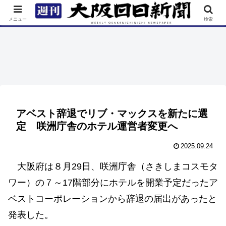
TOP
特集
ニュース
連載
街ネタ
イベント
メニュー
検索
アベスト辞退でリブ・マックスを新たに選
定 咲洲庁舎のホテル運営者変更へ
2025.09.24
大阪府は８月29日、咲洲庁舎（さきしまコスモタ
ワー）の７～17階部分にホテルを開業予定だったア
ベストコーポレーションから辞退の届出があったと
発表した。