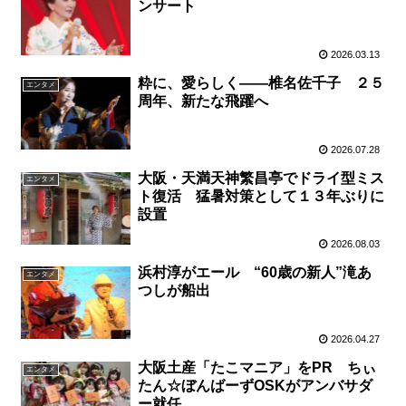
ンサート
2026.03.13
粋に、愛らしく――椎名佐千子 ２５
エンタメ
周年、新たな飛躍へ
2026.07.28
大阪・天満天神繁昌亭でドライ型ミス
エンタメ
ト復活 猛暑対策として１３年ぶりに
設置
2026.08.03
浜村淳がエール “60歳の新人”滝あ
エンタメ
つしが船出
2026.04.27
大阪土産「たこマニア」をPR ちぃ
エンタメ
たん☆ぼんばーずOSKがアンバサダ
ー就任