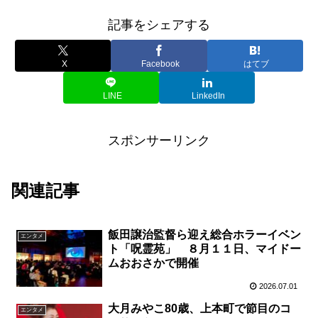
記事をシェアする
X
Facebook
はてブ
LINE
LinkedIn
スポンサーリンク
関連記事
飯田譲治監督ら迎え総合ホラーイベン
エンタメ
ト「呪霊苑」 ８月１１日、マイドー
ムおおさかで開催
2026.07.01
大月みやこ80歳、上本町で節目のコ
エンタメ