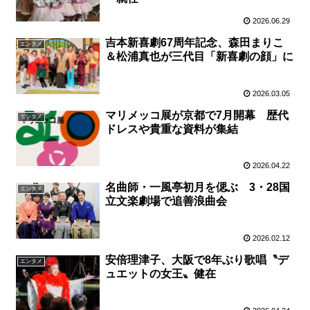
2026.06.29
吉本新喜劇67周年記念、森田まりこ
エンタメ
＆松浦真也が三代目「新喜劇の顔」に
2026.03.05
マリメッコ展が京都で7月開幕 歴代
エンタメ
ドレスや貴重な資料が集結
2026.04.22
名曲師・一風亭初月を偲ぶ 3・28国
エンタメ
立文楽劇場で追善浪曲会
2026.02.12
安倍理津子、大阪で8年ぶり歌唱〝デ
エンタメ
ュエットの女王〟健在