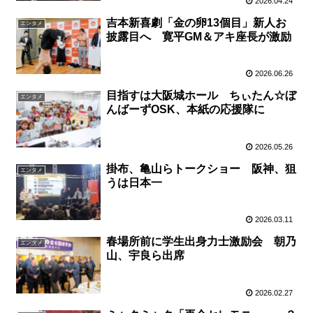
2026.04.24
吉本新喜劇「金の卵13個目」新人お
エンタメ
披露目へ 寛平GM＆アキ座長が激励
2026.06.26
目指すは大阪城ホール ちぃたん☆ぼ
エンタメ
んばーずOSK、本紙の応援隊に
2026.05.26
掛布、亀山らトークショー 阪神、狙
エンタメ
うは日本一
2026.03.11
春場所前に学生出身力士激励会 朝乃
エンタメ
山、宇良ら出席
2026.02.27