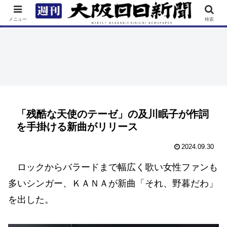
TOP
特集
ニュース
連載
街ネタ
イベント
メニュー
検索
「残酷な天使のテーゼ」の及川眠子が作詞
を手掛ける新曲がリリース
2024.09.30
ロックからバラードまで幅広く歌い女性ファンも
多いシンガー、ＫＡＮＡが新曲「それ、野暮だわ」
を出した。