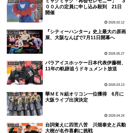
ミャクミャク「再会セレモニー」 ３
エンタメ
００人の定員に申し込み殺到 21日
開催
2026.02.12
『シティーハンター』史上最大の原画
エンタメ
展、大阪なんばで7月11日開幕へ
2026.05.27
パラアイスホッケー日本代表伊藤樹、
エンタメ
11年の軌跡追うドキュメント放送
2026.03.13
華ＭＥＮ組オリコン一位獲得 6月に
エンタメ
大阪ライブ出演決定
2026.04.24
台詞覚えに四苦八苦 川畑泰史と兵動
エンタメ
大樹が名作喜劇に挑戦