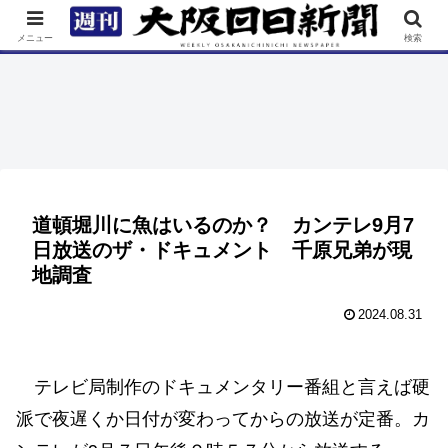
TOP
特集
ニュース
連載
街ネタ
イベント
メニュー
検索
道頓堀川に魚はいるのか？ カンテレ9月7
日放送のザ・ドキュメント 千原兄弟が現
地調査
2024.08.31
テレビ局制作のドキュメンタリー番組と言えば硬
派で夜遅くか日付が変わってからの放送が定番。カ