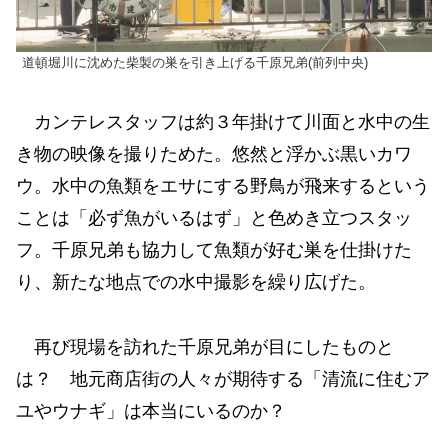
道頓堀川に沈めた柴製の巣を引き上げる千原兄弟(前列中央)
カンテレスタッフは約３年掛けて川面と水中の生
き物の映像を撮りためた。悠然と浮かぶ黒いカワ
ウ。水中の魚類をエサにする野鳥が飛来するという
ことは「必ず魚がいるはず」と色めき立つスタッ
フ。千原兄弟も協力して魚類が好む巣を仕掛けた
り、新たな地点での水中撮影を繰り広げた。
再び現場を訪れた千原兄弟が目にしたものと
は？ 地元商店街の人々が期待する「清流に住むア
ユやウナギ」は本当にいるのか？