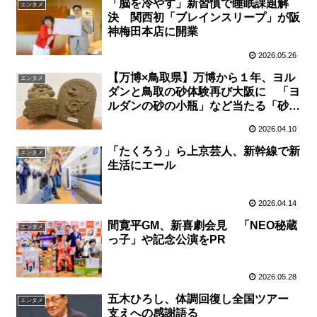
「脳を冷やす」新習慣で睡眠課題解
エンタメ
決 関西初「ブレインスリープ」が阪
神梅田本店に開業
2026.05.26
【万博×鳥取県】万博から１年、ヨル
エンタメ
ダンと鳥取の砂体験再び大阪に 「ヨ
ルダンの砂の小瓶」など当たる「砂ガ
ラポン」も実施 ４月１９日、リーベ
2026.04.10
ルホテル大阪
「たくろう」ら上京芸人、新幹線で新
エンタメ
生活にエール
2026.04.14
間寛平GM、新喜劇会見 「NEO秘蔵
エンタメ
っ子」や記念公演をPR
2026.05.28
五木ひろし、体調回復し全国ツアー
エンタメ
支えへの感謝語る