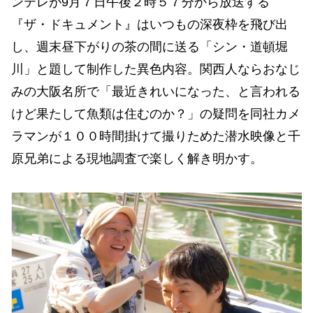
ンテレが9月７日午後２時５７分から放送する
『ザ・ドキュメント』はいつもの深夜枠を飛び出
し、週末昼下がりの茶の間に送る「シン・道頓堀
川」と題して制作した異色内容。関西人ならおなじ
みの大阪名所で「最近きれいになった、と言われる
けど果たして魚類は住むのか？」の疑問を同社カメ
ラマンが１００時間掛けて撮りためた潜水映像と千
原兄弟による現地調査で楽しく解き明かす。