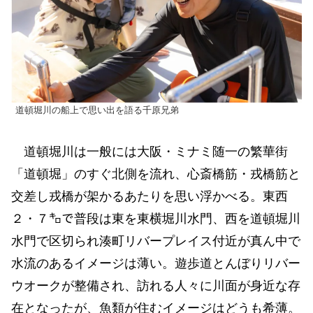
道頓堀川の船上で思い出を語る千原兄弟
道頓堀川は一般には大阪・ミナミ随一の繁華街
「道頓堀」のすぐ北側を流れ、心斎橋筋・戎橋筋と
交差し戎橋が架かるあたりを思い浮かべる。東西
２・７㌔で普段は東を東横堀川水門、西を道頓堀川
水門で区切られ湊町リバープレイス付近が真ん中で
水流のあるイメージは薄い。遊歩道とんぼりリバー
ウオークが整備され、訪れる人々に川面が身近な存
在となったが、魚類が住むイメージはどうも希薄。