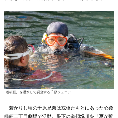
道頓堀川を潜水して調査する千原ジュニア
若かりし頃の千原兄弟は戎橋たもとにあった心斎
橋筋二丁目劇場で活動。眼下の道頓堀川を「夏が近