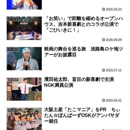
2026.03.23
「お笑い」で距離を縮めるオープンハ
エンタメ
ウス、吉本新喜劇とのコラボ公演で
「ごひいきに！」
2026.06.09
映画の舞台を巡る旅 淡路島ロケ地ツ
エンタメ
アーがお披露目
2026.07.21
濱田祐太郎、盲目の新喜劇で主演
エンタメ
NGK満員公演
2026.06.01
大阪土産「たこマニア」をPR ちぃ
エンタメ
たん☆ぼんばーずOSKがアンバサダ
ー就任