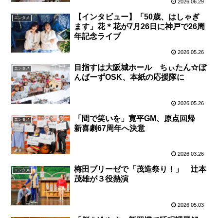
2026.06.29
【インタビュー】「50歳、はしゃぎ
エンタメ
ます」花＊花が7月26日に神戸で26周
年記念ライブ
2026.05.26
目指すは大阪城ホール ちぃたん☆ぼ
エンタメ
んばーずOSK、本紙の応援隊に
2026.05.26
「間で笑いを」寛平GM、原点回帰
エンタメ
新喜劇67周年へ決意
2026.03.26
梅田ブリーゼで「茂造祭り！」 辻本
エンタメ
茂雄が３役熱演
2026.05.03