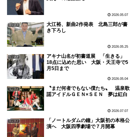
2026.05.07
大江裕、新曲2作発表 北島三郎が書
エンタメ
き下ろし
2026.05.25
アキナ山名が初書道展 「生きる」
エンタメ
18点に込めた思い 大阪・天王寺で5
月5日まで
2026.05.04
〝まだ何者でもない僕たち〟 温泉歌
エンタメ
謡アイドルＧＥＮ×ＳＥＮ 夢は紅白
2026.07.07
「ノートルダムの鐘」大阪初の本格公
エンタメ
演へ 大阪四季劇場で７月開幕