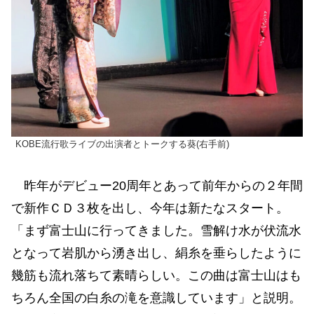
KOBE流行歌ライブの出演者とトークする葵(右手前)
昨年がデビュー20周年とあって前年からの２年間
で新作ＣＤ３枚を出し、今年は新たなスタート。
「まず富士山に行ってきました。雪解け水が伏流水
となって岩肌から湧き出し、絹糸を垂らしたように
幾筋も流れ落ちて素晴らしい。この曲は富士山はも
ちろん全国の白糸の滝を意識しています」と説明。