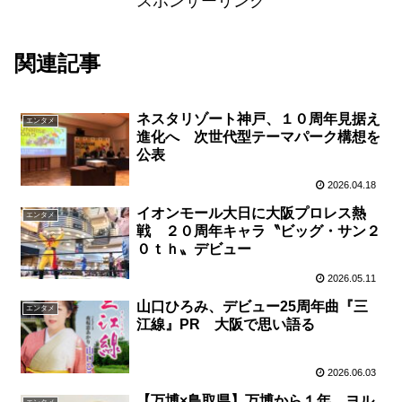
スポンサーリンク
関連記事
ネスタリゾート神戸、１０周年見据え
エンタメ
進化へ 次世代型テーマパーク構想を
公表
2026.04.18
イオンモール大日に大阪プロレス熱
エンタメ
戦 ２０周年キャラ〝ビッグ・サン２
０ｔｈ〟デビュー
2026.05.11
山口ひろみ、デビュー25周年曲『三
エンタメ
江線』PR 大阪で思い語る
2026.06.03
【万博×鳥取県】万博から１年、ヨル