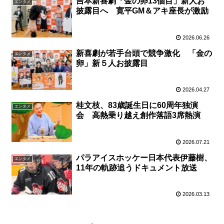
吉本新喜劇「金の卵13個目」新人お
エンタメ
披露目へ 寛平GM＆アキ座長が激励
2026.06.26
新喜劇が若手台頭で競争激化 「金の
エンタメ
卵」新５人お披露目
2026.04.27
桂文枝、83歳誕生日に60周年独演
エンタメ
会 高熱乗り越え創作落語3席熱演
2026.07.21
パラアイスホッケー日本代表伊藤樹、
エンタメ
11年の軌跡追うドキュメント放送
2026.03.13