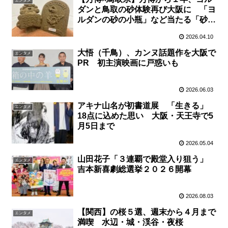
エンタメ
ダンと鳥取の砂体験再び大阪に 「ヨ
ルダンの砂の小瓶」など当たる「砂ガ
ラポン」も実施 ４月１９日、リーベ
2026.04.10
ルホテル大阪
大悟（千鳥）、カンヌ話題作を大阪で
エンタメ
PR 初主演映画に戸惑いも
2026.06.03
アキナ山名が初書道展 「生きる」
エンタメ
18点に込めた思い 大阪・天王寺で5
月5日まで
2026.05.04
山田花子「３連覇で殿堂入り狙う」
エンタメ
吉本新喜劇総選挙２０２６開幕
2026.08.03
【関西】の桜５選、週末から４月まで
エンタメ
満喫 水辺・城・渓谷・夜桜