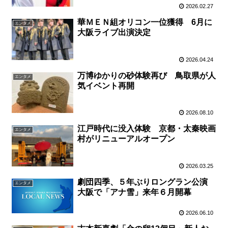
2026.02.27
華ＭＥＮ組オリコン一位獲得 6月に
エンタメ
大阪ライブ出演決定
2026.04.24
万博ゆかりの砂体験再び 鳥取県が人
エンタメ
気イベント再開
2026.08.10
江戸時代に没入体験 京都・太秦映画
エンタメ
村がリニューアルオープン
2026.03.25
劇団四季、５年ぶりロングラン公演
エンタメ
大阪で「アナ雪」来年６月開幕
2026.06.10