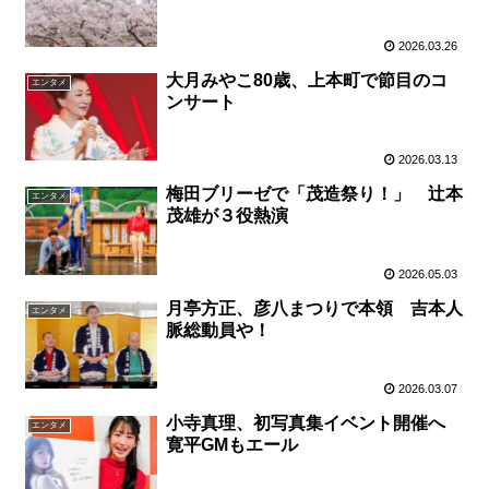
2026.03.26
大月みやこ80歳、上本町で節目のコ
エンタメ
ンサート
2026.03.13
梅田ブリーゼで「茂造祭り！」 辻本
エンタメ
茂雄が３役熱演
2026.05.03
月亭方正、彦八まつりで本領 吉本人
エンタメ
脈総動員や！
2026.03.07
小寺真理、初写真集イベント開催へ
エンタメ
寛平GMもエール