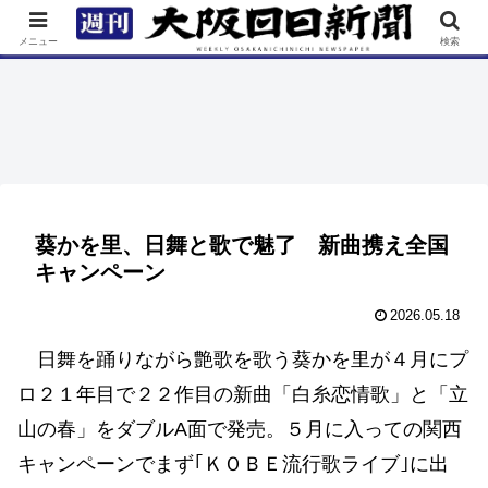
TOP
特集
ニュース
連載
街ネタ
イベント
メニュー
検索
葵かを里、日舞と歌で魅了 新曲携え全国
キャンペーン
2026.05.18
日舞を踊りながら艶歌を歌う葵かを里が４月にプ
ロ２１年目で２２作目の新曲「白糸恋情歌」と「立
山の春」をダブルA面で発売。５月に入っての関西
キャンペーンでまず｢ＫＯＢＥ流行歌ライブ｣に出