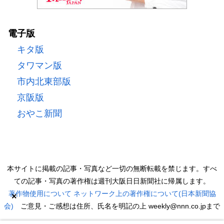
電子版
キタ版
タワマン版
市内北東部版
京阪版
おやこ新聞
本サイトに掲載の記事・写真など一切の無断転載を禁じます。すべ
ての記事・写真の著作権は週刊大阪日日新聞社に帰属します。
著作物使用について
ネットワーク上の著作権について(日本新聞協
×
会)
ご意見・ご感想は住所、氏名を明記の上 weekly@nnn.co.jpまで