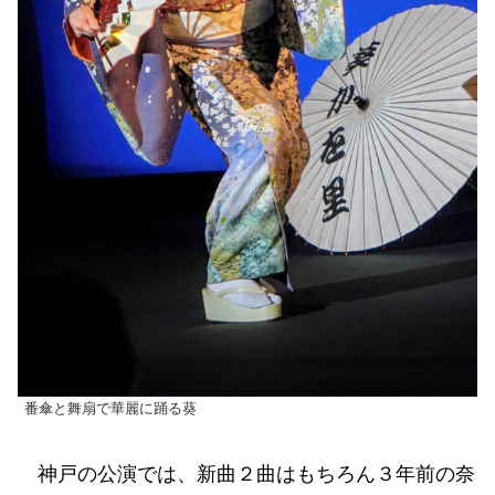
番傘と舞扇で華麗に踊る葵
神戸の公演では、新曲２曲はもちろん３年前の奈