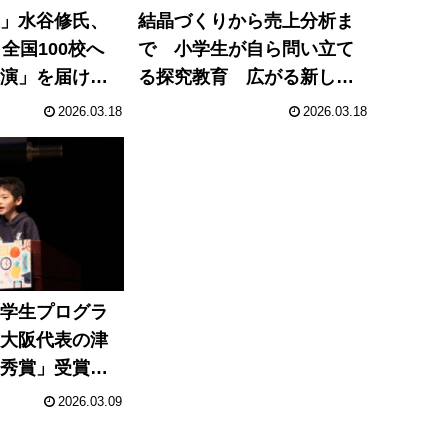
生」水谷修氏、
結晶づくりから売上分析ま
全国100校へ
で 小学生が自ら問い立て
講演」を届ける
る探究教育 広がる新しい
ト
学びの形
2026.03.18
2026.03.18
小学生プログラ
】大阪代表の津
優秀賞」受賞
ラブル」が題材
2026.03.09