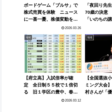
ボードゲーム「ブルサ」で
「夜回り先
株式売買を体験 ニュース
70歳の決意 
に一喜一憂、株価変動を体
「いのちの
験 北浜・大阪取引所
プロジェク
2026.03.26
地域
地域
【府立高】入試倍率が確
【全国選抜
定 全日制５５校で１倍切
ミング大会
る 旧１学区の豊中、春高
村さんが「
が高倍率に
「ＳＮＳト
2026.03.12