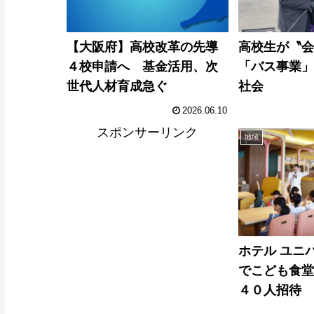
【大阪府】高校改革の先導
高校生が〝
４校申請へ 基金活用、次
「バス事業
世代人材育成急ぐ
社会
2026.06.10
スポンサーリンク
地域
ホテル ユニ
でこども食
４０人招待