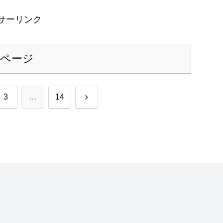
サーリンク
のページ
次
3
…
14
へ