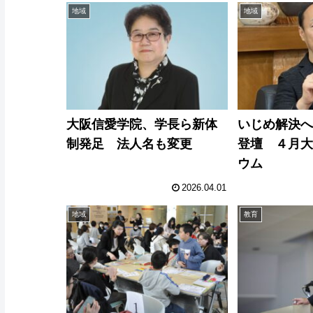
地域
地域
大阪信愛学院、学長ら新体
いじめ解決
制発足 法人名も変更
登壇 ４月
ウム
2026.04.01
地域
教育