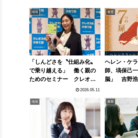
地域
教育
「しんどさを〝仕組み化〟
ヘレン・ケ
で乗り越える」 働く親の
師、塙保己
ためのセミナー クレオ大
脳」 吉野
阪で開催
2026.05.11
地域
教育