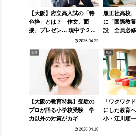
【大阪】府立高入試の「特
履正社高校
色枠」とは？ 作文、面
に「国際教
接、プレゼン… 現中学２年
設 全員必
から新制度スタート
で実践力育
2026.04.22
地域
教育
【大阪の教育特集】受験の
「ワクワク
プロが語る小学校受験 学
にした教育
力以外の対策がカギ
小・江川順
た３年改革
2026.04.10