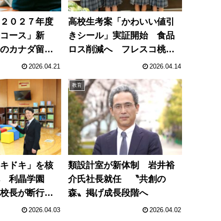
、２０２７年度
高校生考案「かわいい値引
養コース」新
きシール」実証開始 食品
修のカナダ留学
ロス削減へ フレスコ桃山
成
店で
2026.04.21
2026.04.14
教育
ドキドキ」を核
類設計室が新体制 岩井裕
へ 利晶学園
介氏社長就任 〝共創の
一校長が断行し
森〟掲げ成長段階へ
2026.04.03
2026.04.02