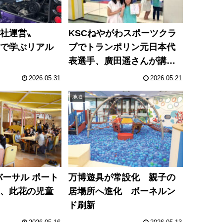
会社運営〟
KSCねやがわスポーツクラ
」で学ぶリアル
ブでトランポリン元日本代
表選手、廣田遥さんが講演
会
2026.05.31
2026.05.21
地域
バーサル ポート
万博遊具が常設化 親子の
堂、此花の児童
居場所へ進化 ボーネルン
ド刷新