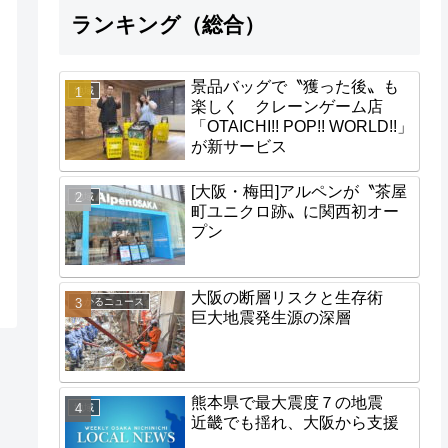
ランキング（総合）
景品バッグで〝獲った後〟も
地域
楽しく クレーンゲーム店
「OTAICHI!! POP!! WORLD!!」
が新サービス
[大阪・梅田]アルペンが〝茶屋
地域
町ユニクロ跡〟に関西初オー
プン
大阪の断層リスクと生存術
わかるニュース
巨大地震発生源の深層
熊本県で最大震度７の地震
地域
近畿でも揺れ、大阪から支援