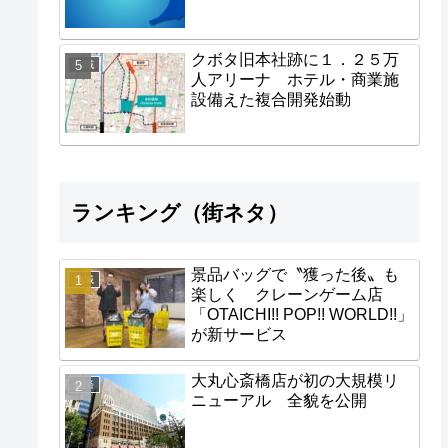
クボタ旧本社跡に１．２５万
地域
人アリーナ ホテル・商業施
設備えた複合開発始動
ランキング（街ネタ）
景品バッグで〝獲った後〟も
地域
楽しく クレーンゲーム店
「OTAICHI!! POP!! WORLD!!」
が新サービス
大丸心斎橋店が初の大規模リ
経済
ニューアル 全貌を公開