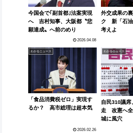
今国会で｢副首都｣法案実現
外交成果の
へ 吉村知事、大阪都〝悲
ク 新「石
願達成〟へ前のめり
考えよ
2026.04.08
わかるニュース
わかるニュース
「食品消費税ゼロ」実現す
自民310議
るか？ 高市総理は超本気
走 改憲へ
城に風穴
2026.02.26