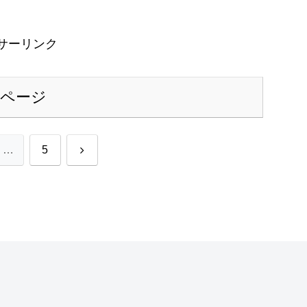
サーリンク
のページ
次
…
5
へ