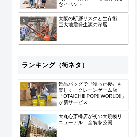
念イベント
大阪の断層リスクと生存術
わかるニュース
巨大地震発生源の深層
ランキング（街ネタ）
景品バッグで〝獲った後〟も
地域
楽しく クレーンゲーム店
「OTAICHI!! POP!! WORLD!!」
が新サービス
大丸心斎橋店が初の大規模リ
経済
ニューアル 全貌を公開