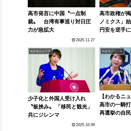
高市発言に中国〝一点制
高市政権が
裁〟 台湾有事巡り対日圧
ノミクス」
力が急拡大
円安を逆手
へ
2025.11.27
わかるニュース
わかるニュース
【わかるニュ
少子化と外国人受け入れ
高市の一騎
〝板挟み〟 「移民と観光」
再選挙の自
共にジレンマ
2025.10.09