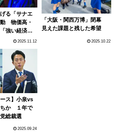
掲げる「サナエ
「大阪・関西万博」閉幕
始動 物価高・
見えた課題と残した希望
に「強い経済」
2025.11.12
2025.10.22
ース】小泉vs
打ちか １年で
民党総裁選
2025.09.24