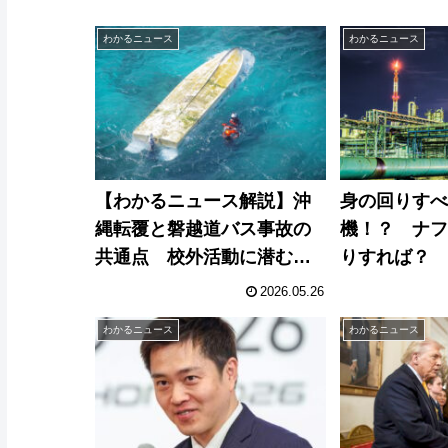
わかるニュース
わかるニュース
【わかるニュース解説】沖
身の回りす
縄転覆と磐越道バス事故の
機！？ ナ
共通点 校外活動に潜む
りすれば？
「安全の死角」
2026.05.26
わかるニュース
わかるニュース