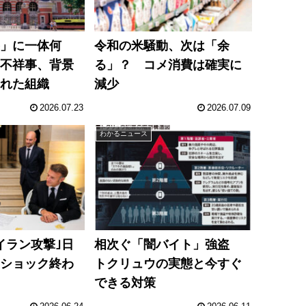
察」に一体何
令和の米騒動、次は「余
ぐ不祥事、背景
る」？ コメ消費は確実に
された組織
減少
2026.07.23
2026.07.09
わかるニュース
イラン攻撃｣日
相次ぐ「闇バイト」強盗
・ショック終わ
トクリュウの実態と今すぐ
できる対策