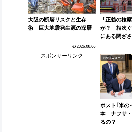
大阪の断層リスクと生存
「正義の検
術 巨大地震発生源の深層
が？ 相次
にある閉ざ
2026.08.06
スポンサーリンク
わかるニュース
ポスト｢米の
本 ナフサ
るの？