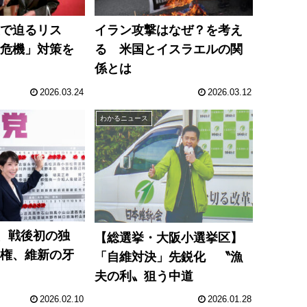
裏で迫るリス
イラン攻撃はなぜ？を考え
油危機」対策を
る 米国とイスラエルの関
係とは
2026.03.24
2026.03.12
わかるニュース
席、戦後初の独
【総選挙・大阪小選挙区】
全権、維新の牙
「自維対決」先鋭化 〝漁
夫の利〟狙う中道
2026.02.10
2026.01.28