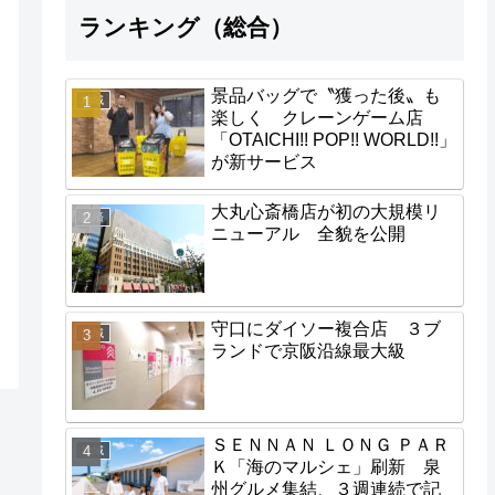
ランキング（総合）
景品バッグで〝獲った後〟も
地域
楽しく クレーンゲーム店
「OTAICHI!! POP!! WORLD!!」
が新サービス
大丸心斎橋店が初の大規模リ
経済
ニューアル 全貌を公開
守口にダイソー複合店 ３ブ
地域
ランドで京阪沿線最大級
ＳＥＮＮＡＮ ＬＯＮＧ ＰＡＲ
地域
Ｋ「海のマルシェ」刷新 泉
州グルメ集結、３週連続で記