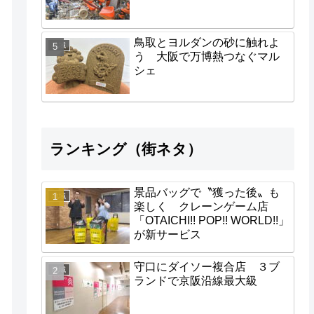
鳥取とヨルダンの砂に触れよ
地域
う 大阪で万博熱つなぐマル
シェ
ランキング（街ネタ）
景品バッグで〝獲った後〟も
地域
楽しく クレーンゲーム店
「OTAICHI!! POP!! WORLD!!」
が新サービス
守口にダイソー複合店 ３ブ
地域
ランドで京阪沿線最大級