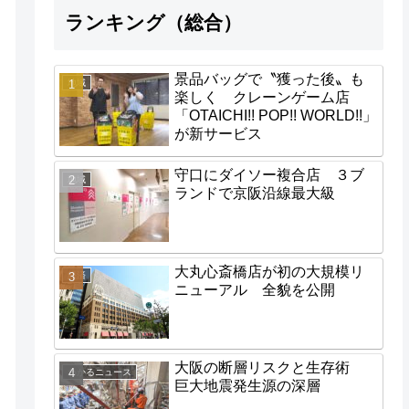
ランキング（総合）
景品バッグで〝獲った後〟も
地域
楽しく クレーンゲーム店
「OTAICHI!! POP!! WORLD!!」
が新サービス
守口にダイソー複合店 ３ブ
地域
ランドで京阪沿線最大級
大丸心斎橋店が初の大規模リ
経済
ニューアル 全貌を公開
大阪の断層リスクと生存術
わかるニュース
巨大地震発生源の深層