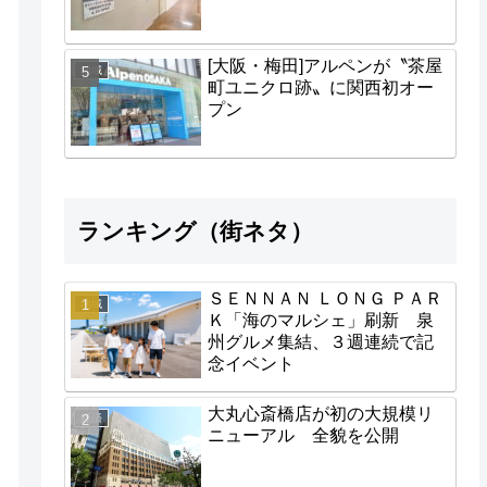
[大阪・梅田]アルペンが〝茶屋
地域
町ユニクロ跡〟に関西初オー
プン
ランキング（街ネタ）
ＳＥＮＮＡＮ ＬＯＮＧ ＰＡＲ
地域
Ｋ「海のマルシェ」刷新 泉
州グルメ集結、３週連続で記
念イベント
大丸心斎橋店が初の大規模リ
経済
ニューアル 全貌を公開