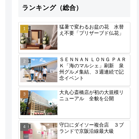
ランキング（総合）
猛暑で変わるお盆の花 水替
地域
え不要「プリザーブド仏花」
ＳＥＮＮＡＮ ＬＯＮＧ ＰＡＲ
地域
Ｋ「海のマルシェ」刷新 泉
州グルメ集結、３週連続で記
念イベント
大丸心斎橋店が初の大規模リ
経済
ニューアル 全貌を公開
守口にダイソー複合店 ３ブ
地域
ランドで京阪沿線最大級