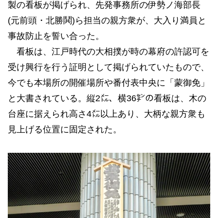
製の看板が掲げられ、先発事務所の伊勢ノ海部長
(元前頭・北勝鬨)ら担当の親方衆が、大入り満員と
事故防止を誓い合った。
看板は、江戸時代の大相撲が時の幕府の許認可を
受け興行を行う証明として掲げられていたもので、
今でも本場所の開催場所や番付表中央に「蒙御免」
と大書されている。縦2㍍、横36㌢の看板は、木の
台座に据えられ高さ4㍍以上あり、大柄な親方衆も
見上げる位置に固定された。