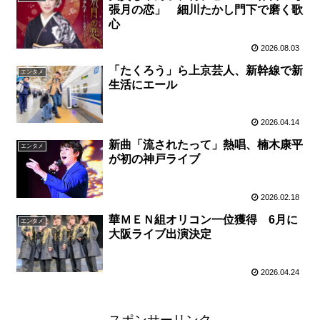
張月の恋」 細川たかし門下で磨く歌
心
2026.08.03
「たくろう」ら上京芸人、新幹線で新
エンタメ
生活にエール
2026.04.14
新曲「流されたって」熱唱、楠木康平
エンタメ
が初の神戸ライブ
2026.02.18
華ＭＥＮ組オリコン一位獲得 6月に
エンタメ
大阪ライブ出演決定
2026.04.24
スポンサーリンク