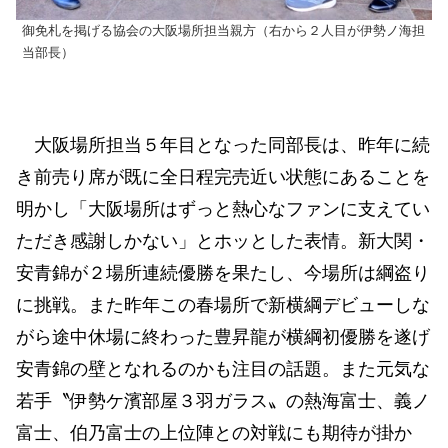
御免札を掲げる協会の大阪場所担当親方（右から２人目が伊勢ノ海担
当部長）
大阪場所担当５年目となった同部長は、昨年に続
き前売り席が既に全日程完売近い状態にあることを
明かし「大阪場所はずっと熱心なファンに支えてい
ただき感謝しかない」とホッとした表情。新大関・
安青錦が２場所連続優勝を果たし、今場所は綱盗り
に挑戦。また昨年この春場所で新横綱デビューしな
がら途中休場に終わった豊昇龍が横綱初優勝を遂げ
安青錦の壁となれるのかも注目の話題。また元気な
若手〝伊勢ケ濱部屋３羽ガラス〟の熱海富士、義ノ
富士、伯乃富士の上位陣との対戦にも期待が掛か