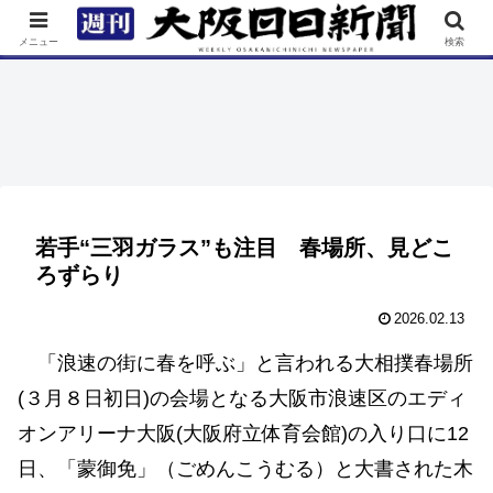
TOP
特集
ニュース
連載
街ネタ
イベント
メニュー
検索
若手“三羽ガラス”も注目 春場所、見どこ
ろずらり
2026.02.13
「浪速の街に春を呼ぶ」と言われる大相撲春場所
(３月８日初日)の会場となる大阪市浪速区のエディ
オンアリーナ大阪(大阪府立体育会館)の入り口に12
日、「蒙御免」（ごめんこうむる）と大書された木