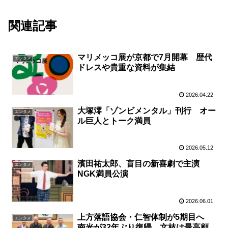
関連記事
マリメッコ展が京都で7月開幕 歴代
エンタメ
ドレスや貴重な資料が集結
2026.04.22
大塚澪「ゾンビメンタル」刊行 オー
エンタメ
ル巨人とトーク満員
2026.05.12
濱田祐太郎、盲目の新喜劇で主演
エンタメ
NGK満員公演
2026.06.01
上方落語協会・仁智体制が5期目へ
エンタメ
南光が32年ぶり復帰、文枝は最高顧