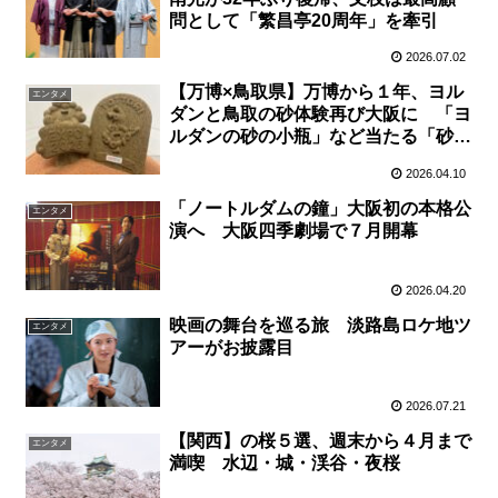
問として「繁昌亭20周年」を牽引
2026.07.02
【万博×鳥取県】万博から１年、ヨル
エンタメ
ダンと鳥取の砂体験再び大阪に 「ヨ
ルダンの砂の小瓶」など当たる「砂ガ
ラポン」も実施 ４月１９日、リーベ
2026.04.10
ルホテル大阪
「ノートルダムの鐘」大阪初の本格公
エンタメ
演へ 大阪四季劇場で７月開幕
2026.04.20
映画の舞台を巡る旅 淡路島ロケ地ツ
エンタメ
アーがお披露目
2026.07.21
【関西】の桜５選、週末から４月まで
エンタメ
満喫 水辺・城・渓谷・夜桜