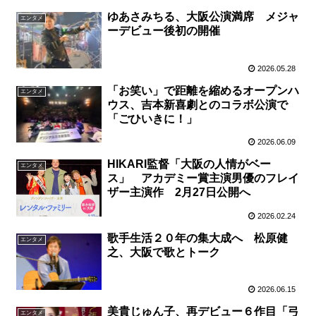
ゆあさみちる、大阪公演満席 メジャ
エンタメ
ーデビュー後初の開催
2026.05.28
「お笑い」で距離を縮めるオープンハ
エンタメ
ウス、吉本新喜劇とのコラボ公演で
「ごひいきに！」
2026.06.09
HIKARI監督「大阪の人情がベー
エンタメ
ス」 アカデミー賞主演男優のフレイ
ザー主演作 2月27日公開へ
2026.02.24
歌手生活２０年の集大成へ 松原健
エンタメ
之、大阪で歌とトーク
2026.06.15
美貴じゅん子、再デビュー６作目「弓
エンタメ