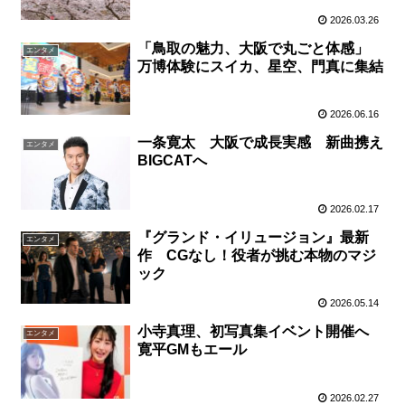
2026.03.26
「鳥取の魅力、大阪で丸ごと体感」
エンタメ
万博体験にスイカ、星空、門真に集結
2026.06.16
一条寛太 大阪で成長実感 新曲携え
エンタメ
BIGCATへ
2026.02.17
『グランド・イリュージョン』最新
エンタメ
作 CGなし！役者が挑む本物のマジ
ック
2026.05.14
小寺真理、初写真集イベント開催へ
エンタメ
寛平GMもエール
2026.02.27