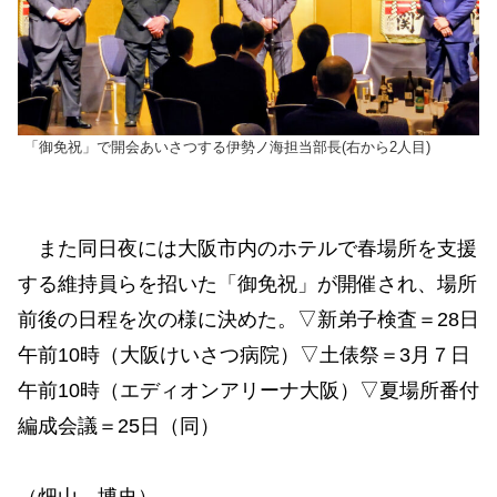
「御免祝」で開会あいさつする伊勢ノ海担当部長(右から2人目)
また同日夜には大阪市内のホテルで春場所を支援
する維持員らを招いた「御免祝」が開催され、場所
前後の日程を次の様に決めた。▽新弟子検査＝28日
午前10時（大阪けいさつ病院）▽土俵祭＝3月７日
午前10時（エディオンアリーナ大阪）▽夏場所番付
編成会議＝25日（同）