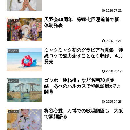
2026.07.21
天羽会40周年 宗家七回忌追善で新
エンタメ
体制発表
2026.07.21
ミャクミャク初のグラビア写真集 沖
エンタメ
縄ロケで魅力余すことなく収録、４月
発売
2026.03.17
ゴッホ「跳ね橋」など名画70点集
エンタメ
結 あべのハルカスで印象派展が7月
開幕
2026.04.23
梅谷心愛、万博での歌唱願望も 大阪
エンタメ
で素顔語る