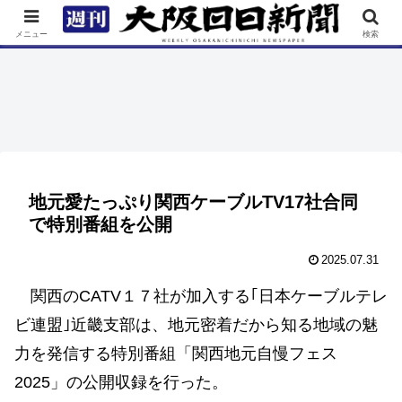
TOP
特集
ニュース
連載
街ネタ
イベント
メニュー
検索
地元愛たっぷり関西ケーブルTV17社合同
で特別番組を公開
2025.07.31
関西のCATV１７社が加入する｢日本ケーブルテレ
ビ連盟｣近畿支部は、地元密着だから知る地域の魅
力を発信する特別番組「関西地元自慢フェス
2025」の公開収録を行った。