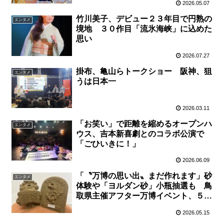
2026.05.07
竹川美子、デビュー２３年目で円熟の
エンタメ
境地 ３０作目「流氷海峡」に込めた
思い
2026.07.27
掛布、亀山らトークショー 阪神、狙
エンタメ
うは日本一
2026.03.11
「お笑い」で距離を縮めるオープンハ
エンタメ
ウス、吉本新喜劇とのコラボ公演で
「ごひいきに！」
2026.06.09
「〝万博の思い出〟まだ作れます」砂
エンタメ
体験や「ヨルダン砂」小瓶抽選も 鳥
取県主催アフター万博イベント、５月
２４日大阪で開催
2026.05.15