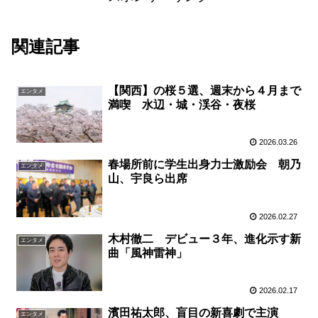
関連記事
【関西】の桜５選、週末から４月まで
エンタメ
満喫 水辺・城・渓谷・夜桜
2026.03.26
春場所前に学生出身力士激励会 朝乃
エンタメ
山、宇良ら出席
2026.02.27
木村徹二 デビュー３年、進化示す新
エンタメ
曲「風神雷神」
2026.02.17
濱田祐太郎、盲目の新喜劇で主演
エンタメ