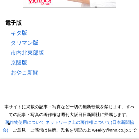
電子版
キタ版
タワマン版
市内北東部版
京阪版
おやこ新聞
本サイトに掲載の記事・写真など一切の無断転載を禁じます。すべ
ての記事・写真の著作権は週刊大阪日日新聞社に帰属します。
著作物使用について
ネットワーク上の著作権について(日本新聞協
×
会)
ご意見・ご感想は住所、氏名を明記の上 weekly@nnn.co.jpまで