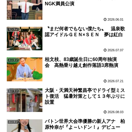
NGK満員公演
2026.06.01
〝まだ何者でもない僕たち〟 温泉歌
エンタメ
謡アイドルＧＥＮ×ＳＥＮ 夢は紅白
2026.07.07
桂文枝、83歳誕生日に60周年独演
エンタメ
会 高熱乗り越え創作落語3席熱演
2026.07.21
大阪・天満天神繁昌亭でドライ型ミス
エンタメ
ト復活 猛暑対策として１３年ぶりに
設置
2026.08.03
バトン世界大会準優勝の新人アナ 柏
エンタメ
原怜奈が『よ～いドン！』デビュー