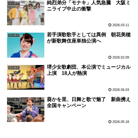
純烈弟分「モナキ」人気急騰 大阪ミ
エンタメ
ニライブ中止の衝撃
2026.03.11
若手演歌歌手としては異例 朝花美穂
エンタメ
が新歌舞伎座単独公演へ
2026.02.09
堺少女歌劇団、本公演でミュージカル
エンタメ
上演 18人が熱演
2026.06.03
葵かを里、日舞と歌で魅了 新曲携え
エンタメ
全国キャンペーン
2026.05.18