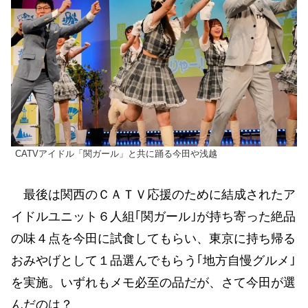
CATVアイドル「関ガール」と共に踊る今田や浅越
最後は関西のＣＡＴＶ応援のために結成されたア
イドルユニット６人組｢関ガール｣が持ち寄った絶品
の味４点を今田に試食してもらい、東京に持ち帰る
おみやげとして１品選んでもらう｢地方自慢グルメ｣
を実施。いずれもメモ必至の品だが、さて今田が選
んだのは？