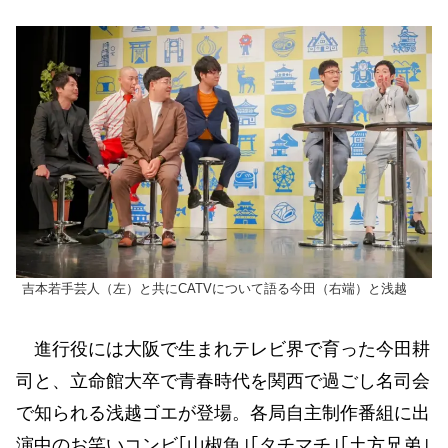
吉本若手芸人（左）と共にCATVについて語る今田（右端）と浅越
進行役には大阪で生まれテレビ界で育った今田耕
司と、立命館大卒で青春時代を関西で過ごし名司会
で知られる浅越ゴエが登場。各局自主制作番組に出
演中のお笑いコンビ｢山椒魚｣｢タチマチ｣｢土方兄弟｣