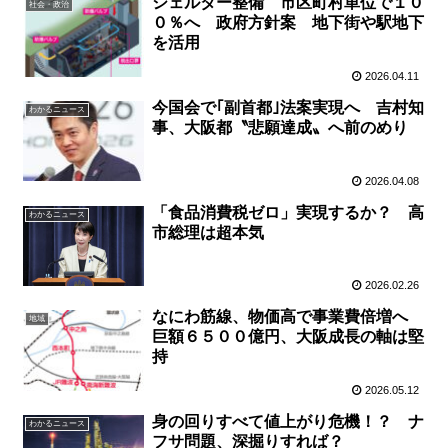
シェルター整備 市区町村単位で１０
社会・政治
０％へ 政府方針案 地下街や駅地下
を活用
2026.04.11
今国会で｢副首都｣法案実現へ 吉村知
わかるニュース
事、大阪都〝悲願達成〟へ前のめり
2026.04.08
「食品消費税ゼロ」実現するか？ 高
わかるニュース
市総理は超本気
2026.02.26
なにわ筋線、物価高で事業費倍増へ
地域
巨額６５００億円、大阪成長の軸は堅
持
2026.05.12
身の回りすべて値上がり危機！？ ナ
わかるニュース
フサ問題、深掘りすれば？