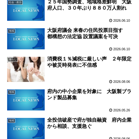
２５年国勢調査、地域格差鮮明 大阪
社会・政治
府人口、３０年ぶり８８０万人割れ
2026.06.10
大阪府議会 来春の住民投票目指す
地域
都構想の法定協 設置議案を可決
2026.06.10
消費税１％減税に厳しい声 ２年限定
暮らし
や被災時発表に不信感
2026.08.06
府内の中小企業を対象に 大阪製ブラ
地域
ンド製品募集
2026.05.26
全投信破産で府が独自融資 府内企業
地域
から相談、支援急ぐ
2026.08.06