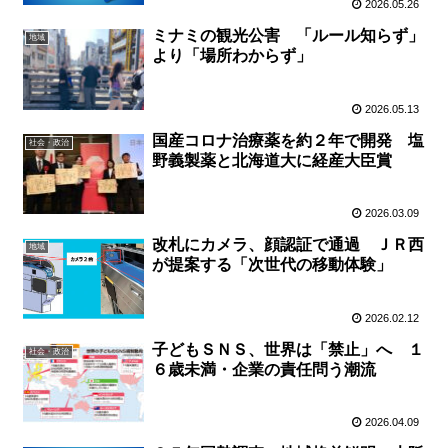
2026.05.26
ミナミの観光公害 「ルール知らず」
地域
より「場所わからず」
2026.05.13
国産コロナ治療薬を約２年で開発 塩
社会・政治
野義製薬と北海道大に経産大臣賞
2026.03.09
改札にカメラ、顔認証で通過 ＪＲ西
地域
が提案する「次世代の移動体験」
2026.02.12
子どもＳＮＳ、世界は「禁止」へ １
社会・政治
６歳未満・企業の責任問う潮流
2026.04.09