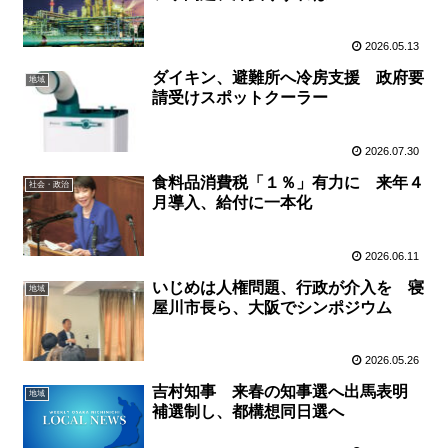
2026.05.13
ダイキン、避難所へ冷房支援 政府要
地域
請受けスポットクーラー
2026.07.30
食料品消費税「１％」有力に 来年４
社会・政治
月導入、給付に一本化
2026.06.11
いじめは人権問題、行政が介入を 寝
地域
屋川市長ら、大阪でシンポジウム
2026.05.26
吉村知事 来春の知事選へ出馬表明
地域
補選制し、都構想同日選へ