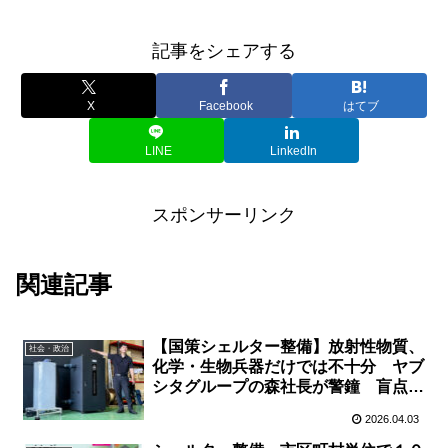
記事をシェアする
X
Facebook
はてブ
LINE
LinkedIn
スポンサーリンク
関連記事
【国策シェルター整備】放射性物質、
社会・政治
化学・生物兵器だけでは不十分 ヤブ
シタグループの森社長が警鐘 盲点は
火災時の〝一酸化炭素〟
2026.04.03