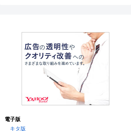
電子版
キタ版