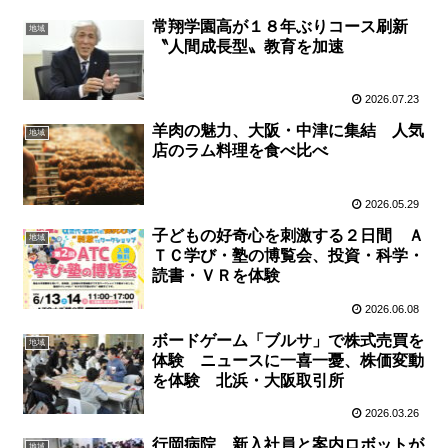
常翔学園高が１８年ぶりコース刷新
地域
〝人間成長型〟教育を加速
2026.07.23
羊肉の魅力、大阪・中津に集結 人気
地域
店のラム料理を食べ比べ
2026.05.29
子どもの好奇心を刺激する２日間 Ａ
地域
ＴＣ学び・塾の博覧会、投資・科学・
読書・ＶＲを体験
2026.06.08
ボードゲーム「ブルサ」で株式売買を
地域
体験 ニュースに一喜一憂、株価変動
を体験 北浜・大阪取引所
2026.03.26
行岡病院、新入社員と案内ロボットが
地域