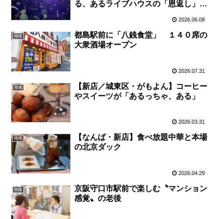
る、あるライブハウスの「恩返し」
【大阪・玉造】
2026.06.08
都島駅前に「八銭食堂」 １４０席の
地域
大衆酒場オープン
2026.07.31
【新店／城東区・がもよん】コーヒー
地域
やスイーツが「あるっちゃ、ある」
2026.03.31
【なんば・新店】食べ放題中華と本場
地域
の北京ダック
2026.04.29
京阪守口市駅前で楽しむ〝マンション
地域
感覚〟の老後