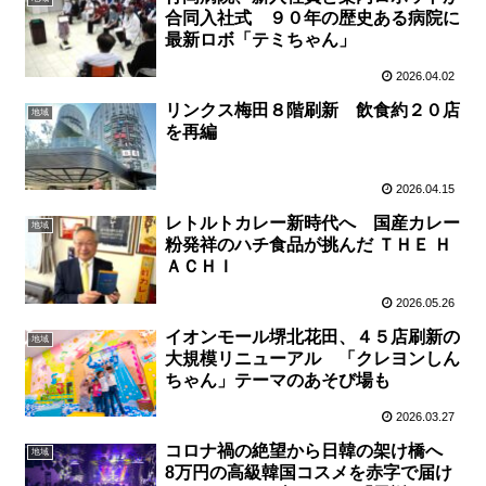
合同入社式 ９０年の歴史ある病院に
最新ロボ「テミちゃん」
2026.04.02
リンクス梅田８階刷新 飲食約２０店
地域
を再編
2026.04.15
レトルトカレー新時代へ 国産カレー
地域
粉発祥のハチ食品が挑んだ ＴＨＥ Ｈ
ＡＣＨＩ
2026.05.26
イオンモール堺北花田、４５店刷新の
地域
大規模リニューアル 「クレヨンしん
ちゃん」テーマのあそび場も
2026.03.27
コロナ禍の絶望から日韓の架け橋へ
地域
8万円の高級韓国コスメを赤字で届け