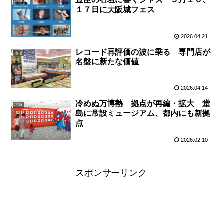
地域
１７日に大阪城フェス
2026.04.21
レコード再評価の波に乗る 専門店が
地域
名盤に新たな価値
2026.04.14
冷めぬ万博熱 拠点が再編・拡大 堂
地域
島に常設ミュージアム、都内にも新拠
点
2026.02.10
スポンサーリンク