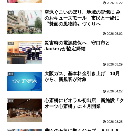
2026.05.22
空泳ぐこいのぼり、地域の記憶に み
地域
のおキューズモール 市民と一緒に
〝箕面の風物詩〟づくりへ
2026.05.02
災害時の電源確保へ 守口市と
地域
Jackeryが協定締結
2026.05.29
大阪ガス、基本料金引き上げ 10月
地域
から、新規客が対象
2026.04.22
心斎橋にビオラル初出店 新施設「ク
地域
オーツ心斎橋」に４月開業
2026.03.25
豊臣の石垣に響くジャズ ５月１６、