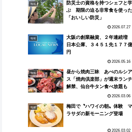
防災士の資格を持つシェフと
地域
ぶ 期限の迫る非常食を使っ
「おいしい防災」
2026.07.27
大阪の創業融資、２年連続
地域
日本公庫、３４５１先１７７
円
2026.05.16
昼から焼肉三昧 あべのルシ
地域
ス「焼肉倶楽部」が週末ラン
解禁、仙台牛タン食べ放題も
2026.03.06
梅田で〝ハワイの朝〟体験 
地域
ラサダの新モーニング登場
2026.03.02