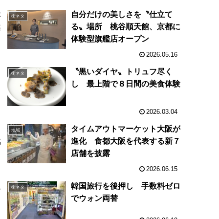
休
自分だけの美しさを〝仕立て
街ネタ
然
る〟場所 桃谷順天館、京都に
体験型旗艦店オープン
2026.05.16
〝黒いダイヤ〟トリュフ尽く
街ネタ
日
し 最上階で８日間の美食体験
2026.03.04
タイムアウトマーケット大阪が
地域
戦
進化 食都大阪を代表する新７
店舗を披露
2026.06.15
阪
韓国旅行を後押し 手数料ゼロ
街ネタ
でウォン両替