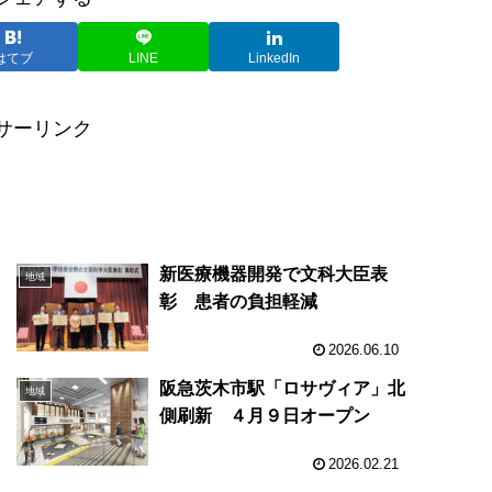
はてブ
LINE
LinkedIn
サーリンク
身
新医療機器開発で文科大臣表
地域
彰 患者の負担軽減
2026.06.10
セ
阪急茨木市駅「ロサヴィア」北
地域
側刷新 ４月９日オープン
2026.02.21