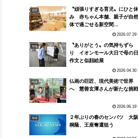
〝頑張りすぎる育児〟にひと
地域
み 赤ちゃん本舗、親子が自
体で過ごせる新空間
「CotoToki」
2026.07.29
〝ありがとう〟の気持ちずら
地域
り イオンモール大日で母の
作文と似顔絵展
2026.04.30
仏画の巨匠、現代美術で世界
地域
へ 慧善玄潭さんが新たな挑
2026.06.19
２年ぶりの春のセンバツ 大
地域
桐蔭、王座奪還狙う