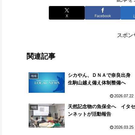
X
Facebook
スポン
関連記事
シカやん、ＤＮＡで奈良出
地域
生駒山越え備え体制整備へ
2026.07.22
天然記念物の魚保全へ イタ
地域
ンネットが活動報告
2026.03.25