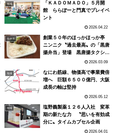
学
「ＫＡＤＯＭＡＤＯ」５月開
地域
た
館 ららぽーと門真でプレイベ
ント
2026.04.22
増
創業５０年のほっかほっか亭
街ネタ
億
ニンニク〝過去最高〟の「黒唐
揚弁当」登場 黒唐揚タクシー
などコラボも
2026.03.09
ア
なにわ筋線、物価高で事業費倍
地域
チ
増へ 巨額６５００億円、大阪
成長の軸は堅持
2026.05.12
マ
塩野義製薬１２６人入社 変革
地域
期の新たな力 〝思いを有効成
分に〟タイムカプセル企画
2026.04.01