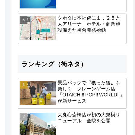
クボタ旧本社跡に１．２５万
地域
人アリーナ ホテル・商業施
設備えた複合開発始動
ランキング（街ネタ）
景品バッグで〝獲った後〟も
地域
楽しく クレーンゲーム店
「OTAICHI!! POP!! WORLD!!」
が新サービス
大丸心斎橋店が初の大規模リ
経済
ニューアル 全貌を公開