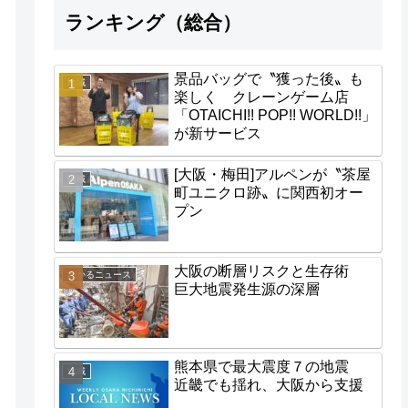
ランキング（総合）
景品バッグで〝獲った後〟も
地域
楽しく クレーンゲーム店
「OTAICHI!! POP!! WORLD!!」
が新サービス
[大阪・梅田]アルペンが〝茶屋
地域
町ユニクロ跡〟に関西初オー
プン
大阪の断層リスクと生存術
わかるニュース
巨大地震発生源の深層
熊本県で最大震度７の地震
地域
近畿でも揺れ、大阪から支援