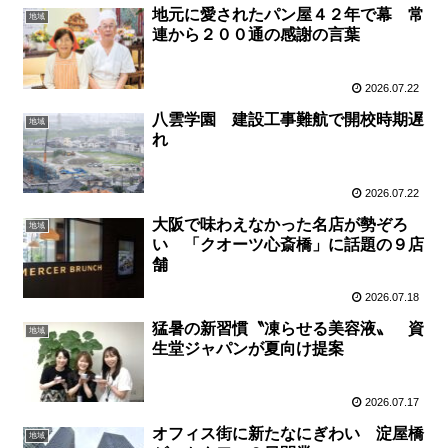
地元に愛されたパン屋４２年で幕 常
地域
連から２００通の感謝の言葉
2026.07.22
八雲学園 建設工事難航で開校時期遅
地域
れ
2026.07.22
大阪で味わえなかった名店が勢ぞろ
地域
い 「クオーツ心斎橋」に話題の９店
舗
2026.07.18
猛暑の新習慣〝凍らせる美容液〟 資
地域
生堂ジャパンが夏向け提案
2026.07.17
オフィス街に新たなにぎわい 淀屋橋
地域