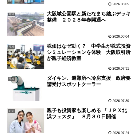
2026.08.05
大阪城公園駅と新たなまち結ぶデッキ
地域
整備 ２０２８年春開通へ
2026.08.04
株価はなぜ動く？ 中学生が株式投資
地域
シミュレーションを体験 大阪取引所
が親子経済教室
2026.07.31
ダイキン、避難所へ冷房支援 政府要
地域
請受けスポットクーラー
2026.07.30
親子も投資家も楽しめる 「ＪＰＸ北
お金
浜フェスタ」 ８月３０日開催
2026.07.24