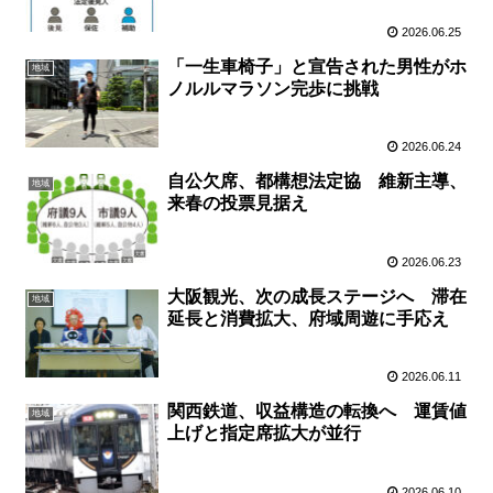
2026.06.25
「一生車椅子」と宣告された男性がホ
地域
ノルルマラソン完歩に挑戦
2026.06.24
自公欠席、都構想法定協 維新主導、
地域
来春の投票見据え
2026.06.23
大阪観光、次の成長ステージへ 滞在
地域
延長と消費拡大、府域周遊に手応え
2026.06.11
関西鉄道、収益構造の転換へ 運賃値
地域
上げと指定席拡大が並行
2026.06.10