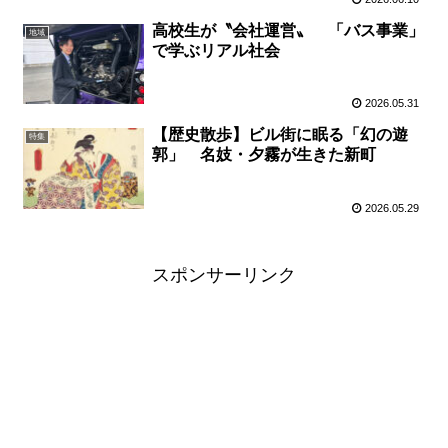
高校生が〝会社運営〟 「バス事業」
地域
で学ぶリアル社会
2026.05.31
【歴史散歩】ビル街に眠る「幻の遊
特集
郭」 名妓・夕霧が生きた新町
2026.05.29
スポンサーリンク