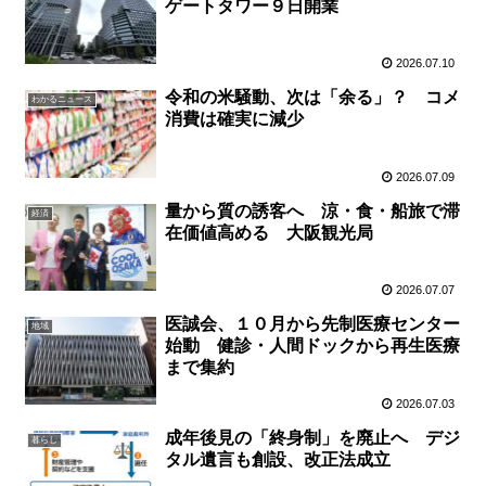
ゲートタワー９日開業
2026.07.10
令和の米騒動、次は「余る」？ コメ
わかるニュース
消費は確実に減少
2026.07.09
量から質の誘客へ 涼・食・船旅で滞
経済
在価値高める 大阪観光局
2026.07.07
医誠会、１０月から先制医療センター
地域
始動 健診・人間ドックから再生医療
まで集約
2026.07.03
成年後見の「終身制」を廃止へ デジ
暮らし
タル遺言も創設、改正法成立