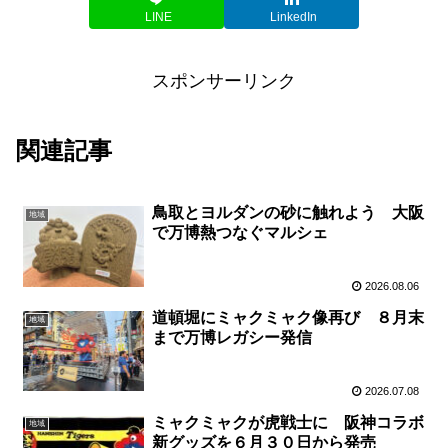
LINE
LinkedIn
スポンサーリンク
関連記事
鳥取とヨルダンの砂に触れよう 大阪
地域
で万博熱つなぐマルシェ
2026.08.06
道頓堀にミャクミャク像再び ８月末
地域
まで万博レガシー発信
2026.07.08
ミャクミャクが虎戦士に 阪神コラボ
地域
新グッズを６月３０日から発売