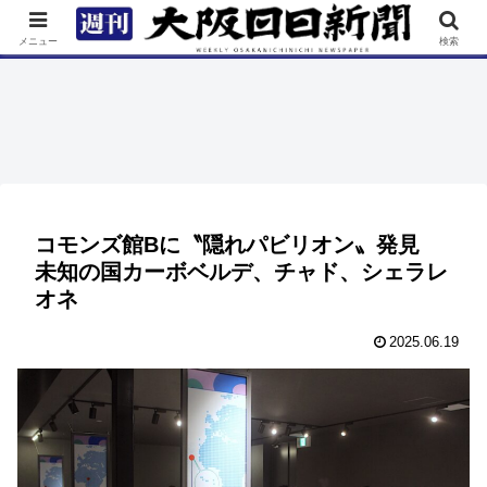
TOP
特集
ニュース
連載
街ネタ
イベント
メニュー
検索
コモンズ館Bに〝隠れパビリオン〟発見
未知の国カーボベルデ、チャド、シェラレ
オネ
2025.06.19