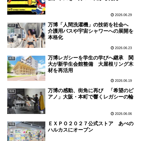
2026.06.29
万博「人間洗濯機」の技術を社会へ
経済
介護用バスや宇宙シャワーへの展開を
本格化
2026.06.23
万博レガシーを学生の学びへ継承 関
教育
大が新学生会館整備 大屋根リング木
材を再活用
2026.06.19
万博の感動、街角に再び 「希望のピ
地域
アノ」大阪・本町で響くレガシーの輪
2026.06.06
ＥＸＰＯ２０２７公式ストア あべの
地域
ハルカスにオープン