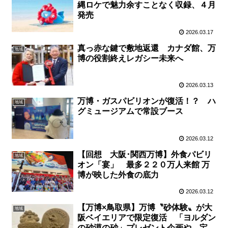
縄ロケで魅力余すことなく収録、４月
発売
2026.03.17
真っ赤な鍵で敷地返還 カナダ館、万
地域
博の役割終えレガシー未来へ
2026.03.13
万博・ガスパビリオンが復活！？ ハ
地域
グミュージアムで常設ブース
2026.03.12
【回想 大阪･関西万博】外食パビリ
地域
オン「宴」 最多２２０万人来館 万
博が映した外食の底力
2026.03.12
【万博×鳥取県】万博〝砂体験〟が大
地域
阪ベイエリアで限定復活 「ヨルダン
の砂漠の砂」プレゼント企画や、宝探