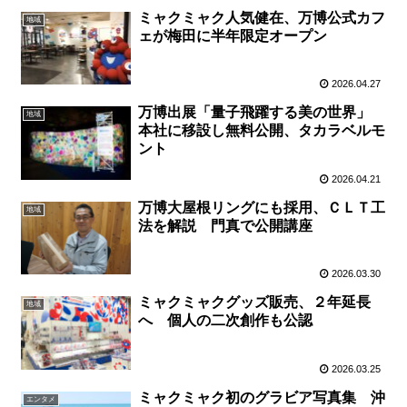
ミャクミャク人気健在、万博公式カフ
地域
ェが梅田に半年限定オープン
2026.04.27
万博出展「量子飛躍する美の世界」
地域
本社に移設し無料公開、タカラベルモ
ント
2026.04.21
万博大屋根リングにも採用、ＣＬＴ工
地域
法を解説 門真で公開講座
2026.03.30
ミャクミャクグッズ販売、２年延長
地域
へ 個人の二次創作も公認
2026.03.25
ミャクミャク初のグラビア写真集 沖
エンタメ