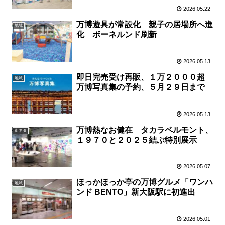
2026.05.22
万博遊具が常設化 親子の居場所へ進
地域
化 ボーネルンド刷新
2026.05.13
即日完売受け再販、１万２０００超
地域
万博写真集の予約、５月２９日まで
2026.05.13
万博熱なお健在 タカラベルモント、
街ネタ
１９７０と２０２５結ぶ特別展示
2026.05.07
ほっかほっか亭の万博グルメ「ワンハ
地域
ンド BENTO」新大阪駅に初進出
2026.05.01