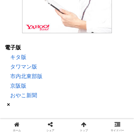
電子版
キタ版
タワマン版
市内北東部版
京阪版
おやこ新聞
×
本サイトに掲載の記事・写真など一切の無断転載を禁じます。すべ
ホーム
シェア
トップ
サイドバー