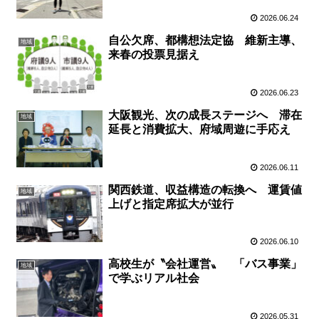
2026.06.24
自公欠席、都構想法定協 維新主導、
地域
来春の投票見据え
2026.06.23
大阪観光、次の成長ステージへ 滞在
地域
延長と消費拡大、府域周遊に手応え
2026.06.11
関西鉄道、収益構造の転換へ 運賃値
地域
上げと指定席拡大が並行
2026.06.10
高校生が〝会社運営〟 「バス事業」
地域
で学ぶリアル社会
2026.05.31