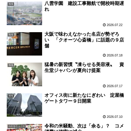
八雲学園 建設工事難航で開校時期遅
地域
れ
2026.07.22
大阪で味わえなかった名店が勢ぞろ
地域
い 「クオーツ心斎橋」に話題の９店
舗
2026.07.18
猛暑の新習慣〝凍らせる美容液〟 資
地域
生堂ジャパンが夏向け提案
2026.07.17
オフィス街に新たなにぎわい 淀屋橋
地域
ゲートタワー９日開業
2026.07.10
令和の米騒動、次は「余る」？ コメ
わかるニュース