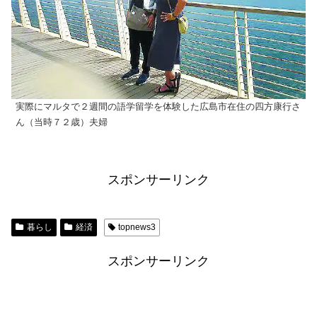
実際にマルタで２週間の語学留学を体験した広島市在住の四方康行さ
ん（当時７２歳）夫婦
スポンサーリンク
暮らし
経済
topnews3
スポンサーリンク