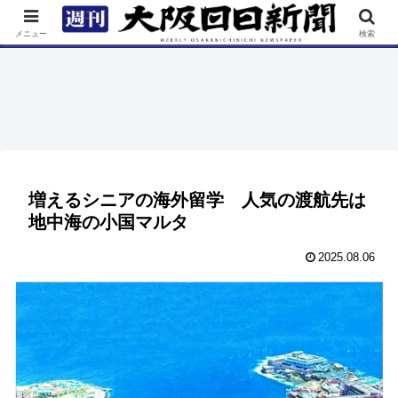
TOP
特集
ニュース
連載
街ネタ
イベント
メニュー
検索
増えるシニアの海外留学 人気の渡航先は
地中海の小国マルタ
2025.08.06