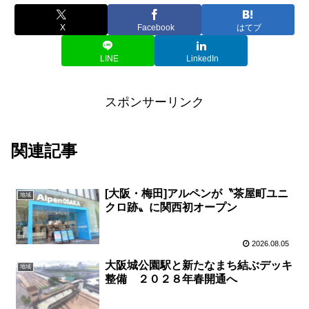
X
Facebook
はてブ
LINE
LinkedIn
スポンサーリンク
関連記事
[大阪・梅田]アルペンが〝茶屋町ユニ
地域
クロ跡〟に関西初オープン
2026.08.05
大阪城公園駅と新たなまち結ぶデッキ
地域
整備 ２０２８年春開通へ