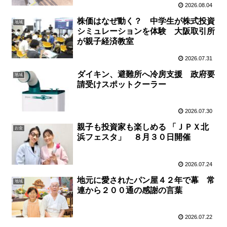
2026.08.04
株価はなぜ動く？ 中学生が株式投資
地域
シミュレーションを体験 大阪取引所
が親子経済教室
2026.07.31
ダイキン、避難所へ冷房支援 政府要
地域
請受けスポットクーラー
2026.07.30
親子も投資家も楽しめる 「ＪＰＸ北
お金
浜フェスタ」 ８月３０日開催
2026.07.24
地元に愛されたパン屋４２年で幕 常
地域
連から２００通の感謝の言葉
2026.07.22