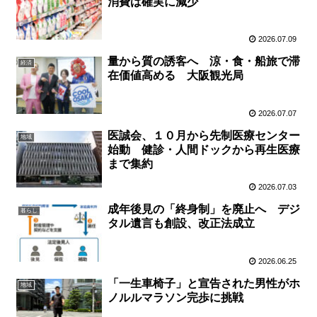
消費は確実に減少
2026.07.09
量から質の誘客へ 涼・食・船旅で滞
経済
在価値高める 大阪観光局
2026.07.07
医誠会、１０月から先制医療センター
地域
始動 健診・人間ドックから再生医療
まで集約
2026.07.03
成年後見の「終身制」を廃止へ デジ
暮らし
タル遺言も創設、改正法成立
2026.06.25
「一生車椅子」と宣告された男性がホ
地域
ノルルマラソン完歩に挑戦