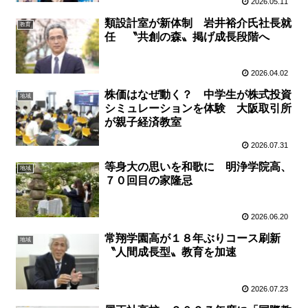
2026.05.11
類設計室が新体制 岩井裕介氏社長就
教育
任 〝共創の森〟掲げ成長段階へ
2026.04.02
株価はなぜ動く？ 中学生が株式投資
地域
シミュレーションを体験 大阪取引所
が親子経済教室
2026.07.31
等身大の思いを和歌に 明浄学院高、
地域
７０回目の家隆忌
2026.06.20
常翔学園高が１８年ぶりコース刷新
地域
〝人間成長型〟教育を加速
2026.07.23