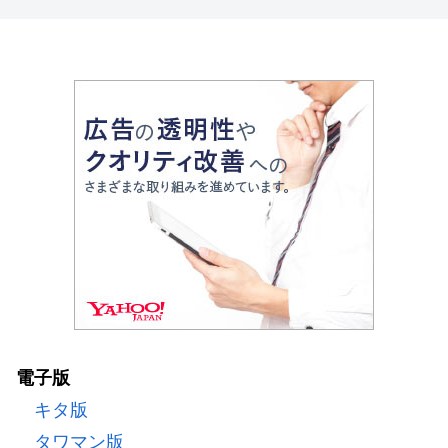
電子版
キタ版
タワマン版