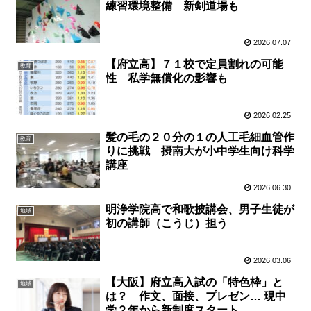
練習環境整備 新剣道場も
2026.07.07
【府立高】７１校で定員割れの可能
教育
性 私学無償化の影響も
2026.02.25
髪の毛の２０分の１の人工毛細血管作
教育
りに挑戦 摂南大が小中学生向け科学
講座
2026.06.30
明浄学院高で和歌披講会、男子生徒が
地域
初の講師（こうじ）担う
2026.03.06
【大阪】府立高入試の「特色枠」と
地域
は？ 作文、面接、プレゼン… 現中
学２年から新制度スタート