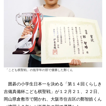
「こども棋聖戦」の低学年の部で優勝した鄭くん
囲碁の小学生日本一を決める「第１４回くらしき
吉備真備杯こども棋聖戦」が１２月２１、２２日、
岡山県倉敷市で開かれ、大阪市住吉区の鄭智皓くん