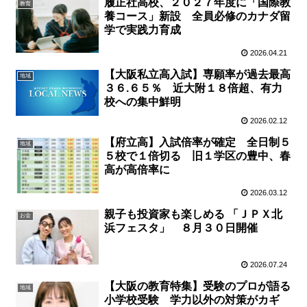
履正社高校、２０２７年度に「国際教
教育
養コース」新設 全員必修のカナダ留
学で実践力育成
2026.04.21
【大阪私立高入試】専願率が過去最高
地域
３６.６５％ 近大附１８倍超、有力
校への集中鮮明
2026.02.12
【府立高】入試倍率が確定 全日制５
地域
５校で１倍切る 旧１学区の豊中、春
高が高倍率に
2026.03.12
親子も投資家も楽しめる 「ＪＰＸ北
お金
浜フェスタ」 ８月３０日開催
2026.07.24
【大阪の教育特集】受験のプロが語る
地域
小学校受験 学力以外の対策がカギ