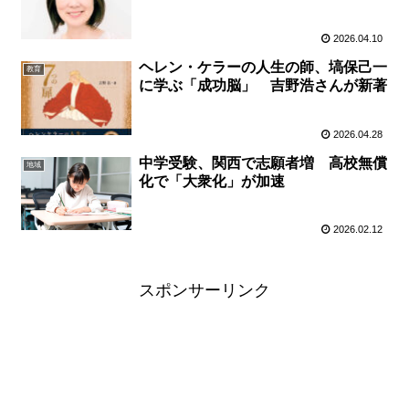
2026.04.10
ヘレン・ケラーの人生の師、塙保己一
教育
に学ぶ「成功脳」 吉野浩さんが新著
2026.04.28
中学受験、関西で志願者増 高校無償
地域
化で「大衆化」が加速
2026.02.12
スポンサーリンク