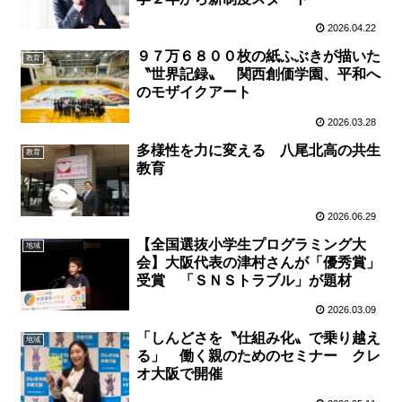
2026.04.22
９７万６８００枚の紙ふぶきが描いた
教育
〝世界記録〟 関西創価学園、平和へ
のモザイクアート
2026.03.28
多様性を力に変える 八尾北高の共生
教育
教育
2026.06.29
【全国選抜小学生プログラミング大
地域
会】大阪代表の津村さんが「優秀賞」
受賞 「ＳＮＳトラブル」が題材
2026.03.09
「しんどさを〝仕組み化〟で乗り越え
地域
る」 働く親のためのセミナー クレ
オ大阪で開催