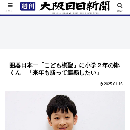
TOP
特集
ニュース
連載
街ネタ
イベント
メニュー
検索
囲碁日本一「こども棋聖」に小学２年の鄭
くん 「来年も勝って連覇したい」
2025.01.16