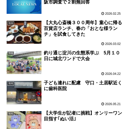
阪市調査で２割無回答
2026.02.25
【大丸心斎橋３００周年】童心に帰る
地域
百貨店ランチ、春の「おとな様ラン
チ」を試食してきた
2026.03.02
釣り通じ淀川の生態系学ぶ 5月１０
地域
日に城北ワンドで大会
2026.04.22
子ども連れに配慮 守口・土居駅近く
地域
に歯科医院
2026.05.21
【大学生が記者に挑戦】オンリーワン
地域
目指す｢ぬい活｣