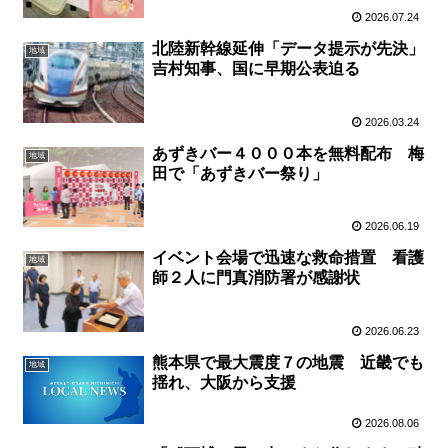
2026.07.24
北陸新幹線延伸「データ提示が先決」
地域
吉村知事、国に早期公表迫る
2026.03.24
あずきバー４０００本を無料配布 梅
地域
田で「あずきバー祭り」
2026.06.19
イベント会場で迅速な救命措置 看護
地域
師２人に門真消防署が感謝状
2026.06.23
熊本県で最大震度７の地震 近畿でも
地域
揺れ、大阪から支援
2026.08.06