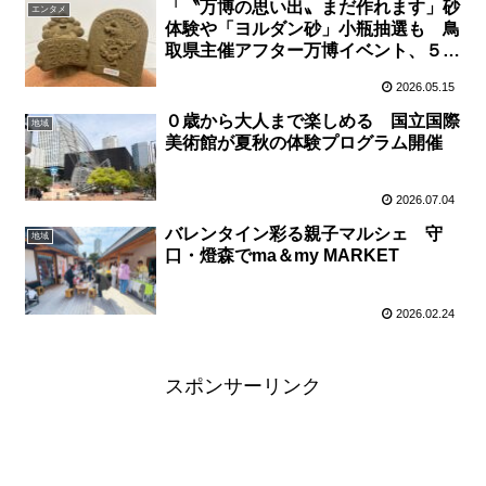
「〝万博の思い出〟まだ作れます」砂
エンタメ
体験や「ヨルダン砂」小瓶抽選も 鳥
取県主催アフター万博イベント、５月
２４日大阪で開催
2026.05.15
０歳から大人まで楽しめる 国立国際
地域
美術館が夏秋の体験プログラム開催
2026.07.04
バレンタイン彩る親子マルシェ 守
地域
口・燈森でma＆my MARKET
2026.02.24
スポンサーリンク