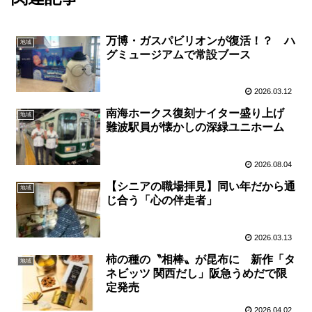
万博・ガスパビリオンが復活！？ ハ
地域
グミュージアムで常設ブース
2026.03.12
南海ホークス復刻ナイター盛り上げ
地域
難波駅員が懐かしの深緑ユニホーム
2026.08.04
【シニアの職場拝見】同い年だから通
地域
じ合う「心の伴走者」
2026.03.13
柿の種の〝相棒〟が昆布に 新作「タ
地域
ネビッツ 関西だし」阪急うめだで限
定発売
2026.04.02