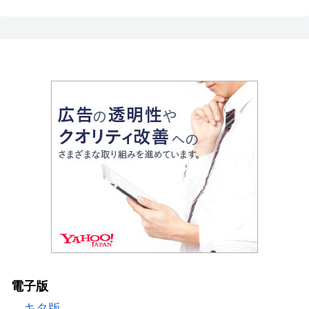
電子版
キタ版