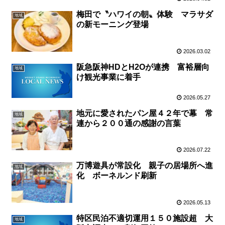
梅田で〝ハワイの朝〟体験 マラサダ
地域
の新モーニング登場
2026.03.02
阪急阪神HDとH2Oが連携 富裕層向
地域
け観光事業に着手
2026.05.27
地元に愛されたパン屋４２年で幕 常
地域
連から２００通の感謝の言葉
2026.07.22
万博遊具が常設化 親子の居場所へ進
地域
化 ボーネルンド刷新
2026.05.13
特区民泊不適切運用１５０施設超 大
地域