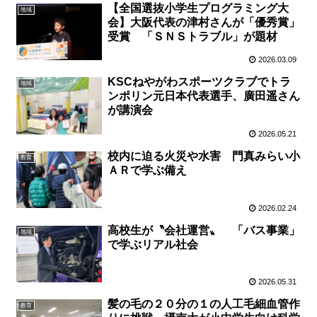
【全国選抜小学生プログラミング大
地域
会】大阪代表の津村さんが「優秀賞」
受賞 「ＳＮＳトラブル」が題材
2026.03.09
KSCねやがわスポーツクラブでトラ
地域
ンポリン元日本代表選手、廣田遥さん
が講演会
2026.05.21
校内に迫る火災や水害 門真みらい小
教育
ＡＲで学ぶ備え
2026.02.24
高校生が〝会社運営〟 「バス事業」
地域
で学ぶリアル社会
2026.05.31
髪の毛の２０分の１の人工毛細血管作
教育