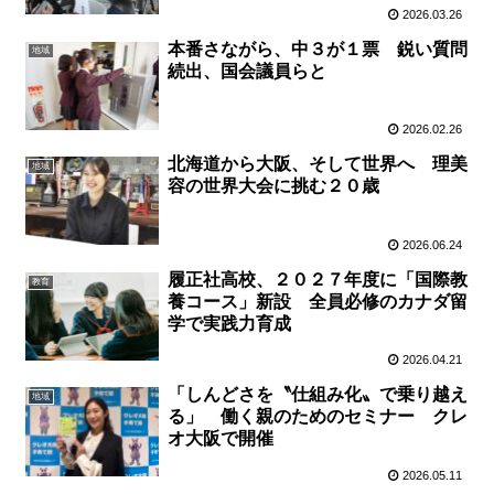
2026.03.26
本番さながら、中３が１票 鋭い質問
地域
続出、国会議員らと
2026.02.26
北海道から大阪、そして世界へ 理美
地域
容の世界大会に挑む２０歳
2026.06.24
履正社高校、２０２７年度に「国際教
教育
養コース」新設 全員必修のカナダ留
学で実践力育成
2026.04.21
「しんどさを〝仕組み化〟で乗り越え
地域
る」 働く親のためのセミナー クレ
オ大阪で開催
2026.05.11