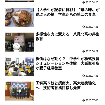
2026.04.28
【大学生が記者に挑戦】〝母の味〟が
地域
結ぶ人の輪 学生たちの第二の食卓
2026.07.31
多様性を力に変える 八尾北高の共生
教育
教育
2026.06.29
株価はなぜ動く？ 中学生が株式投資
地域
シミュレーションを体験 大阪取引所
が親子経済教室
2026.07.31
工科高５校と摂南大、高大連携強化
地域
へ 技術者育成目指し覚書
2026.07.08