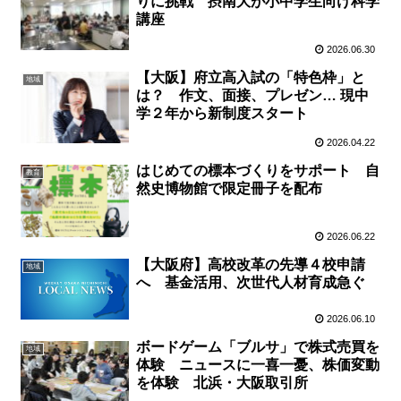
りに挑戦 摂南大が小中学生向け科学
講座
2026.06.30
【大阪】府立高入試の「特色枠」と
地域
は？ 作文、面接、プレゼン… 現中
学２年から新制度スタート
2026.04.22
はじめての標本づくりをサポート 自
教育
然史博物館で限定冊子を配布
2026.06.22
【大阪府】高校改革の先導４校申請
地域
へ 基金活用、次世代人材育成急ぐ
2026.06.10
ボードゲーム「ブルサ」で株式売買を
地域
体験 ニュースに一喜一憂、株価変動
を体験 北浜・大阪取引所