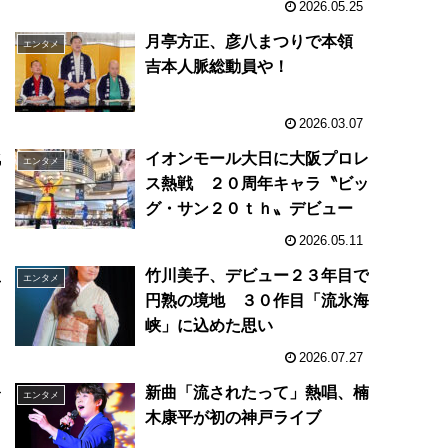
2026.05.25
月亭方正、彦八まつりで本領
エンタメ
吉本人脈総動員や！
2026.03.07
化
イオンモール大日に大阪プロレ
エンタメ
ス熱戦 ２０周年キャラ〝ビッ
グ・サン２０ｔｈ〟デビュー
2026.05.11
狙
竹川美子、デビュー２３年目で
エンタメ
２
円熟の境地 ３０作目「流氷海
峡」に込めた思い
2026.07.27
公
新曲「流されたって」熱唱、楠
エンタメ
木康平が初の神戸ライブ