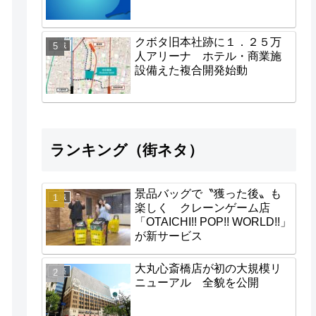
クボタ旧本社跡に１．２５万
地域
人アリーナ ホテル・商業施
設備えた複合開発始動
ランキング（街ネタ）
景品バッグで〝獲った後〟も
地域
楽しく クレーンゲーム店
「OTAICHI!! POP!! WORLD!!」
が新サービス
大丸心斎橋店が初の大規模リ
経済
ニューアル 全貌を公開