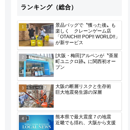
ランキング（総合）
景品バッグで〝獲った後〟も
地域
楽しく クレーンゲーム店
「OTAICHI!! POP!! WORLD!!」
が新サービス
[大阪・梅田]アルペンが〝茶屋
地域
町ユニクロ跡〟に関西初オー
プン
大阪の断層リスクと生存術
わかるニュース
巨大地震発生源の深層
熊本県で最大震度７の地震
地域
近畿でも揺れ、大阪から支援