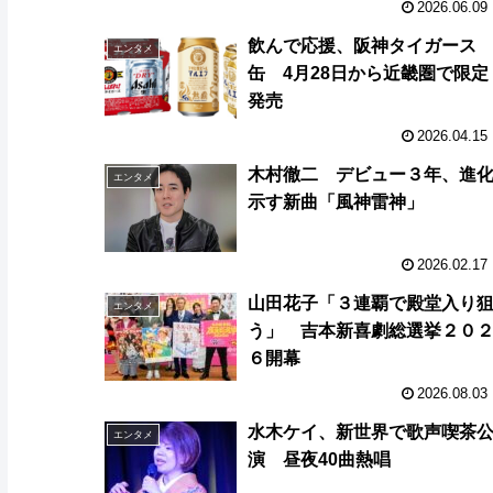
2026.06.09
飲んで応援、阪神タイガース
エンタメ
缶 4月28日から近畿圏で限定
発売
2026.04.15
木村徹二 デビュー３年、進
エンタメ
示す新曲「風神雷神」
2026.02.17
山田花子「３連覇で殿堂入り
エンタメ
う」 吉本新喜劇総選挙２０
６開幕
2026.08.03
水木ケイ、新世界で歌声喫茶
エンタメ
演 昼夜40曲熱唱