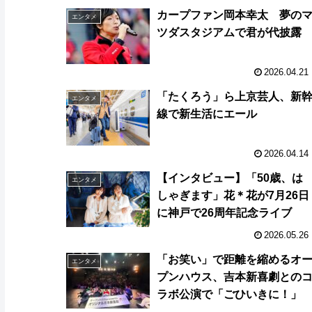
カープファン岡本幸太 夢の
エンタメ
ツダスタジアムで君が代披露
2026.04.21
「たくろう」ら上京芸人、新
エンタメ
線で新生活にエール
2026.04.14
【インタビュー】「50歳、は
エンタメ
しゃぎます」花＊花が7月26日
に神戸で26周年記念ライブ
2026.05.26
「お笑い」で距離を縮めるオ
エンタメ
プンハウス、吉本新喜劇との
ラボ公演で「ごひいきに！」