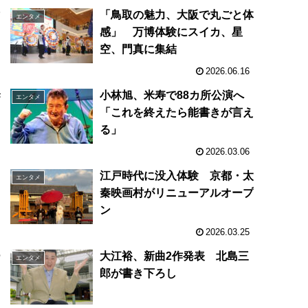
マ
「鳥取の魅力、大阪で丸ごと体
エンタメ
感」 万博体験にスイカ、星
空、門真に集結
2026.06.16
幹
小林旭、米寿で88カ所公演へ
エンタメ
「これを終えたら能書きが言え
る」
2026.03.06
江戸時代に没入体験 京都・太
エンタメ
秦映画村がリニューアルオープ
ン
2026.03.25
ー
大江裕、新曲2作発表 北島三
エンタメ
コ
郎が書き下ろし