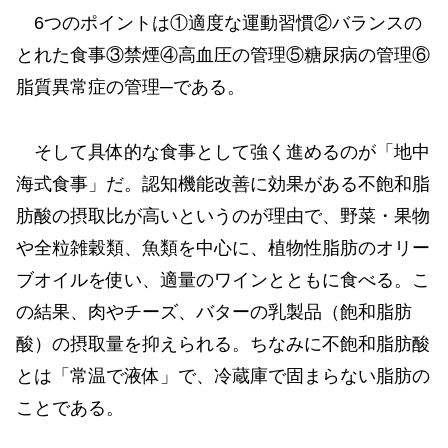
6つのポイントは①適度な運動習慣②バランスの
とれた食事③禁煙④高血圧の管理⑤糖尿病の管理⑥
脂質異常症の管理─である。
そして具体的な食事として強く進めるのが「地中
海式食事」だ。認知機能改善に効果がある不飽和脂
肪酸の摂取比が高いというのが理由で、野菜・果物
や全粒雑穀類、魚類を中心に、植物性脂肪のオリー
ブオイルを使い、適量のワインとともに食べる。こ
の結果、肉やチーズ、バターの乳製品（飽和脂肪
酸）の摂取量を抑えられる。ちなみに不飽和脂肪酸
とは「常温で液体」で、冷蔵庫で固まらない脂肪の
ことである。