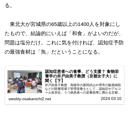
る。
東北大が宮城県の65歳以上の1400人を対象にし
たもので、結論的にいえば「和食」がよいのだが、
問題は塩分だけ。これに気を付ければ、認知症予防
の最強食材は「魚」だということになる。
認知症患者への食事、どう支援？ 食物栄
養学の井戸由美子教授（京都女子大）に
聞く【下】
井戸由美子教授 高槻市の新阿武山や堺市の阪南病院
などの医療現場で管理栄養士として、認知症やアルコ
ール依存症、うつ病患者への栄養指導に携わる京都女
子大・食物栄養学の井戸由美子教授。ゼミ学生と生活
2024.03.10
weekly-osakanichi2.net
習慣病予防レシピを考案し、「香りと食欲」につい
て...