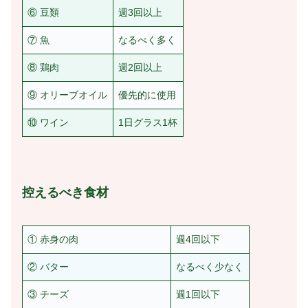
⑥ 豆類
週3回以上
⑦ 魚
なるべく多く
⑧ 鶏肉
週2回以上
⑨ オリーブオイル
優先的に使用
⑩ ワイン
1日グラス1杯
控えるべき食材
① 赤身の肉
週4回以下
② バター
なるべく少なく
③ チーズ
週1回以下