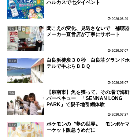
ハルカスで七夕イベント
2026.06.29
聞こえの変化、見逃さないで 補聴器
地域
メーカー直営店が丁寧にサポート
2026.07.07
白良浜徒歩３０秒 白良荘グランドホ
街ネタ
テルで手ぶらＢＢＱ
2026.05.07
【泉南市】魚を獲って、その場で海鮮
地域
バーベキュー 「SENNAN LONG
PARK」で親子地引網体験
2026.07.27
ポケモンの〝夢の世界〟 モンポケマ
街ネタ
ーケット阪急うめだに