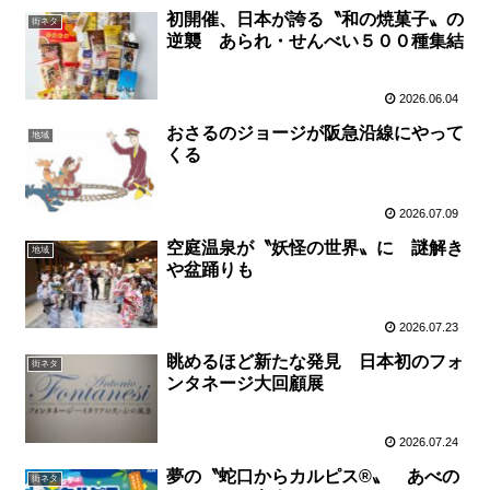
初開催、日本が誇る〝和の焼菓子〟の
街ネタ
逆襲 あられ・せんべい５００種集結
2026.06.04
おさるのジョージが阪急沿線にやって
地域
くる
2026.07.09
空庭温泉が〝妖怪の世界〟に 謎解き
地域
や盆踊りも
2026.07.23
眺めるほど新たな発見 日本初のフォ
街ネタ
ンタネージ大回顧展
2026.07.24
夢の〝蛇口からカルピス®〟 あべの
街ネタ