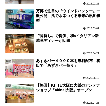
2026.02.26
万博で注目の〝ウインドハンター〟一
街ネタ
般公開 風で水素つくる未来の帆船模
型
2026.03.02
〝岡持ち〟で提供、和×イタリアン新
街ネタ
感覚ディナーが話題
2026.04.21
あずきバー４０００本を無料配布 梅
地域
田で「あずきバー祭り」
2026.06.19
【梅田】KITTE大阪に大阪のアンテナ
地域
ショップ「akinai大阪」オープン
2026.07.28