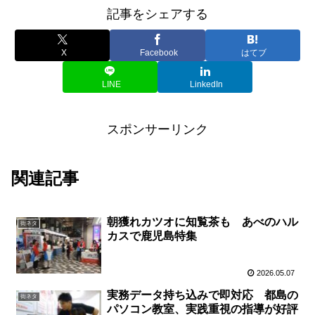
記事をシェアする
X
Facebook
はてブ
LINE
LinkedIn
スポンサーリンク
関連記事
朝獲れカツオに知覧茶も あべのハル
街ネタ
カスで鹿児島特集
2026.05.07
実務データ持ち込みで即対応 都島の
街ネタ
パソコン教室、実践重視の指導が好評