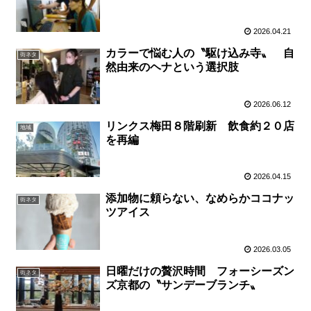
2026.04.21
カラーで悩む人の〝駆け込み寺〟 自
街ネタ
然由来のヘナという選択肢
2026.06.12
リンクス梅田８階刷新 飲食約２０店
地域
を再編
2026.04.15
添加物に頼らない、なめらかココナッ
街ネタ
ツアイス
2026.03.05
日曜だけの贅沢時間 フォーシーズン
街ネタ
ズ京都の〝サンデーブランチ〟