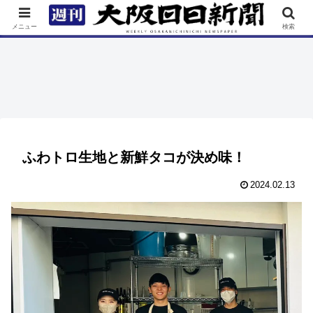
TOP
特集
ニュース
連載
街ネタ
イベント
メニュー
検索
ふわトロ生地と新鮮タコが決め味！
2024.02.13