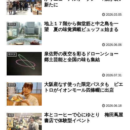
新たに
2026.03.05
地上１７階から御堂筋と中之島を一
街ネタ
望 夏の味覚満載ビュッフェ始まる
2026.06.06
泉佐野の夜空を彩るドローンショー
街ネタ
郷土芸能と全国の味も集結
2026.07.31
大阪産なす使った限定パスタも ピエ
街ネタ
トロがイオンモール四條畷に出店
2026.06.18
本とコーヒーで心にゆとり 梅田蔦屋
地域
書店で体験型イベント