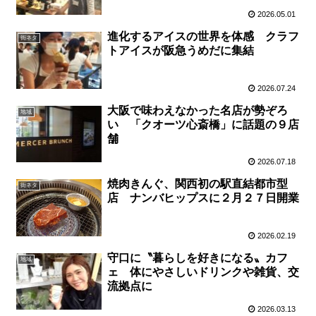
2026.05.01
進化するアイスの世界を体感 クラフ
街ネタ
トアイスが阪急うめだに集結
2026.07.24
大阪で味わえなかった名店が勢ぞろ
地域
い 「クオーツ心斎橋」に話題の９店
舗
2026.07.18
焼肉きんぐ、関西初の駅直結都市型
街ネタ
店 ナンバヒップスに２月２７日開業
2026.02.19
守口に〝暮らしを好きになる〟カフ
地域
ェ 体にやさしいドリンクや雑貨、交
流拠点に
2026.03.13