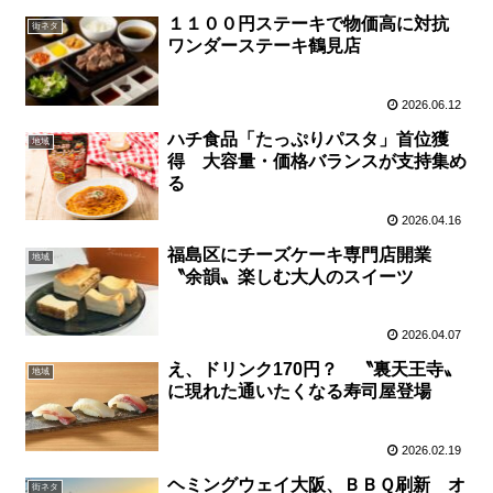
１１００円ステーキで物価高に対抗
街ネタ
ワンダーステーキ鶴見店
2026.06.12
ハチ食品「たっぷりパスタ」首位獲
地域
得 大容量・価格バランスが支持集め
る
2026.04.16
福島区にチーズケーキ専門店開業
地域
〝余韻〟楽しむ大人のスイーツ
2026.04.07
え、ドリンク170円？ 〝裏天王寺〟
地域
に現れた通いたくなる寿司屋登場
2026.02.19
ヘミングウェイ大阪、ＢＢＱ刷新 オ
街ネタ