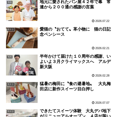
地元に愛されたパン屋４２年で幕 常
地域
連から２００通の感謝の言葉
2026.07.22
愛猫の〝おてて〟革小物に 猫の日記
街ネタ
念ペンシース
2026.02.21
半年かけて届けた１０周年の感謝、い
地域
よいよ３月クライマックスへ アルデ
新大阪
2026.02.28
猛暑の梅田に〝食の避暑地〟 大丸梅
街ネタ
田店に新作スイーツ目白押し
2026.07.07
できたてスイーツ体験 大丸デパ地下
街ネタ
がリニューアルオープン ４店が装い