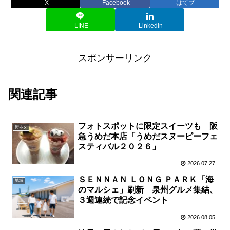
X
Facebook
はてブ
LINE
LinkedIn
スポンサーリンク
関連記事
フォトスポットに限定スイーツも 阪
街ネタ
急うめだ本店「うめだスヌーピーフェ
スティバル２０２６」
2026.07.27
ＳＥＮＮＡＮ ＬＯＮＧ ＰＡＲＫ「海
地域
のマルシェ」刷新 泉州グルメ集結、
３週連続で記念イベント
2026.08.05