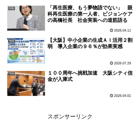
「再生医療、もう夢物語でない」 眼
特集
科再生医療の第一人者、ビジョンケア
の高橋社長 社会実装への道筋語る
2026.04.11
【大阪】中小企業の生成ＡＩ活用２割
地域
弱 導入企業の９６％が効果実感
2026.07.29
１００周年へ挑戦加速 大阪シティ信
地域
金が入庫式
2026.04.01
スポンサーリンク