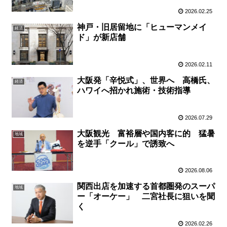
2026.02.25
神戸・旧居留地に「ヒューマンメイ
経済
ド」が新店舗
2026.02.11
大阪発「辛悦式」、世界へ 高橋氏、
経済
ハワイへ招かれ施術・技術指導
2026.07.29
大阪観光 富裕層や国内客に的 猛暑
地域
を逆手「クール」で誘致へ
2026.08.06
関西出店を加速する首都圏発のスーパ
地域
ー「オーケー」 二宮社長に狙いを聞
く
2026.02.26