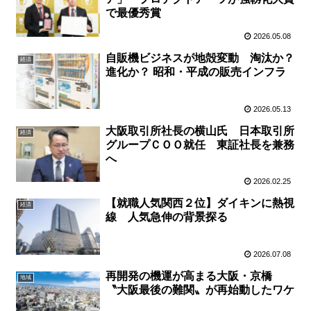
で最優秀賞
2026.05.08
自販機ビジネスが地殻変動 淘汰か？
経済
進化か？ 昭和・平成の販売インフラ
2026.05.13
大阪取引所社長の横山氏 日本取引所
経済
グループＣＯＯ就任 東証社長を兼務
へ
2026.02.25
【就職人気関西２位】ダイキンに熱視
経済
線 人気急伸の背景探る
2026.07.08
再開発の機運が高まる大阪・京橋
地域
〝大阪最後の難関〟が再始動したワケ