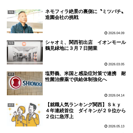
ネモフィラ絶景の裏側に〝ミツバチ〟
地域
造園会社の挑戦
2026.04.09
シャオミ、関西初出店 イオンモール
地域
鶴見緑地に３月７日開業
2026.03.05
塩野義、米国と感染症対策で連携 耐
経済
性菌治療薬で供給体制強化へ
2026.04.14
【就職人気ランキング関西】Ｓｋｙ
経済
４年連続首位 ダイキンが２９位から
２位に急浮上
2026.05.13