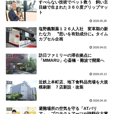
すべらない技術でペット救う 飼い主
経済
目線で生まれた３６０度グリップマッ
ト
2026.05.28
塩野義製薬１２６人入社 変革期の新
地域
たな力 〝思いを有効成分に〟タイム
カプセル企画
2026.04.01
訪日ファミリーの滞在拠点に
経済
「MIMARU」心斎橋・難波で開業へ
2026.03.13
近鉄上本町店、地下食料品売場を大規
経済
模刷新 ７店新設・改装
2026.04.16
避難場所の空気を守る「ATバリ
経済
ア」 プロテクトアーツが強靱化大賞