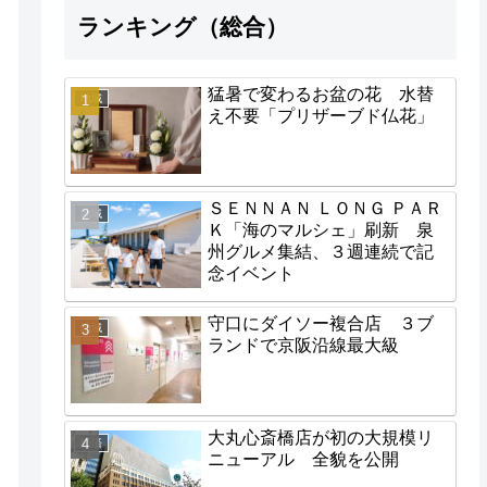
ランキング（総合）
猛暑で変わるお盆の花 水替
地域
え不要「プリザーブド仏花」
ＳＥＮＮＡＮ ＬＯＮＧ ＰＡＲ
地域
Ｋ「海のマルシェ」刷新 泉
州グルメ集結、３週連続で記
念イベント
守口にダイソー複合店 ３ブ
地域
ランドで京阪沿線最大級
大丸心斎橋店が初の大規模リ
経済
ニューアル 全貌を公開