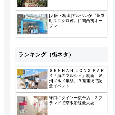
[大阪・梅田]アルペンが〝茶屋
地域
町ユニクロ跡〟に関西初オー
プン
ランキング（街ネタ）
ＳＥＮＮＡＮ ＬＯＮＧ ＰＡＲ
地域
Ｋ「海のマルシェ」刷新 泉
州グルメ集結、３週連続で記
念イベント
守口にダイソー複合店 ３ブ
地域
ランドで京阪沿線最大級