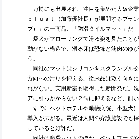
万博にも出展され、注目を集めた大阪企業
ｐｌｕｓｔ（加藤優社長）が展開するブランド「P
ブ）」の一商品、「防滑タイルマット」だ。
愛犬がフローリングで滑る姿を見たことが
動かない構造で、滑る床は恐怖と筋肉のゆが
う。
同社のマットはシリコンをスクランブル交
方向への滑りを抑える。従来品は敷く向きに
れがない。実用新案も取得した新開発だ。洗
アに引っかからない２㍉に抑えるなど、飼い
すでにペットホテルや動物病院、小型犬に
導入が広がる。最近は人間の介護施設でも採
していると好評だ。
同社は防滑マットのほか、ペットフードや