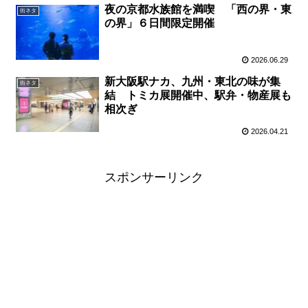
夜の京都水族館を満喫 「西の界・東
街ネタ
の界」６日間限定開催
2026.06.29
新大阪駅ナカ、九州・東北の味が集
街ネタ
結 トミカ展開催中、駅弁・物産展も
相次ぎ
2026.04.21
スポンサーリンク