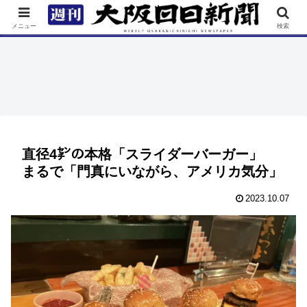
TOP
特集
ニュース
連載
街ネタ
イベント
メニュー
検索
直径4㌢の本格「スライダーバーガー」
まるで「門真にいながら、アメリカ気分」
2023.10.07