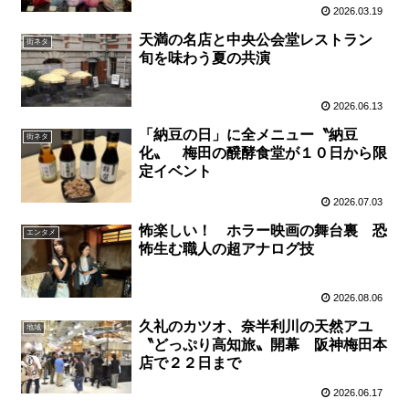
2026.03.19
天満の名店と中央公会堂レストラン
街ネタ
旬を味わう夏の共演
2026.06.13
「納豆の日」に全メニュー〝納豆
街ネタ
化〟 梅田の醗酵食堂が１０日から限
定イベント
2026.07.03
怖楽しい！ ホラー映画の舞台裏 恐
エンタメ
怖生む職人の超アナログ技
2026.08.06
久礼のカツオ、奈半利川の天然アユ
地域
〝どっぷり高知旅〟開幕 阪神梅田本
店で２２日まで
2026.06.17