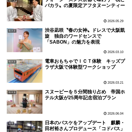
バカラ〟の夏限定アフタヌーンティー
2026.05.29
渋谷凪咲〝春の女神〟ドレスで大阪凱
街ネタ
旋 独自のワードセンスで
「SABON」の魅力を表現
2026.03.10
電車おもちゃでＩＣＴ体験 キッズプ
街ネタ
ラザ大阪で体験型ワークショップ
2026.03.21
スヌーピーを５分間独り占め 帝国ホ
街ネタ
テル大阪が25周年記念宿泊プラン
2026.06.04
日本のバスケをアップデート 麒麟・
地域
田村裕さんプロデュース「コドバス」