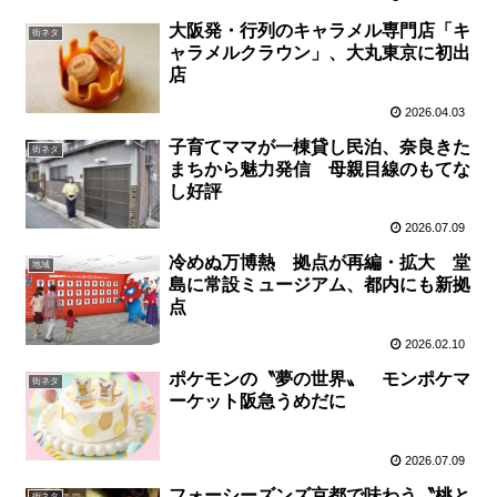
大阪発・行列のキャラメル専門店「キ
街ネタ
ャラメルクラウン」、大丸東京に初出
店
2026.04.03
子育てママが一棟貸し民泊、奈良きた
街ネタ
まちから魅力発信 母親目線のもてな
し好評
2026.07.09
冷めぬ万博熱 拠点が再編・拡大 堂
地域
島に常設ミュージアム、都内にも新拠
点
2026.02.10
ポケモンの〝夢の世界〟 モンポケマ
街ネタ
ーケット阪急うめだに
2026.07.09
フォーシーズンズ京都で味わう〝桃と
街ネタ