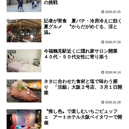
の挑戦
2026.02.25
記者が実食 夏バテ・冷房冷えに効く
街ネタ
夏グルメ 〝からだがめぐる、涼と
温〟
2026.07.20
今福鶴見駅近くに隠れ家サロン開業
街ネタ
４０代・５０代女性に寄り添う
2026.04.14
ネタに合わせた食材と塩で味わう握
地域
り 「活鮨」大阪２号店、３月１日開
業
2026.02.28
〝推し色〟で楽しむいちごビュッフ
街ネタ
ェ アートホテル大阪ベイタワーで開
催