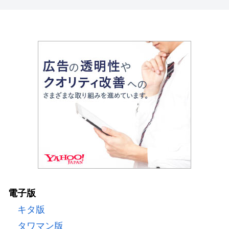
電子版
キタ版
タワマン版