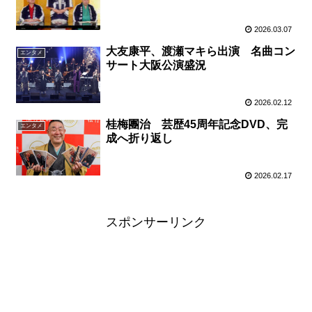
2026.03.07
大友康平、渡瀬マキら出演 名曲コン
エンタメ
サート大阪公演盛況
2026.02.12
桂梅團治 芸歴45周年記念DVD、完
エンタメ
成へ折り返し
2026.02.17
スポンサーリンク