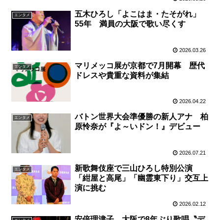
五木ひろし「よこはま・たそがれ」
エンタメ
55年 満員の大阪で歌い尽くす
2026.03.26
マリメッコ展が京都で7月開幕 歴代
エンタメ
ドレスや貴重な資料が集結
2026.04.22
バトン世界大会準優勝の新人アナ 柏
エンタメ
原怜奈が『よ～いドン！』デビュー
2026.07.21
新歌舞伎座で三山ひろし特別公演
エンタメ
「紺屋と高尾」「幽霊東下り」交互上
演に挑む
2026.02.12
安倍理津子、大阪で8年ぶり歌唱〝デ