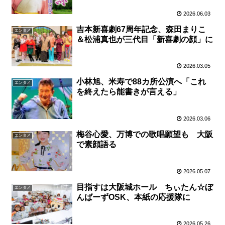
2026.06.03
吉本新喜劇67周年記念、森田まりこ
エンタメ
＆松浦真也が三代目「新喜劇の顔」に
2026.03.05
小林旭、米寿で88カ所公演へ「これ
エンタメ
を終えたら能書きが言える」
2026.03.06
梅谷心愛、万博での歌唱願望も 大阪
エンタメ
で素顔語る
2026.05.07
目指すは大阪城ホール ちぃたん☆ぼ
エンタメ
んばーずOSK、本紙の応援隊に
2026.05.26