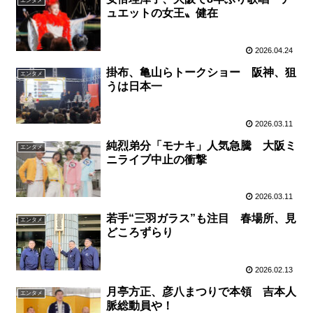
エンタメ
ュエットの女王〟健在
2026.04.24
掛布、亀山らトークショー 阪神、狙
エンタメ
うは日本一
2026.03.11
純烈弟分「モナキ」人気急騰 大阪ミ
エンタメ
ニライブ中止の衝撃
2026.03.11
若手“三羽ガラス”も注目 春場所、見
エンタメ
どころずらり
2026.02.13
月亭方正、彦八まつりで本領 吉本人
エンタメ
脈総動員や！