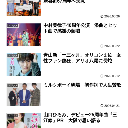
新喜劇67周年へ決意
2026.03.26
中村美律子40周年公演 浪曲とヒッ
エンタメ
ト曲で感謝の熱唱
2026.06.22
青山新「十三ヶ月」オリコン１位 女
エンタメ
性ファン熱狂、アリオ八尾に長蛇
2026.05.12
ミルクボーイ駒場 初作詞で人生賛歌
エンタメ
2026.04.21
山口ひろみ、デビュー25周年曲『三
エンタメ
江線』PR 大阪で思い語る