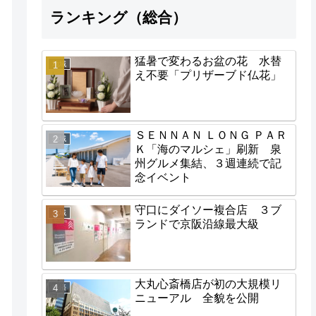
ランキング（総合）
猛暑で変わるお盆の花 水替
地域
え不要「プリザーブド仏花」
ＳＥＮＮＡＮ ＬＯＮＧ ＰＡＲ
地域
Ｋ「海のマルシェ」刷新 泉
州グルメ集結、３週連続で記
念イベント
守口にダイソー複合店 ３ブ
地域
ランドで京阪沿線最大級
大丸心斎橋店が初の大規模リ
経済
ニューアル 全貌を公開