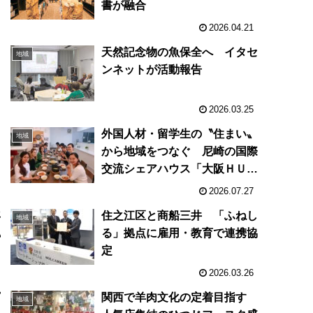
書が融合
2026.04.21
天然記念物の魚保全へ イタセ
地域
ンネットが活動報告
2026.03.25
レ
外国人材・留学生の〝住まい〟
地域
から地域をつなぐ 尼崎の国際
交流シェアハウス「大阪ＨＵ
Ｂ」に刷新
2026.07.27
年
住之江区と商船三井 「ふねし
地域
認
る」拠点に雇用・教育で連携協
定
2026.03.26
ゴ
関西で羊肉文化の定着目指す
地域