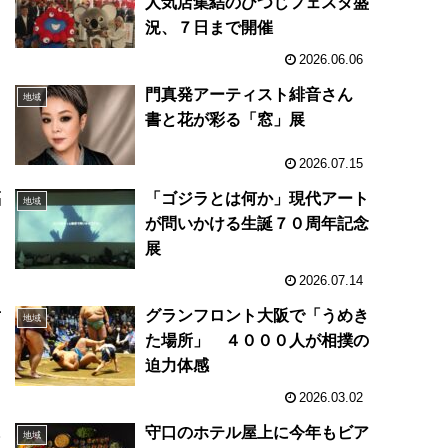
人気店集結のひつじフェスタ盛
況、７日まで開催
2026.06.06
門真発アーティスト緋音さん
地域
書と花が彩る「窓」展
2026.07.15
福
「ゴジラとは何か」現代アート
地域
１
が問いかける生誕７０周年記念
展
2026.07.14
対
グランフロント大阪で「うめき
地域
た場所」 ４０００人が相撲の
迫力体感
2026.03.02
に
守口のホテル屋上に今年もビア
地域