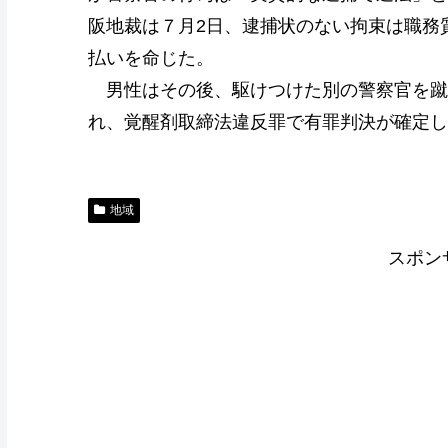
阪地裁は７月2日、逮捕状のない拘束は職務
払いを命じた。
男性はその後、駆けつけた別の警察官を蹴
れ、覚醒剤取締法違反罪で有罪判決が確定し
地域
スポン