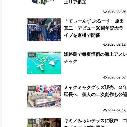
エリア追加
2026.03.09
「てぃーんず ぶるーす」原田
地域
真二 デビュー50周年記念ラ
イブを京橋で開催
2026.02.12
淡路島で毎夏恒例の海上アス
地域
チック
2026.07.02
ミャクミャクグッズ販売、２
地域
延長へ 個人の二次創作も公
2026.03.25
キミノみらいテラスに歌声 
地域