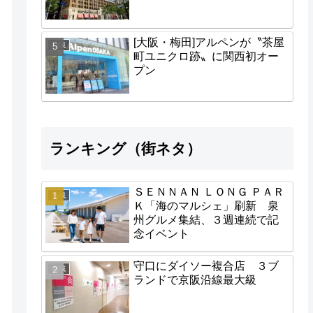
[大阪・梅田]アルペンが〝茶屋
地域
町ユニクロ跡〟に関西初オー
プン
ランキング（街ネタ）
ＳＥＮＮＡＮ ＬＯＮＧ ＰＡＲ
地域
Ｋ「海のマルシェ」刷新 泉
州グルメ集結、３週連続で記
念イベント
守口にダイソー複合店 ３ブ
地域
ランドで京阪沿線最大級