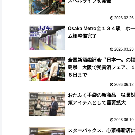
スペルライブ初開催
2026.02.26
Osaka Metro全１３４駅 ホー
地域
ム柵整備完了
2026.03.23
全国新酒鑑評会〝日本一〟の
地域
島県 大阪で受賞酒フェア、
８日まで
2026.06.12
おたふく手袋の新商品 猛暑
地域
策アイテムとして需要拡大
2026.06.19
スターバックス、心斎橋新店
地域