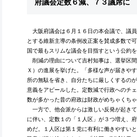
府議会定数６減、７３議席に
大阪府議会は６月１６日の本会議で、議員
とする維新主導の条例改正案を賛成多数で可
国で最もスリムな議会を目指すという公約を
削減の理由について吉村知事は、選挙区間
Ｘ）の進展を挙げた。「多様な声が届きやす
所の無駄を省き、自分たちに厳しくするのが
意義をアピールした。定数減で行政へのチェ
数が多かった昔の府政は財政がめちゃくち
一方で、他会派からは激しい反発が起きて
に伴い、定数１の「１人区」が３つ増え、府
めだ。１人区は第１党に有利に働きやすいと