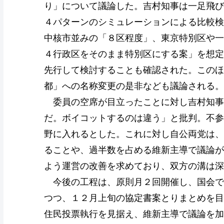
り」について議論した。吉村知事は一足飛び
４パターンのシミュレーションによる比較検
中核市並みの「８区程度」、東京特別区や一
４行政区をそのまま特別区にする案」を想定
先行して検討することも確認された。このほ
都」への名称変更の是非なども議論される。
委員の空席が目立ったことに対し吉村知事
だ。ボイコットするのは違う」と批判。不参
野に入れるとした。これに対し自公両党は、
ることや、過半数を占める維新主導で議論が
よう運営の改善を求めており、双方の溝は深
今後の工程は、原則月２回開催し、国会で
つつ、１２月上旬の協定書案とりまとめを目
住民投票執行を見据え、維新主導で議論を加