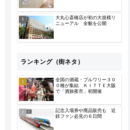
大丸心斎橋店が初の大規模リ
経済
ニューアル 全貌を公開
ランキング（街ネタ）
全国の酒蔵・ブルワリー３０
地域
０種が集結 ＫＩＴＴＥ大阪
で「酒旅夜市」初開催
記念入場券や廃品販売も 近
街ネタ
鉄ファン必見の６日間