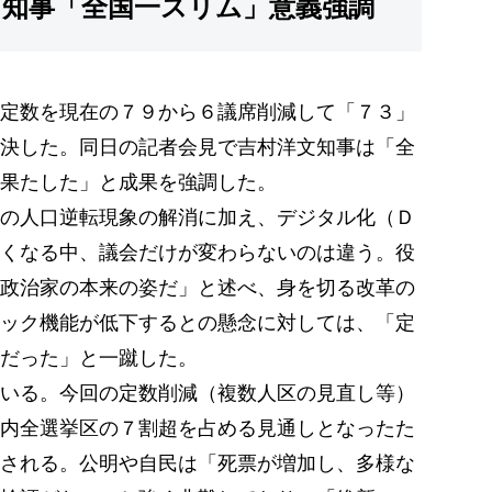
 知事「全国一スリム」意義強調
定数を現在の７９から６議席削減して「７３」
決した。同日の記者会見で吉村洋文知事は「全
果たした」と成果を強調した。
の人口逆転現象の解消に加え、デジタル化（Ｄ
くなる中、議会だけが変わらないのは違う。役
政治家の本来の姿だ」と述べ、身を切る改革の
ック機能が低下するとの懸念に対しては、「定
ゃだった」と一蹴した。
いる。今回の定数削減（複数人区の見直し等）
内全選挙区の７割超を占める見通しとなったた
される。公明や自民は「死票が増加し、多様な