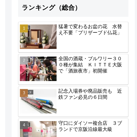
ランキング（総合）
猛暑で変わるお盆の花 水替
地域
え不要「プリザーブド仏花」
全国の酒蔵・ブルワリー３０
地域
０種が集結 ＫＩＴＴＥ大阪
で「酒旅夜市」初開催
記念入場券や廃品販売も 近
街ネタ
鉄ファン必見の６日間
守口にダイソー複合店 ３ブ
地域
ランドで京阪沿線最大級