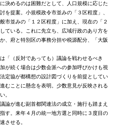
に決めるのは困難だとして、人口規模に応じた
討を提案。小規模政令市並みの「３区程度」、
般市並みの「１２区程度」に加え、現在の「２
している。これに先立ち、広域行政のあり方を
か、府と特別区の事務分担や税源配分、「大阪
は「（反対であっても）議論を戦わせるべき
加が続く場合は少数会派への参加呼びかけも視
法定協が都構想の設計図づくりを前提としてい
進むことに懸念を表明。少数意見が反映される
い。
議論が進む副首都関連法の成立・施行も踏まえ
指す。来年４月の統一地方選と同時に３度目の
速させる。