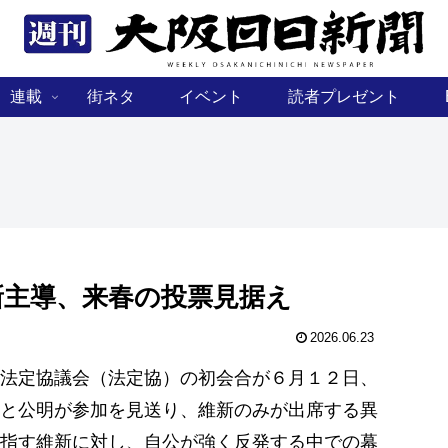
連載
街ネタ
イベント
読者プレゼント
新主導、来春の投票見据え
2026.06.23
法定協議会（法定協）の初会合が６月１２日、
と公明が参加を見送り、維新のみが出席する異
指す維新に対し、自公が強く反発する中での幕