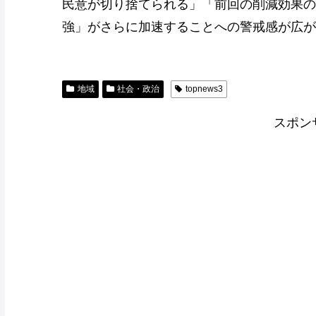
民意が切り捨てられる」「前回の削減効果の
強」がさらに加速することへの警戒感が広が
地域
社会・政治
topnews3
スポン