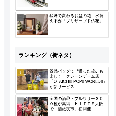
猛暑で変わるお盆の花 水替
地域
え不要「プリザーブド仏花」
ランキング（街ネタ）
景品バッグで〝獲った後〟も
地域
楽しく クレーンゲーム店
「OTAICHI!! POP!! WORLD!!」
が新サービス
全国の酒蔵・ブルワリー３０
地域
０種が集結 ＫＩＴＴＥ大阪
で「酒旅夜市」初開催