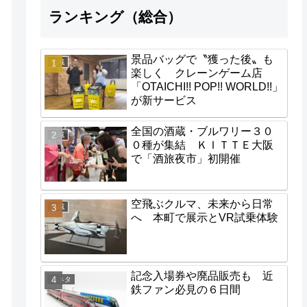
ランキング（総合）
景品バッグで〝獲った後〟も
地域
楽しく クレーンゲーム店
「OTAICHI!! POP!! WORLD!!」
が新サービス
全国の酒蔵・ブルワリー３０
地域
０種が集結 ＫＩＴＴＥ大阪
で「酒旅夜市」初開催
空飛ぶクルマ、未来から日常
地域
へ 本町で展示とVR試乗体験
記念入場券や廃品販売も 近
街ネタ
鉄ファン必見の６日間