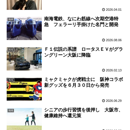
2026.04.01
南海電鉄、なにわ筋線へ次期空港特
地域
急 フェラーリ手掛けた名門と開発
2026.08.06
Ｆ１伝説の系譜 ロータスＥＶがグラ
地域
ングリーン大阪に降臨
2026.02.13
ミャクミャクが虎戦士に 阪神コラボ
地域
新グッズを６月３０日から発売
2026.06.29
シニアの歩行習慣を後押し 大阪市、
地域
健康維持へ還元策