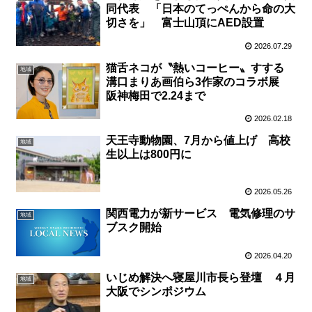
同代表 「日本のてっぺんから命の大
切さを」 富士山頂にAED設置
2026.07.29
猫舌ネコが〝熱いコーヒー〟すする
地域
溝口まりあ画伯ら3作家のコラボ展
阪神梅田で2.24まで
2026.02.18
天王寺動物園、7月から値上げ 高校
地域
生以上は800円に
2026.05.26
関西電力が新サービス 電気修理のサ
地域
ブスク開始
2026.04.20
いじめ解決へ寝屋川市長ら登壇 ４月
地域
大阪でシンポジウム