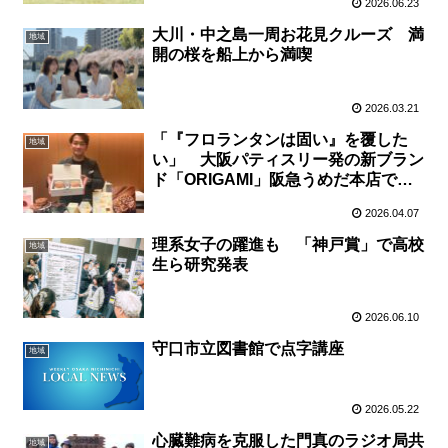
2026.06.23
大川・中之島一周お花見クルーズ 満
地域
開の桜を船上から満喫
2026.03.21
「『フロランタンは固い』を覆した
地域
い」 大阪パティスリー発の新ブラン
ド「ORIGAMI」阪急うめだ本店で８
日〜７日間限定販売
2026.04.07
理系女子の躍進も 「神戸賞」で高校
地域
生ら研究発表
2026.06.10
守口市立図書館で点字講座
地域
2026.05.22
心臓難病を克服した門真のラジオ局共
地域