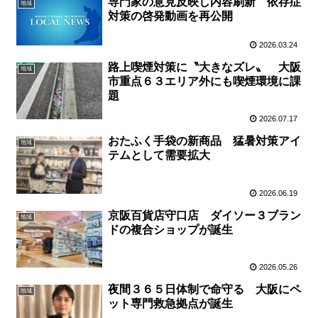
専門家の意見反映し内容刷新 依存症
地域
対策の啓発動画を再公開
2026.03.24
路上喫煙対策に〝大きなズレ〟 大阪
地域
市重点６３エリア外にも喫煙環境に課
題
2026.07.17
おたふく手袋の新商品 猛暑対策アイ
地域
テムとして需要拡大
2026.06.19
京阪百貨店守口店 ダイソー３ブラン
地域
ドの複合ショップが誕生
2026.05.26
夜間３６５日体制で命守る 大阪にペ
地域
ット専門救急拠点が誕生