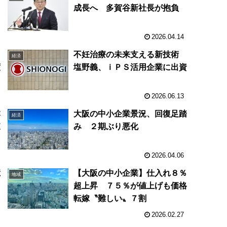
名
成長へ 多賀谷新社長が抱負
2026.04.14
う
不妊治療の未来支える新技術
経済
度
塩野義、ｉＰＳ活用企業に出資
2026.06.13
本
大阪の中小企業景況、回復足踏
経済
東
み ２期ぶり悪化
2026.04.06
億
【大阪の中小企業】仕入れ８％
地域
超上昇 ７５％が値上げも価格
転嫁〝難しい〟７割
2026.02.27