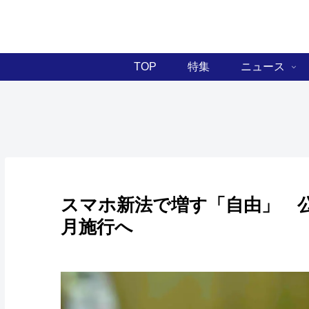
TOP
特集
ニュース
スマホ新法で増す「自由」 公
月施行へ