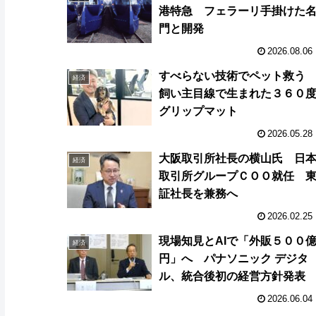
港特急 フェラーリ手掛けた
門と開発
2026.08.06
すべらない技術でペット救
経済
飼い主目線で生まれた３６０
グリップマット
2026.05.28
大阪取引所社長の横山氏 日
経済
取引所グループＣＯＯ就任 
証社長を兼務へ
2026.02.25
現場知見とAIで「外販５００
経済
円」へ パナソニック デジタ
ル、統合後初の経営方針発表
2026.06.04