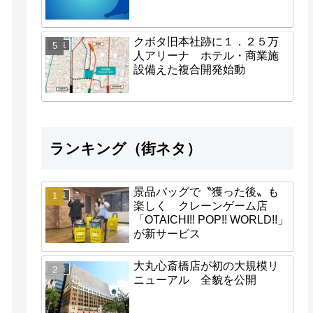
クボタ旧本社跡に１．２５万
地域
人アリーナ ホテル・商業施
設備えた複合開発始動
ランキング（街ネタ）
景品バッグで〝獲った後〟も
地域
楽しく クレーンゲーム店
「OTAICHI!! POP!! WORLD!!」
が新サービス
大丸心斎橋店が初の大規模リ
経済
ニューアル 全貌を公開