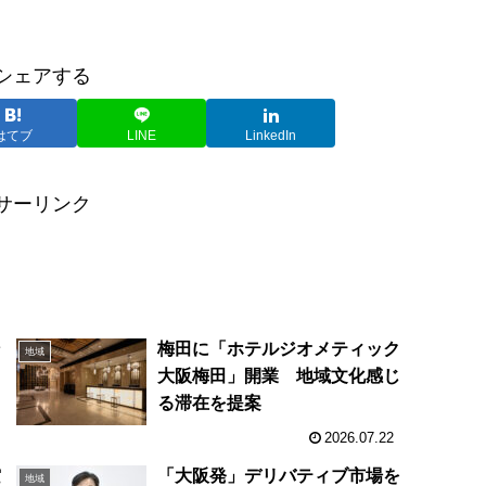
シェアする
はてブ
LINE
LinkedIn
サーリンク
ン
梅田に「ホテルジオメティック
地域
大阪梅田」開業 地域文化感じ
る滞在を提案
2026.07.22
空
「大阪発」デリバティブ市場を
地域