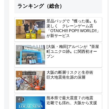
ランキング（総合）
景品バッグで〝獲った後〟も
地域
楽しく クレーンゲーム店
「OTAICHI!! POP!! WORLD!!」
が新サービス
[大阪・梅田]アルペンが〝茶屋
地域
町ユニクロ跡〟に関西初オー
プン
大阪の断層リスクと生存術
わかるニュース
巨大地震発生源の深層
熊本県で最大震度７の地震
地域
近畿でも揺れ、大阪から支援