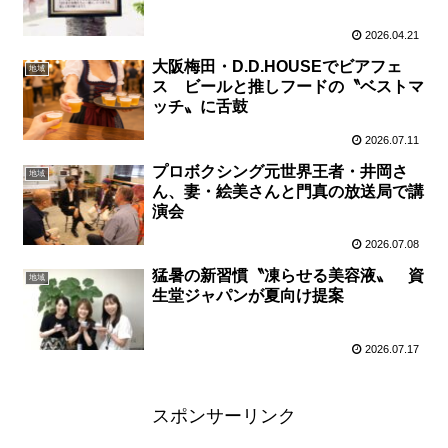
2026.04.21
大阪梅田・D.D.HOUSEでビアフェ
地域
ス ビールと推しフードの〝ベストマ
ッチ〟に舌鼓
2026.07.11
プロボクシング元世界王者・井岡さ
地域
ん、妻・絵美さんと門真の放送局で講
演会
2026.07.08
猛暑の新習慣〝凍らせる美容液〟 資
地域
生堂ジャパンが夏向け提案
2026.07.17
スポンサーリンク