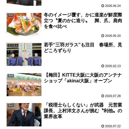
2026.06.24
冬のイメージ覆す、かに道楽が鮮度際
地域
立つ〝夏のかに造り〟 脚、爪、肩肉
を食べ比べ
2026.05.20
若手“三羽ガラス”も注目 春場所、見
エンタメ
どころずらり
2026.02.13
【梅田】KITTE大阪に大阪のアンテナ
地域
ショップ「akinai大阪」オープン
2026.07.28
「税理士らしくない」が武器 元営業
地域
課長、上村洋文さんが挑む〝利他〟の
業界改革
2026.07.22