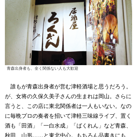
青森出身者も、全く関係ない人も大歓迎
誰もが青森出身者が営む津軽酒場と思うだろう。
が、女将の久保久美子さんの生まれは岡山。さらに
言うと、この店に東北関係者は一人もいない。なの
に毎晩プロの奏者を招いて津軽三味線ライブ、置く
酒も「田酒」「一白水成」「ばくれん」など青森、
秋田、山形……と東北中心。もちろん品書きにも、