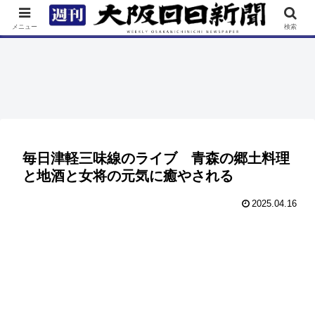
TOP
特集
ニュース
連載
街ネタ
イベント
メニュー
検索
毎日津軽三味線のライブ 青森の郷土料理
と地酒と女将の元気に癒やされる
2025.04.16