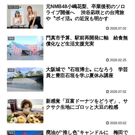
元NMB48小嶋花梨、卒業後初のソロ
エンタメ
ライブ開催へ 渋谷凪咲との台湾旅
や〝ポイ活〟の近況も明かす
2026.07.02
門真市予算、駅前再開発に軸 給食無
地域
償化など生活支援充実
2026.02.25
大阪城で〝石垣博士〟になろう 学芸
地域
員と豊臣石垣を学ぶ夏休み講座
2026.07.02
新感覚「豆富ドーナツをどうぞ」、サ
地域
クサク生地にゴロッと大豆の粒感
2026.03.02
廃油が“推し色”キャンドルに 梅田で
地域