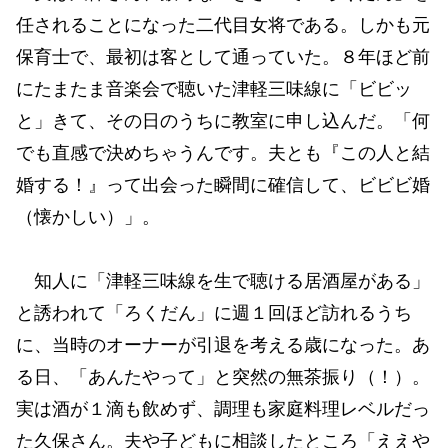
任されることになった二代目女将である。しかも元
保育士で、最初は客として通っていた。８年ほど前
にたまたま音楽会で聴いた津軽三味線に「ビビッ
と」きて、その日のうちに教室に申し込んだ。「何
でも直感で決めちゃうんです。夫とも『この人と結
婚する！』って出会った瞬間に確信して、ビビビ婚
（懐かしい）」。
知人に「津軽三味線を生で聴ける居酒屋がある」
と誘われて「ろくだん」に週１回ほど訪れるうち
に、当時のオーナーが引退を考える歳になった。あ
る日、「あんたやって」と突然の無茶振り（！）。
実は酒が１滴も飲めず、調理も家庭料理レベルだっ
た久保さん。夫や子どもに相談したところ「ええや