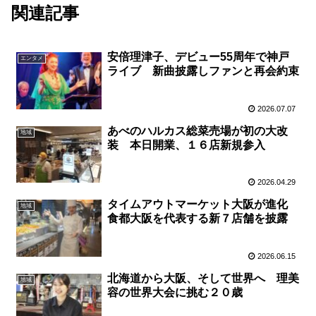
関連記事
安倍理津子、デビュー55周年で神戸
エンタメ
ライブ 新曲披露しファンと再会約束
2026.07.07
あべのハルカス総菜売場が初の大改
地域
装 本日開業、１６店新規参入
2026.04.29
タイムアウトマーケット大阪が進化
地域
食都大阪を代表する新７店舗を披露
2026.06.15
北海道から大阪、そして世界へ 理美
地域
容の世界大会に挑む２０歳