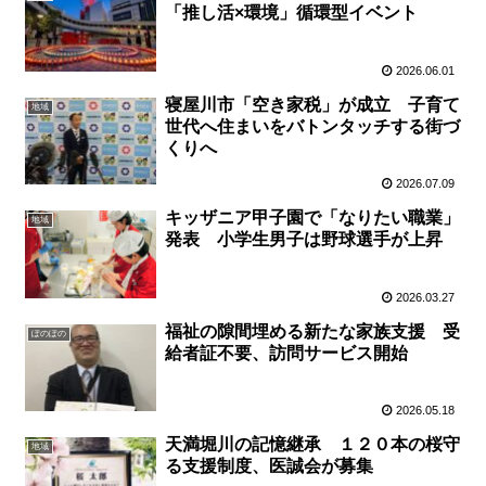
「推し活×環境」循環型イベント
2026.06.01
寝屋川市「空き家税」が成立 子育て
地域
世代へ住まいをバトンタッチする街づ
くりへ
2026.07.09
キッザニア甲子園で「なりたい職業」
地域
発表 小学生男子は野球選手が上昇
2026.03.27
福祉の隙間埋める新たな家族支援 受
ぽのぽの
給者証不要、訪問サービス開始
2026.05.18
天満堀川の記憶継承 １２０本の桜守
地域
る支援制度、医誠会が募集