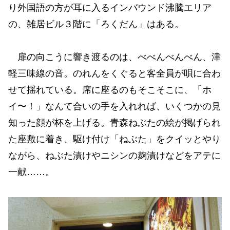
り外国語の方が耳に入るインバウンド沸騰エリア
の、雑居ビル３階に「ろくだん」はある。
扉の向こうに響き渡るのは、べべんべんべん、津
軽三味線の音。のれんをくぐると客全員が唄に合わ
せて揺れている。席に座るのもそこそこに、「ホ
イ〜！」なんて合いの手を入れれば、いくつかの見
知った顔が杯を上げる。青森ねぶたの絵が掲げられ
た座敷に着き、駆け付け「ねぶた」をクイッとやり
ながら、ねぶた漬けやニシンの麹漬けなどをアテに
一献……。