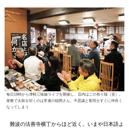
毎日19時から津軽三味線ライブを開催し、店内はこの有り様（笑）。
座敷で太鼓を叩くのは常連の稲岡さん。不思議と客同士すぐに仲良く
なってしまう
難波の法善寺横丁からほど近く。いまや日本語よ