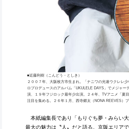
■近藤利樹（こんどう・としき）
２００７年、大阪枚方市生まれ。「ナニワの光速ウクレレ少
ロプロデュースのアルバム「UKULELE DAYS」でメジ
演、１９年フジロック最年少出演。２４年、TVアニメ「夏目
注目を集める。２６年１月、西寺郷太（NONA REEVES）プロ
本紙編集長であり「もりぐち夢・みらい大
最大の魅力は〝人〟だと語る。京阪エリアで