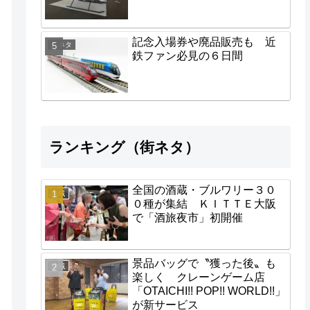
記念入場券や廃品販売も 近
街ネタ
鉄ファン必見の６日間
ランキング（街ネタ）
全国の酒蔵・ブルワリー３０
地域
０種が集結 ＫＩＴＴＥ大阪
で「酒旅夜市」初開催
景品バッグで〝獲った後〟も
地域
楽しく クレーンゲーム店
「OTAICHI!! POP!! WORLD!!」
が新サービス