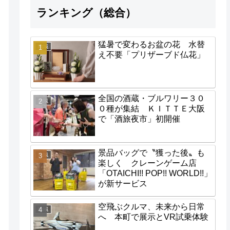
ランキング（総合）
猛暑で変わるお盆の花 水替
地域
え不要「プリザーブド仏花」
全国の酒蔵・ブルワリー３０
地域
０種が集結 ＫＩＴＴＥ大阪
で「酒旅夜市」初開催
景品バッグで〝獲った後〟も
地域
楽しく クレーンゲーム店
「OTAICHI!! POP!! WORLD!!」
が新サービス
空飛ぶクルマ、未来から日常
地域
へ 本町で展示とVR試乗体験