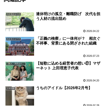
連休明けの孤立・離職防げ 次代を担
わかるニュース
う人材の流出阻め
2026.04.22
「正義の検察」に一体何が？ 相次ぐ
わかるニュース
不祥事、背景にある閉ざされた組織
2026.07.23
【短歌に込める経営者の想い㉗】マザ
【歌人・高田ほのか】短歌に込める経営者の想い
ーネット 上田理恵子代表
2026.04.20
うちのアイドル【2026年2月号】
読者投稿
2026.02.28