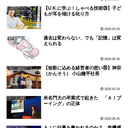
【U.K.に学ぶ！しゃべる技術⑳】子ど
U.K.に学ぶ！しゃべる技術
もが耳を傾ける叱り方
2026.03.28
過去は変わらない、でも「記憶」は変
連載
えられる
2026.06.26
【短歌に込める経営者の想い㉖】神宗
【歌人・高田ほのか】短歌に込める経営者の想い
（かんそう） 小山鐘平社長
2026.03.18
米名門大の卒業式で起きた 「ＡＩブ
外から見た日本
ーイング」の正体
2026.06.25
ＡＩに仕事を奪われるのか？ 危機感