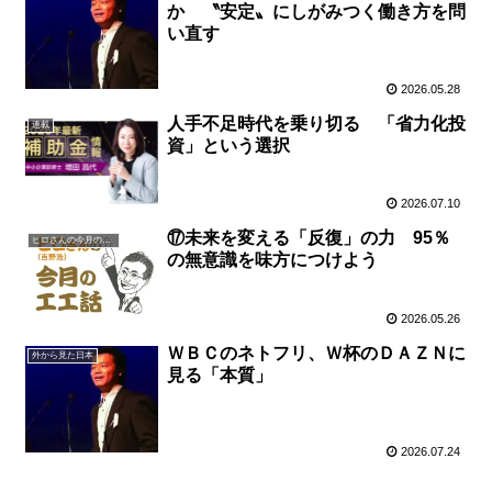
か 〝安定〟にしがみつく働き方を問
い直す
2026.05.28
人手不足時代を乗り切る 「省力化投
連載
資」という選択
2026.07.10
⑰未来を変える「反復」の力 95％
ヒロさんの今月の一言
の無意識を味方につけよう
2026.05.26
ＷＢＣのネトフリ、Ｗ杯のＤＡＺＮに
外から見た日本
見る「本質」
2026.07.24