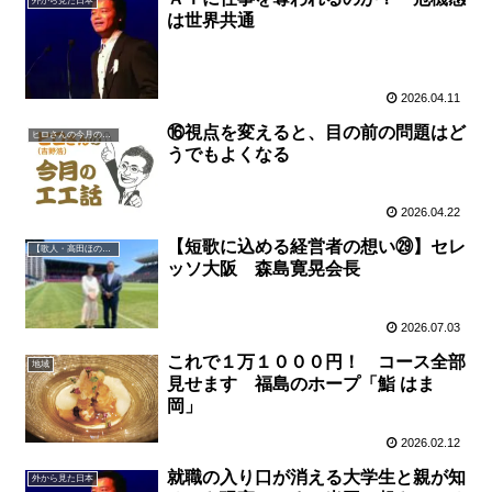
外から見た日本
は世界共通
2026.04.11
⑯視点を変えると、目の前の問題はど
ヒロさんの今月の一言
うでもよくなる
2026.04.22
【短歌に込める経営者の想い㉙】セレ
【歌人・高田ほのか】短歌に込める経営者の想い
ッソ大阪 森島寛晃会長
2026.07.03
これで１万１０００円！ コース全部
地域
見せます 福島のホープ「鮨 はま
岡」
2026.02.12
就職の入り口が消える大学生と親が知
外から見た日本