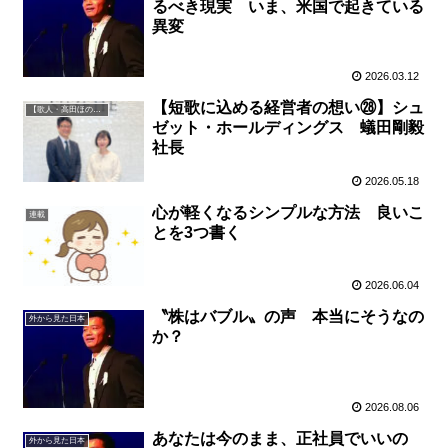
るべき現実 いま、米国で起きている
異変
2026.03.12
【短歌に込める経営者の想い㉘】シュ
【歌人・高田ほのか】短歌に込める経営者の想い
ゼット・ホールディングス 蟻田剛毅
社長
2026.05.18
心が軽くなるシンプルな方法 良いこ
連載
とを3つ書く
2026.06.04
〝株はバブル〟の声 本当にそうなの
外から見た日本
か？
2026.08.06
あなたは今のまま、正社員でいいの
外から見た日本