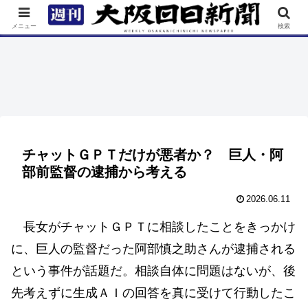
TOP
特集
ニュース
連載
街ネタ
イベント
メニュー
検索
チャットＧＰＴだけが悪者か？ 巨人・阿
部前監督の逮捕から考える
2026.06.11
長女がチャットＧＰＴに相談したことをきっかけ
に、巨人の監督だった阿部慎之助さんが逮捕される
という事件が話題だ。相談自体に問題はないが、後
先考えずに生成ＡＩの回答を真に受けて行動したこ