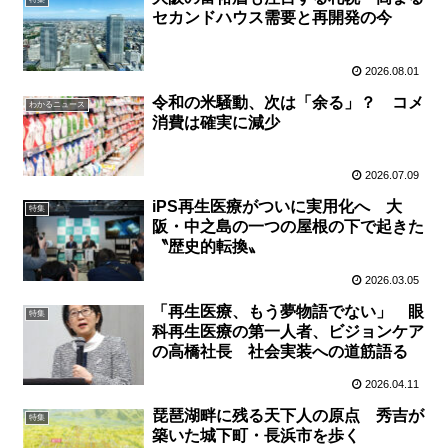
セカンドハウス需要と再開発の今
2026.08.01
令和の米騒動、次は「余る」？ コメ
わかるニュース
消費は確実に減少
2026.07.09
iPS再生医療がついに実用化へ 大
特集
阪・中之島の一つの屋根の下で起きた
〝歴史的転換〟
2026.03.05
「再生医療、もう夢物語でない」 眼
特集
科再生医療の第一人者、ビジョンケア
の高橋社長 社会実装への道筋語る
2026.04.11
琵琶湖畔に残る天下人の原点 秀吉が
特集
築いた城下町・長浜市を歩く