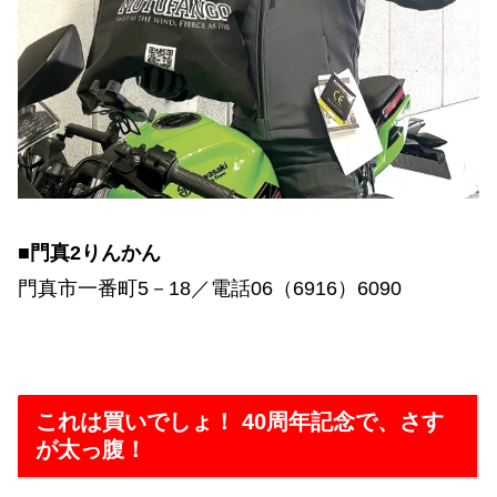
■門真2りんかん
門真市一番町5－18／電話06（6916）6090
これは買いでしょ！ 40周年記念で、さす
が太っ腹！