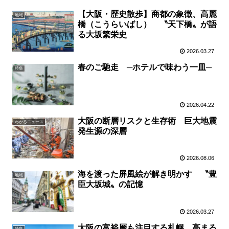
【大阪・歴史散歩】商都の象徴、高麗
地域
橋（こうらいばし） 〝天下橋〟が語
る大坂繁栄史
2026.03.27
春のご馳走 ─ホテルで味わう一皿─
特集
2026.04.22
大阪の断層リスクと生存術 巨大地震
わかるニュース
発生源の深層
2026.08.06
海を渡った屏風絵が解き明かす 〝豊
地域
臣大坂城〟の記憶
2026.03.27
大阪の富裕層も注目する札幌 高まる
特集