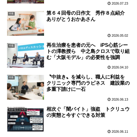
2026.07.23
第６４回母の日作文 秀作８点紹介
特集
ありがとうおかあさん
2026.05.02
再生治療を患者の元へ iPS心筋シー
特集
トの澤教授ら 中之島クロスで取り組
む「大阪モデル」の必要性を強調
2026.04.10
〝中抜き〟を減らし、職⼈に利益を
特集
クリニック専⾨のラピネス 建設業の
多重下請けに⼀⽯
2026.06.13
相次ぐ「闇バイト」強盗 トクリュウ
わかるニュース
の実態と今すぐできる対策
2026.06.11