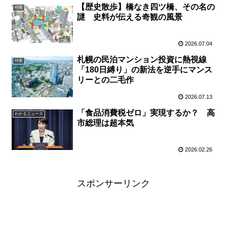
【歴史散歩】橋なき四ツ橋、その名の
特集
謎 史料が伝える奇観の風景
2026.07.04
札幌の民泊マンション投資に熱視線
特集
「180日縛り」の新法を逆手にマンス
リーとの二毛作
2026.07.13
「食品消費税ゼロ」実現するか？ 高
わかるニュース
市総理は超本気
2026.02.26
スポンサーリンク