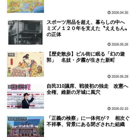
2026.04.30
スポーツ用品を超え、暮らしの中へ
特集
ミズノ１２０年を支えた〝ええもん〟
の正体
2026.05.26
【歴史散歩】ビル街に眠る「幻の遊
特集
郭」 名妓・夕霧が生きた新町
2026.05.29
自民310議席、戦後初の独走 改憲へ
わかるニュース
全権、維新の牙城に風穴
2026.02.10
「正義の検察」に一体何が？ 相次ぐ
わかるニュース
不祥事、背景にある閉ざされた組織