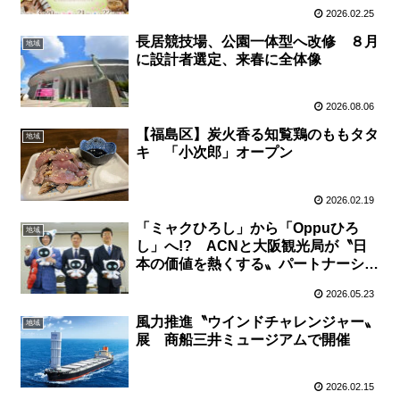
2026.02.25
長居競技場、公園一体型へ改修 ８月
地域
に設計者選定、来春に全体像
2026.08.06
【福島区】炭火香る知覧鶏のももタタ
地域
キ 「小次郎」オープン
2026.02.19
「ミャクひろし」から「Oppuひろ
地域
し」へ!? ACNと大阪観光局が〝日
本の価値を熱くする〟パートナーシッ
プ 応援団長に斎藤佑樹さん
2026.05.23
風力推進〝ウインドチャレンジャー〟
地域
展 商船三井ミュージアムで開催
2026.02.15