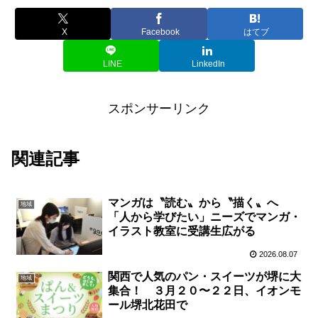
X
Facebook
はてブ
LINE
LinkedIn
スポンサーリンク
関連記事
マンガは〝読む〟から〝描く〟へ
地域
「人から学びたい」ニーズでマンガ・
イラスト教室に受講生広がる
2026.08.07
関西で人気のパン・スイーツが堺に大
地域
集合！ ３月２０〜２２日、イオンモ
ール堺北花田で