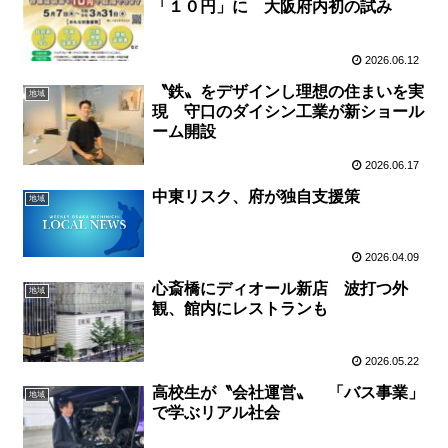
「１０円」に 大阪府内初の試み
2026.06.12
〝鉄〟をデザインし理想の住まいを実
地域
現 守口のダイシン工業が新ショール
ーム開設
2026.06.17
中東リスク、府が独自支援策
地域
2026.04.09
心斎橋にディオール新店 波打つ外
地域
観、館内にレストランも
2026.05.22
高校生が〝会社運営〟 「バス事業」
地域
で学ぶリアル社会