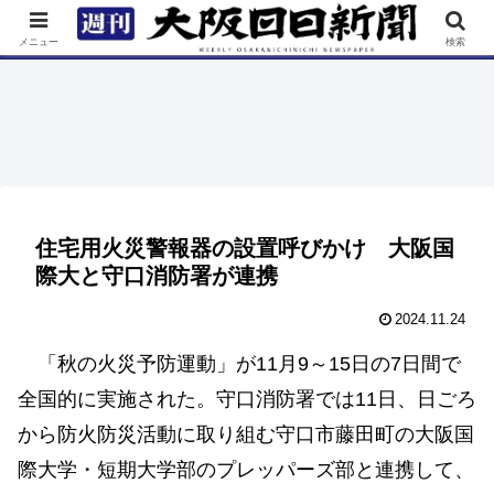
TOP
特集
ニュース
連載
街ネタ
イベント
メニュー
検索
住宅用火災警報器の設置呼びかけ 大阪国
際大と守口消防署が連携
2024.11.24
「秋の火災予防運動」が11月9～15日の7日間で
全国的に実施された。守口消防署では11日、日ごろ
から防火防災活動に取り組む守口市藤田町の大阪国
際大学・短期大学部のプレッパーズ部と連携して、