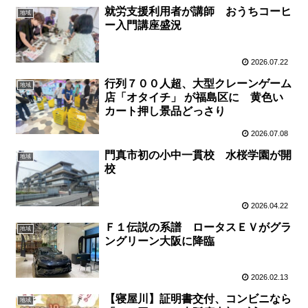
就労支援利用者が講師 おうちコーヒ
地域
ー入門講座盛況
2026.07.22
行列７００人超、大型クレーンゲーム
地域
店「オタイチ」 が福島区に 黄色い
カート押し景品どっさり
2026.07.08
門真市初の小中一貫校 水桜学園が開
地域
校
2026.04.22
Ｆ１伝説の系譜 ロータスＥＶがグラ
地域
ングリーン大阪に降臨
2026.02.13
【寝屋川】証明書交付、コンビニなら
地域