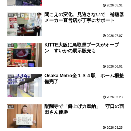
2026.05.31
聞こえの変化、見逃さないで 補聴器
地域
メーカー直営店が丁寧にサポート
2026.07.07
KITTE大阪に鳥取県ブースがオープ
地域
ン すいかの展示販売も
2026.06.01
Osaka Metro全１３４駅 ホーム柵整
地域
備完了
2026.03.23
醍醐寺で「餅上げ力奉納」 守口の西
地域
田さん優勝
2026.03.25