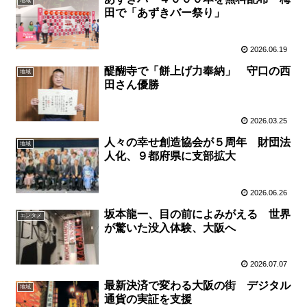
地域
田で「あずきバー祭り」
2026.06.19
醍醐寺で「餅上げ力奉納」 守口の西
地域
田さん優勝
2026.03.25
人々の幸せ創造協会が５周年 財団法
地域
人化、９都府県に支部拡大
2026.06.26
坂本龍一、目の前によみがえる 世界
エンタメ
が驚いた没入体験、大阪へ
2026.07.07
最新決済で変わる大阪の街 デジタル
地域
通貨の実証を支援