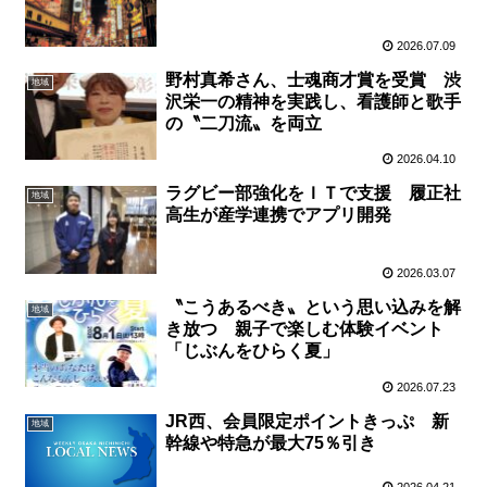
2026.07.09
野村真希さん、士魂商才賞を受賞 渋
地域
沢栄一の精神を実践し、看護師と歌手
の〝二刀流〟を両立
2026.04.10
ラグビー部強化をＩＴで支援 履正社
地域
高生が産学連携でアプリ開発
2026.03.07
〝こうあるべき〟という思い込みを解
地域
き放つ 親子で楽しむ体験イベント
「じぶんをひらく夏」
2026.07.23
JR西、会員限定ポイントきっぷ 新
地域
幹線や特急が最大75％引き
2026.04.21