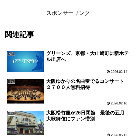
スポンサーリンク
関連記事
グリーンズ、京都・大山崎町に新ホテ
経済
ル出店へ
2026.02.14
大阪ゆかりの名曲奏でるコンサート
地域
２７００人無料招待
2026.02.10
大阪松竹座が26日閉館 最後の五月
地域
大歌舞伎にファン惜別
2026.05.12