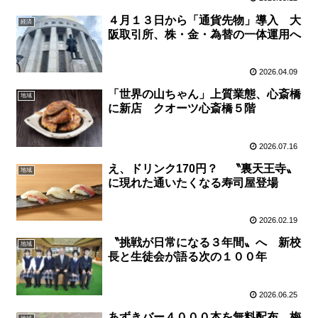
４月１３日から「通貨先物」導入 大
経済
阪取引所、株・金・為替の一体運用へ
2026.04.09
「世界の山ちゃん」上質業態、心斎橋
地域
に新店 クオーツ心斎橋５階
2026.07.16
え、ドリンク170円？ 〝裏天王寺〟
地域
に現れた通いたくなる寿司屋登場
2026.02.19
〝挑戦が日常になる３年間〟へ 新校
地域
長と生徒会が語る次の１００年
2026.06.25
あずきバー４０００本を無料配布 梅