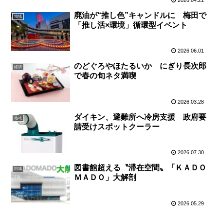
廃油が“推し色”キャンドルに 梅田で
地域
「推し活×環境」循環型イベント
2026.06.01
のどぐろやほたるいか にぎり長次郎
経済
で春の旬ネタ満喫
2026.03.28
ダイキン、避難所へ冷房支援 政府要
地域
請受けスポットクーラー
2026.07.30
図書館超える〝滞在空間〟「ＫＡＤＯ
地域
ＭＡＤＯ」大解剖
2026.05.29