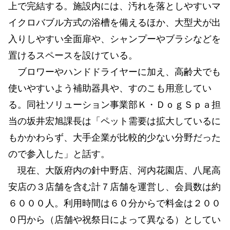
上で完結する。施設内には、汚れを落としやすいマ
イクロバブル方式の浴槽を備えるほか、大型犬が出
入りしやすい全面扉や、シャンプーやブラシなどを
置けるスペースを設けている。
ブロワーやハンドドライヤーに加え、高齢犬でも
使いやすいよう補助器具や、すのこも用意してい
る。同社ソリューション事業部Ｋ・ＤｏｇＳｐａ担
当の坂井宏旭課長は「ペット需要は拡大しているに
もかかわらず、大手企業が比較的少ない分野だった
ので参入した」と話す。
現在、大阪府内の針中野店、河内花園店、八尾高
安店の３店舗を含む計７店舗を運営し、会員数は約
６０００人。利用時間は６０分からで料金は２００
０円から（店舗や祝祭日によって異なる）としてい