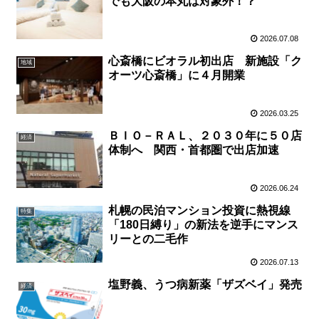
でも大阪の本丸は対象外！？
2026.07.08
心斎橋にビオラル初出店 新施設「ク
地域
オーツ心斎橋」に４月開業
2026.03.25
ＢＩＯ－ＲＡＬ、２０３０年に５０店
経済
体制へ 関西・首都圏で出店加速
2026.06.24
札幌の民泊マンション投資に熱視線
特集
「180日縛り」の新法を逆手にマンス
リーとの二毛作
2026.07.13
塩野義、うつ病新薬「ザズベイ」発売
経済