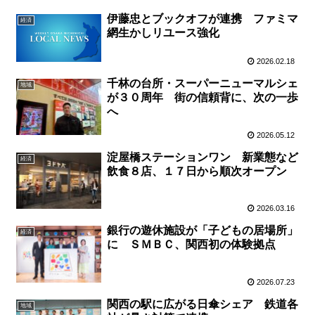
伊藤忠とブックオフが連携 ファミマ
経済
網生かしリユース強化
2026.02.18
千林の台所・スーパーニューマルシェ
地域
が３０周年 街の信頼背に、次の一歩
へ
2026.05.12
淀屋橋ステーションワン 新業態など
経済
飲食８店、１７日から順次オープン
2026.03.16
銀行の遊休施設が「子どもの居場所」
経済
に ＳＭＢＣ、関西初の体験拠点
2026.07.23
関西の駅に広がる日傘シェア 鉄道各
地域