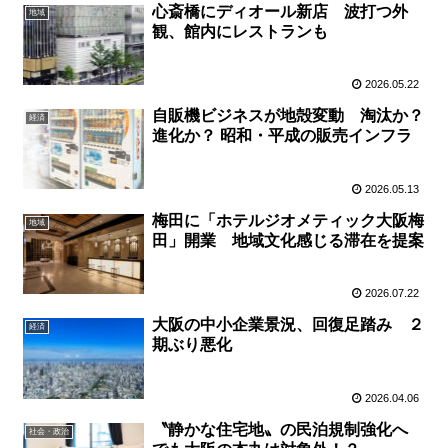
心斎橋にディオール新店 波打つ外
地域
観、館内にレストランも
2026.05.22
自販機ビジネスが地殻変動 淘汰か？
経済
進化か？ 昭和・平成の販売インフラ
2026.05.13
梅田に「ホテルジオメティック大阪梅
地域
田」開業 地域文化感じる滞在を提案
2026.07.22
大阪の中小企業景況、回復足踏み ２
経済
期ぶり悪化
2026.04.06
〝静かな住宅地〟の民泊規制強化へ
社会・政治