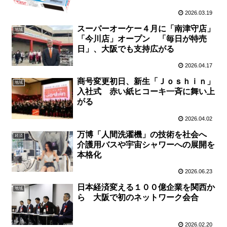
2026.03.19
スーパーオーケー４月に「南津守店」
地域
「今川店」オープン 「毎日が特売
日」、大阪でも支持広がる
2026.04.17
商号変更初日、新生「Ｊｏｓｈｉｎ」
地域
入社式 赤い紙ヒコーキ一斉に舞い上
がる
2026.04.02
万博「人間洗濯機」の技術を社会へ
経済
介護用バスや宇宙シャワーへの展開を
本格化
2026.06.23
日本経済変える１００億企業を関西か
地域
ら 大阪で初のネットワーク会合
2026.02.20