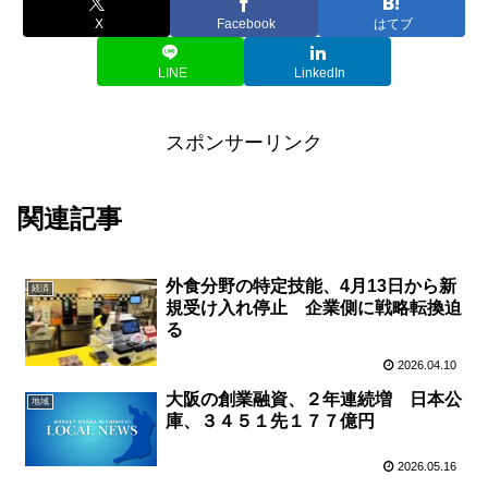
X
Facebook
はてブ
LINE
LinkedIn
スポンサーリンク
関連記事
外食分野の特定技能、4月13日から新
経済
規受け入れ停止 企業側に戦略転換迫
る
2026.04.10
大阪の創業融資、２年連続増 日本公
地域
庫、３４５１先１７７億円
2026.05.16