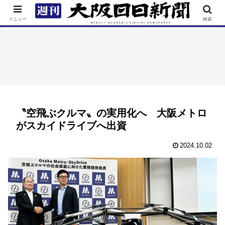
TOP
特集
ニュース
連載
街ネタ
イベント
メニュー
検索
〝空飛ぶクルマ〟の実用化へ 大阪メトロ
がスカイドライブへ出資
2024.10.02