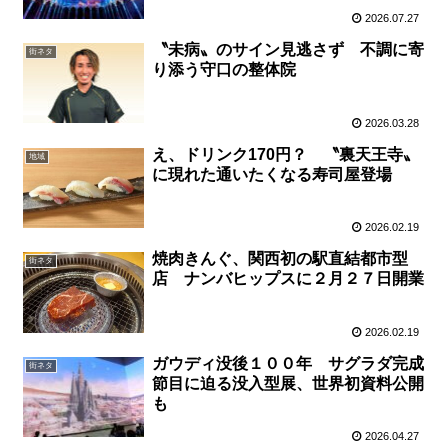
2026.07.27
〝未病〟のサイン見逃さず 不調に寄
街ネタ
り添う守口の整体院
2026.03.28
え、ドリンク170円？ 〝裏天王寺〟
地域
に現れた通いたくなる寿司屋登場
2026.02.19
焼肉きんぐ、関西初の駅直結都市型
街ネタ
店 ナンバヒップスに２月２７日開業
2026.02.19
ガウディ没後１００年 サグラダ完成
街ネタ
節目に迫る没入型展、世界初資料公開
も
2026.04.27