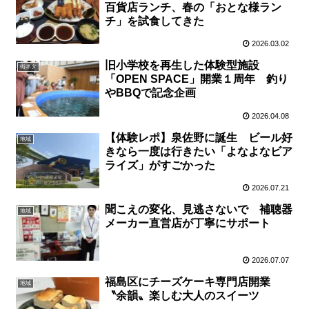
百貨店ランチ、春の「おとな様ラン
チ」を試食してきた
2026.03.02
旧小学校を再生した体験型施設
街ネタ
「OPEN SPACE」開業１周年 釣り
やBBQで記念企画
2026.04.08
【体験レポ】泉佐野に誕生 ビール好
地域
きなら一度は行きたい「よなよなビア
ライズ」がすごかった
2026.07.21
聞こえの変化、見逃さないで 補聴器
地域
メーカー直営店が丁寧にサポート
2026.07.07
福島区にチーズケーキ専門店開業
地域
〝余韻〟楽しむ大人のスイーツ