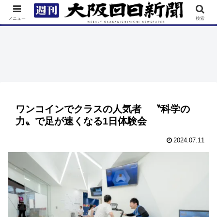
TOP
特集
ニュース
連載
街ネタ
イベント
メニュー
検索
ワンコインでクラスの人気者 〝科学の
力〟で足が速くなる1日体験会
2024.07.11