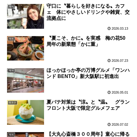
守口に〝暮らしを好きになる〟カフ
地域
ェ 体にやさしいドリンクや雑貨、交
流拠点に
2026.03.13
〝夏こそ、かに〟を実感 梅の花50
地域
周年の新業態「かに重」
2026.07.23
ほっかほっか亭の万博グルメ「ワンハ
地域
ンド BENTO」新大阪駅に初進出
2026.05.01
夏バテ対策は〝涼〟と〝温〟 グラン
街ネタ
フロント大阪で限定グルメフェア
2026.07.02
【大丸心斎橋３００周年】童心に帰る
地域