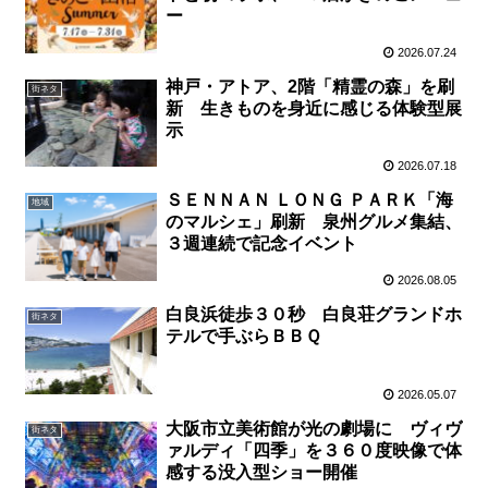
ー
2026.07.24
神戸・アトア、2階「精霊の森」を刷
街ネタ
新 生きものを身近に感じる体験型展
示
2026.07.18
ＳＥＮＮＡＮ ＬＯＮＧ ＰＡＲＫ「海
地域
のマルシェ」刷新 泉州グルメ集結、
３週連続で記念イベント
2026.08.05
白良浜徒歩３０秒 白良荘グランドホ
街ネタ
テルで手ぶらＢＢＱ
2026.05.07
大阪市立美術館が光の劇場に ヴィヴ
街ネタ
ァルディ「四季」を３６０度映像で体
感する没入型ショー開催