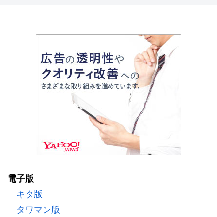
電子版
キタ版
タワマン版