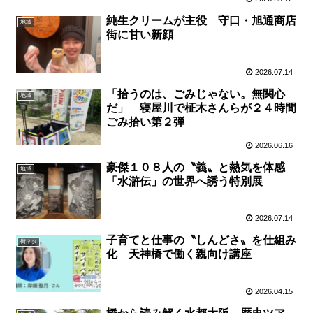
純生クリームが主役 守口・旭通商店
地域
街に甘い新顔
2026.07.14
「拾うのは、ごみじゃない。無関心
地域
だ」 寝屋川で柾木さんらが２４時間
ごみ拾い第２弾
2026.06.16
豪傑１０８人の〝義〟と熱気を体感
地域
「水滸伝」の世界へ誘う特別展
2026.07.14
子育てと仕事の〝しんどさ〟を仕組み
街ネタ
化 天神橋で働く親向け講座
2026.04.15