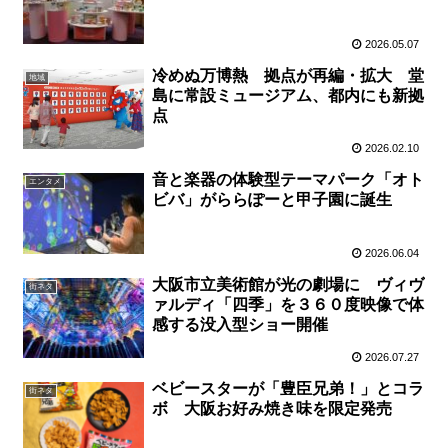
2026.05.07
冷めぬ万博熱 拠点が再編・拡大 堂
地域
島に常設ミュージアム、都内にも新拠
点
2026.02.10
音と楽器の体験型テーマパーク「オト
エンタメ
ビバ」がららぽーと甲子園に誕生
2026.06.04
大阪市立美術館が光の劇場に ヴィヴ
街ネタ
ァルディ「四季」を３６０度映像で体
感する没入型ショー開催
2026.07.27
ベビースターが「豊臣兄弟！」とコラ
街ネタ
ボ 大阪お好み焼き味を限定発売