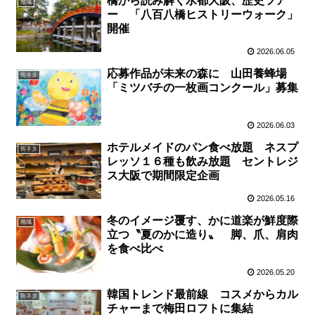
橋から読み解く水都大阪、歴史ツア
地域
ー 「八百八橋ヒストリーウォーク」
開催
2026.06.05
応募作品が未来の森に 山田養蜂場
街ネタ
「ミツバチの一枚画コンクール」募集
2026.06.03
ホテルメイドのパン食べ放題 ネスプ
街ネタ
レッソ１６種も飲み放題 セントレジ
ス大阪で期間限定企画
2026.05.16
冬のイメージ覆す、かに道楽が鮮度際
地域
立つ〝夏のかに造り〟 脚、爪、肩肉
を食べ比べ
2026.05.20
韓国トレンド最前線 コスメからカル
街ネタ
チャーまで梅田ロフトに集結