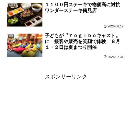
１１００円ステーキで物価高に対抗
街ネタ
ワンダーステーキ鶴見店
2026.06.12
子どもが〝Ｙｏｇｉｂｏキャスト〟
地域
に 接客や販売を笑顔で体験 ８月
１・２日は夏まつり開催
2026.07.31
スポンサーリンク