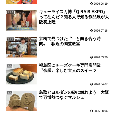
2026.06.19
キューライス万博「Q-RAIS EXPO」
街ネタ
ってなんだ？知る人ぞ知る作品展が大
阪初上陸
2026.07.18
京橋で見つけた〝土と向き合う時
街ネタ
間〟 駅近の陶芸教室
2026.03.30
福島区にチーズケーキ専門店開業
地域
〝余韻〟楽しむ大人のスイーツ
2026.04.07
鳥取とヨルダンの砂に触れよう 大阪
地域
で万博熱つなぐマルシェ
2026.08.06