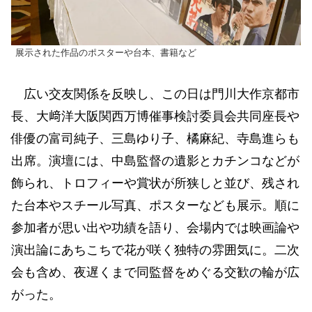
展示された作品のポスターや台本、書籍など
広い交友関係を反映し、この日は門川大作京都市
長、大﨑洋大阪関西万博催事検討委員会共同座長や
俳優の富司純子、三島ゆり子、橘麻紀、寺島進らも
出席。演壇には、中島監督の遺影とカチンコなどが
飾られ、トロフィーや賞状が所狭しと並び、残され
た台本やスチール写真、ポスターなども展示。順に
参加者が思い出や功績を語り、会場内では映画論や
演出論にあちこちで花が咲く独特の雰囲気に。二次
会も含め、夜遅くまで同監督をめぐる交歓の輪が広
がった。