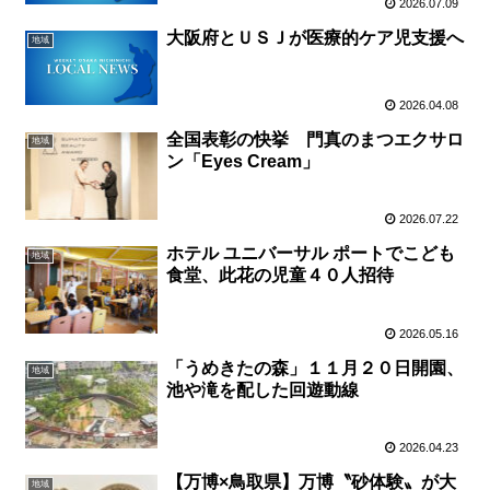
2026.07.09
大阪府とＵＳＪが医療的ケア児支援へ
地域
2026.04.08
全国表彰の快挙 門真のまつエクサロ
地域
ン「Eyes Cream」
2026.07.22
ホテル ユニバーサル ポートでこども
地域
食堂、此花の児童４０人招待
2026.05.16
「うめきたの森」１１月２０日開園、
地域
池や滝を配した回遊動線
2026.04.23
【万博×鳥取県】万博〝砂体験〟が大
地域