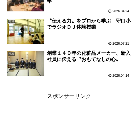
年
2026.04.24
〝伝える力〟をプロから学ぶ 守口小
地域
でラジオＤＪ体験授業
2026.07.21
創業１４０年の化粧品メーカー、新入
地域
社員に伝える〝おもてなしの心〟
2026.04.14
スポンサーリンク