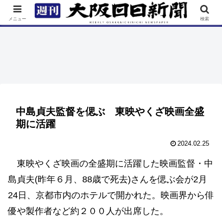
TOP
特集
ニュース
連載
街ネタ
イベント
メニュー
検索
中島貞夫監督を偲ぶ 東映やくざ映画全盛
期に活躍
2024.02.25
東映やくざ映画の全盛期に活躍した映画監督・中
島貞夫(昨年６月、88歳で死去)さんを偲ぶ会が2月
24日、京都市内のホテルで開かれた。映画界から俳
優や製作者など約２００人が出席した。