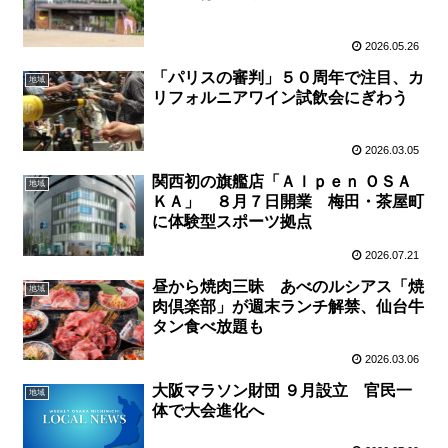
2026.05.26
「パリスの審判」５０周年で注目、カ
地域
リフォルニアワイン試飲会にぎわう
2026.03.05
関西初の旗艦店「Ａｌｐｅｎ ＯＳＡ
地域
ＫＡ」 ８月７日開業 梅田・茶屋町
に体験型スポーツ拠点
2026.07.21
昼から焼肉三昧 あべのルシアス「焼
地域
肉倶楽部」が週末ランチ解禁、仙台牛
タン食べ放題も
2026.03.06
大阪マラソン財団 ９月設立 官民一
地域
体で大会進化へ