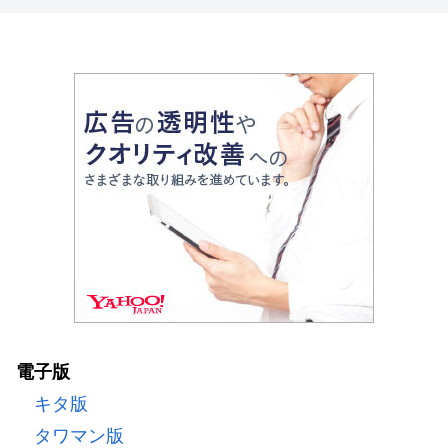
電子版
キタ版
タワマン版