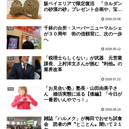
阪ベイエリアで限定復活 「ヨルダン
の砂漠の砂」プレゼント企画や、宝探
しゲームに県産品マルシェも
2026.03.06
千林の台所・スーパーニューマルシェ
地域
が３０周年 街の信頼背に、次の一歩
へ
2026.05.12
「税理士らしくない」が武器 元営業
地域
課長、上村洋文さんが挑む〝利他〟の
業界改革
2026.07.22
「お見合い塾」塾長・山田由美子さ
地域
ん 婚活実態に迫る【後編】「今日が
一番若いんやでっ！」
2026.06.19
雑誌「ハルメク」が梅田でおせち試食
地域
会 読者の声〝とことん〟聞いて２１