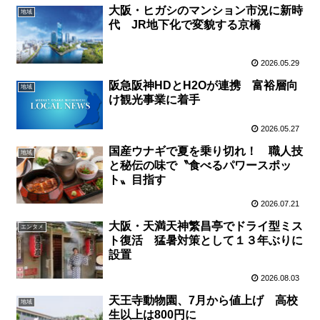
大阪・ヒガシのマンション市況に新時
地域
代 JR地下化で変貌する京橋
2026.05.29
阪急阪神HDとH2Oが連携 富裕層向
地域
け観光事業に着手
2026.05.27
国産ウナギで夏を乗り切れ！ 職人技
地域
と秘伝の味で〝食べるパワースポッ
ト〟目指す
2026.07.21
大阪・天満天神繁昌亭でドライ型ミス
エンタメ
ト復活 猛暑対策として１３年ぶりに
設置
2026.08.03
天王寺動物園、7月から値上げ 高校
地域
生以上は800円に