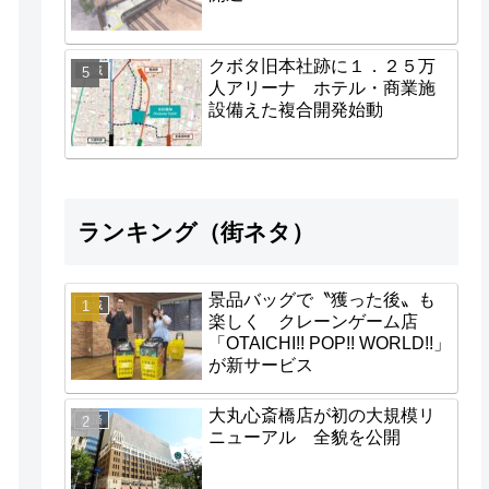
クボタ旧本社跡に１．２５万
地域
人アリーナ ホテル・商業施
設備えた複合開発始動
ランキング（街ネタ）
景品バッグで〝獲った後〟も
地域
楽しく クレーンゲーム店
「OTAICHI!! POP!! WORLD!!」
が新サービス
大丸心斎橋店が初の大規模リ
経済
ニューアル 全貌を公開