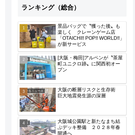
ランキング（総合）
景品バッグで〝獲った後〟も
地域
楽しく クレーンゲーム店
「OTAICHI!! POP!! WORLD!!」
が新サービス
[大阪・梅田]アルペンが〝茶屋
地域
町ユニクロ跡〟に関西初オー
プン
大阪の断層リスクと生存術
わかるニュース
巨大地震発生源の深層
大阪城公園駅と新たなまち結
地域
ぶデッキ整備 ２０２８年春
開通へ