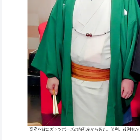
高座を背にガッツポーズの前列左から智丸、笑利、後列右か