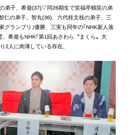
の弟子、希遊(37)▽同26期生で笑福亭鶴笑の弟
智仁の弟子、智丸(36)、六代桂文枝の弟子、三
噺家グランプリ｣優勝、三実も同年の｢NHK新人落
。希遊もNHK｢第1回あさわら〝まくら〟大
り2人に肉薄している存在。