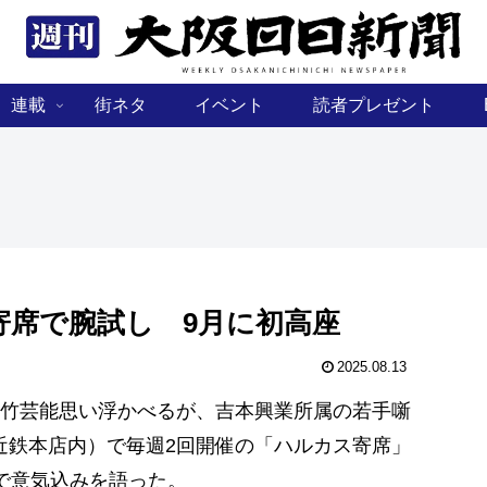
連載
街ネタ
イベント
読者プレゼント
寄席で腕試し 9月に初高座
2025.08.13
竹芸能思い浮かべるが、吉本興業所属の若手噺
ス近鉄本店内）で毎週2回開催の「ハルカス寄席」
で意気込みを語った。