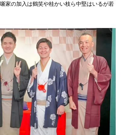
噺家の加入は鶴笑や桂かい枝ら中堅はいるが若