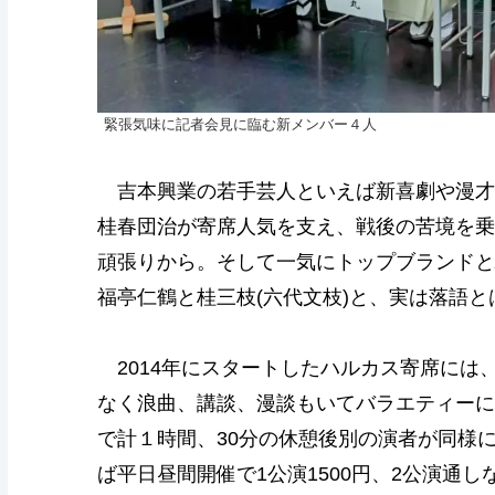
緊張気味に記者会見に臨む新メンバー４人
吉本興業の若手芸人といえば新喜劇や漫才
桂春団治が寄席人気を支え、戦後の苦境を乗
頑張りから。そして一気にトップブランドと
福亭仁鶴と桂三枝(六代文枝)と、実は落語
2014年にスタートしたハルカス寄席には
なく浪曲、講談、漫談もいてバラエティーに富
で計１時間、30分の休憩後別の演者が同様に
ば平日昼間開催で1公演1500円、2公演通し