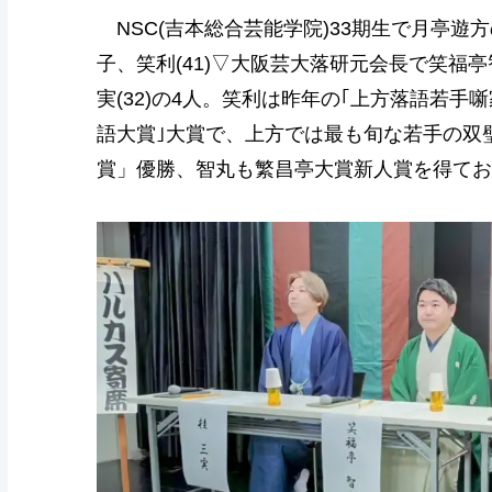
NSC(吉本総合芸能学院)33期生で月亭遊方
子、笑利(41)▽大阪芸大落研元会長で笑福亭
実(32)の4人。笑利は昨年の｢上方落語若手
語大賞｣大賞で、上方では最も旬な若手の双璧
賞」優勝、智丸も繁昌亭大賞新人賞を得てお