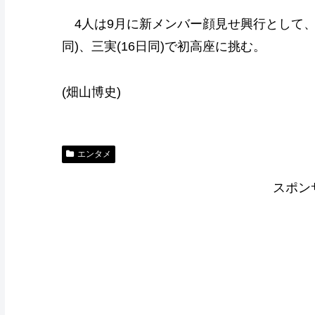
4人は9月に新メンバー顔見せ興行として、笑利(
同)、三実(16日同)で初高座に挑む。
(畑山博史)
エンタメ
スポン