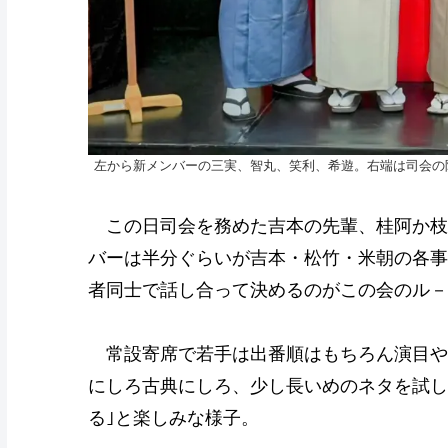
左から新メンバーの三実、智丸、笑利、希遊。右端は司会の
この日司会を務めた吉本の先輩、桂阿か枝
バーは半分ぐらいが吉本・松竹・米朝の各事
者同士で話し合って決めるのがこの会のル－
常設寄席で若手は出番順はもちろん演目や
にしろ古典にしろ、少し長いめのネタを試し
る｣と楽しみな様子。