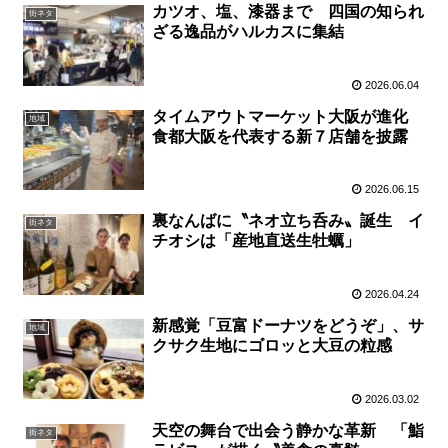
カツオ、塩、漆器まで 四国の知られ
街ネタ
ざる逸品がハルカスに集結
2026.06.04
タイムアウトマーケット大阪が進化
地域
食都大阪を代表する新７店舗を披露
2026.06.15
裏なんばに〝ネオ立ち呑み〟誕生 イ
街ネタ
チオシは「産地直送生牡蠣」
2026.04.24
新感覚「豆富ドーナツをどうぞ」、サ
地域
クサク生地にゴロッと大豆の粒感
2026.03.02
天空の舞台で出会う静かな革新 「鮨
街ネタ