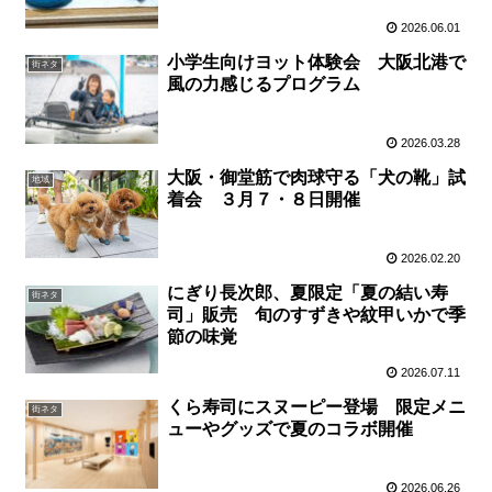
2026.06.01
小学生向けヨット体験会 大阪北港で
街ネタ
風の力感じるプログラム
2026.03.28
大阪・御堂筋で肉球守る「犬の靴」試
地域
着会 ３月７・８日開催
2026.02.20
にぎり長次郎、夏限定「夏の結い寿
街ネタ
司」販売 旬のすずきや紋甲いかで季
節の味覚
2026.07.11
くら寿司にスヌーピー登場 限定メニ
街ネタ
ューやグッズで夏のコラボ開催
2026.06.26