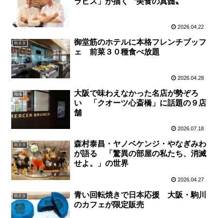
ラビス」が描く〝美食の真髄〟
2026.04.22
御堂筋のホテルに本格フレンチブッフ
街ネタ
ェ 前菜３０種食べ放題
2026.04.28
大阪で味わえなかった名店が勢ぞろ
地域
い 「クオーツ心斎橋」に話題の９店
舗
2026.07.18
森村泰昌・ヤノベケンジ・やなぎみわ
街ネタ
が語る 「驚異の部屋の私たち、消滅
せよ。」の世界
2026.04.27
青い回転焼きで日本応援 大阪・駒川
街ネタ
のカフェが限定販売