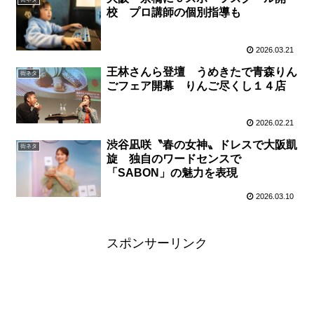
校 プロ講師の個別指導も
2026.03.21
王林さんら登壇 うめきたで青森りん
街ネタ
ごフェア開幕 りんご尽くし１４店
2026.02.21
渋谷凪咲〝春の女神〟ドレスで大阪凱
街ネタ
旋 独自のワードセンスで
「SABON」の魅力を表現
2026.03.10
スポンサーリンク