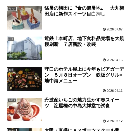
猛暑の梅田に〝食の避暑地〟 大丸梅
街ネタ
田店に新作スイーツ目白押し
2026.07.07
近鉄上本町店、地下食料品売場を大規
経済
模刷新 ７店新設・改装
2026.04.16
守口のホテル屋上に今年もビアガーデ
地域
ン ５月８日オープン 鉄板グリル×
地中海メニュー
2026.04.11
丹波産いちごの魅力生かす春スイー
街ネタ
ツ 淀屋橋の中島大祥堂で試食
2026.03.12
大阪・京橋にｅスポーツスクール開
街ネタ