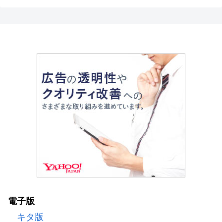
電子版
キタ版