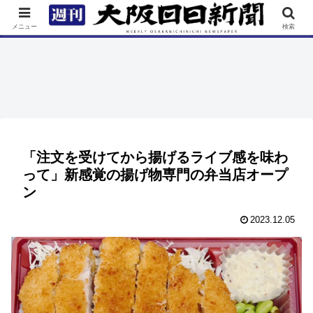
TOP
特集
ニュース
連載
街ネタ
イベント
メニュー
検索
「注文を受けてから揚げるライブ感を味わ
って」新感覚の揚げ物専門の弁当店オープ
ン
2023.12.05